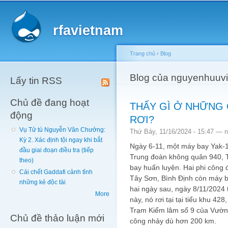
Main menu
Sk
ma
rfavietnam
co
Trang chủ
›
Blog
You are here
Blog của nguyenhuuv
Lấy tin RSS
Chủ đề đang hoạt
THẤY GÌ Ở NHỮNG 
động
RƠI?
Vụ Tử tù Nguyễn Văn Chưởng:
Thứ Bảy, 11/16/2024 - 15:47 —
n
Kỳ 2. Xác định tội ngay khi bắt
Ngày 6-11, một máy bay Yak-1
đầu giai đoạn điều tra (tiếp
Trung đoàn không quân 940, T
theo)
bay huấn luyện. Hai phi công 
Cái chết Gaddafi cảnh tỉnh
Tây Sơn, Bình Định còn máy ba
những kẻ độc tài
hai ngày sau, ngày 8/11/2024 
More
này, nó rơi tại tại tiểu khu 4
Trạm Kiểm lâm số 9 của Vườn 
Chủ đề thảo luận mới
công nhảy dù hơn 200 km.