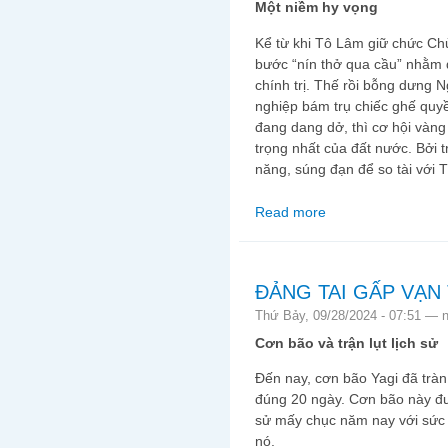
Một niềm hy vọng
Kể từ khi Tô Lâm giữ chức Chủ
bước “nín thở qua cầu” nhằm 
chính trị. Thế rồi bỗng dưng 
nghiệp bám trụ chiếc ghế quyề
đang dang dở, thì cơ hội vàng
trọng nhất của đất nước. Bởi 
năng, súng đạn để so tài với
Read more
about HY VỌNG GÌ Ở
ĐẢNG TAI GẤP VẠN 
Thứ Bảy, 09/28/2024 - 07:51 —
Cơn bão và trận lụt lịch sử
Đến nay, cơn bão Yagi đã trà
đúng 20 ngày. Cơn bão này đượ
sử mấy chục năm nay với sức 
nó.