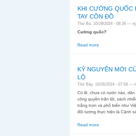
KHI CƯỜNG QUỐC 
TAY CÔN ĐỒ
Thứ Ba, 10/29/2024 - 08:26 —
n
Cường quốc?
Read more
about KHI CƯỜNG Q
KỶ NGUYÊN MỚI CỦ
LỘ
Thứ Bảy, 10/26/2024 - 07:58 —
Có lẽ, chưa có nước nào, dân 
công quyền trấn lột, sách nhi
trắng trợn và phổ biến như Việ
đối tượng thực hiện là Cảnh s
Read more
about KỶ NGUYÊN MỚ