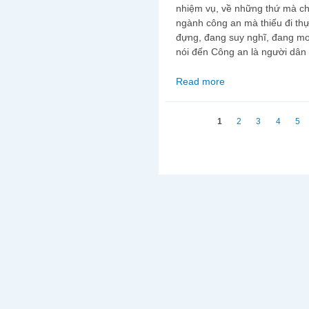
nhiệm vụ, về những thứ mà chỉ
ngành công an mà thiếu đi thự
đựng, đang suy nghĩ, đang m
nói đến Công an là người dân 
Read more
about CỨ TƯỞNG C
Trang
1
2
3
4
5