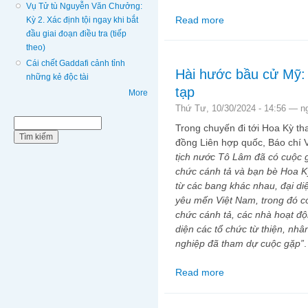
Vụ Tử tù Nguyễn Văn Chưởng:
Read more
about THẤY GÌ Ở NH
Kỳ 2. Xác định tội ngay khi bắt
đầu giai đoạn điều tra (tiếp
theo)
Cái chết Gaddafi cảnh tỉnh
Hài hước bầu cử Mỹ:
những kẻ độc tài
tạp
More
Thứ Tư, 10/30/2024 - 14:56 —
n
Biểu mẫu tìm kiếm
Tìm kiếm
Trong chuyến đi tới Hoa Kỳ th
đồng Liên hợp quốc, Báo chí 
tịch nước Tô Lâm đã có cuộc g
chức cánh tả và bạn bè Hoa K
từ các bang khác nhau, đại di
yêu mến Việt Nam, trong đó c
chức cánh tả, các nhà hoạt độ
diện các tổ chức từ thiện, nhâ
nghiệp đã tham dự cuộc gặp”
.
Read more
about Hài hước bầu c