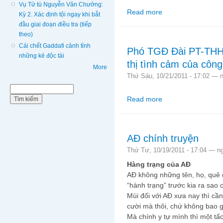
Vụ Tử tù Nguyễn Văn Chưởng:
Read more
about Sóng vọng Biển
Kỳ 2. Xác định tội ngay khi bắt
đầu giai đoạn điều tra (tiếp
theo)
Cái chết Gaddafi cảnh tỉnh
Phó TGĐ Đài PT-THHN
những kẻ độc tài
thị tình cảm của côn
More
Thứ Sáu, 10/21/2011 - 17:02 —
Biểu mẫu tìm kiếm
Tìm kiếm
Read more
about Phó TGĐ Đài PT
nước?
AĐ chính truyện
Thứ Tư, 10/19/2011 - 17:04 —
n
Hàng trạng của AĐ
AĐ không những tên, họ, quê
“hành trạng” trước kia ra sao 
Mùi đối với AĐ xưa nay thì cần
cười mà thôi, chứ không bao gi
Mà chính y tự mình thì một tấc 