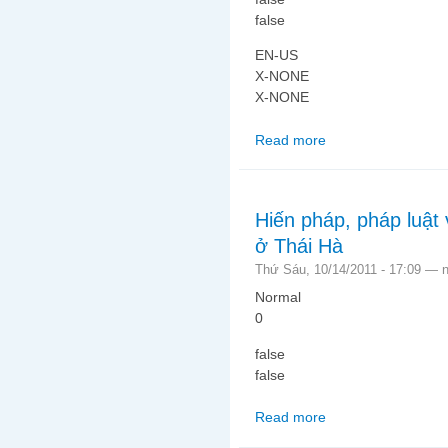
false
EN-US
X-NONE
X-NONE
Read more
about Tại Thái Hà: Âm 
Hiến pháp, pháp luậ
ở Thái Hà
Thứ Sáu, 10/14/2011 - 17:09 —
Normal
0
false
false
Read more
about Hiến pháp, phá