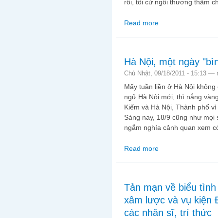
rồi, tôi cứ ngồi thương thầm c
Read more
about Nguy rồi anh N
Hà Nội, một ngày "bì
Chủ Nhật, 09/18/2011 - 15:13 —
Mấy tuần liền ở Hà Nội không 
ngữ Hà Nội mới, thì nắng vàn
Kiếm và Hà Nội, Thành phố vì 
Sáng nay, 18/9 cũng như mọi s
ngắm nghía cảnh quan xem có
Read more
about Hà Nội, một ngà
Tản mạn về biểu tìn
xâm lược và vụ kiện 
các nhân sĩ, trí thức