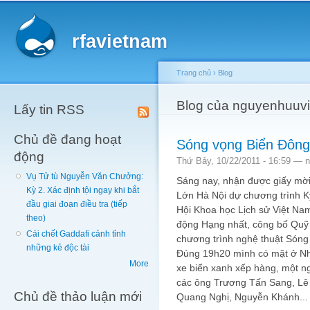
Main menu
Sk
ma
rfavietnam
co
Trang chủ
›
Blog
You are here
Blog của nguyenhuuv
Lấy tin RSS
Chủ đề đang hoạt
Sóng vọng Biển Đông
động
Thứ Bảy, 10/22/2011 - 16:59 —
n
Vụ Tử tù Nguyễn Văn Chưởng:
Sáng nay, nhận được giấy mời
Kỳ 2. Xác định tội ngay khi bắt
Lớn Hà Nội dự chương trình K
đầu giai đoạn điều tra (tiếp
Hội Khoa học Lịch sử Việt N
theo)
động Hạng nhất, công bố Quỹ 
Cái chết Gaddafi cảnh tỉnh
chương trình nghệ thuật Sóng
những kẻ độc tài
Đúng 19h20 mình có mặt ở Nhà
More
xe biển xanh xếp hàng, một n
các ông Trương Tấn Sang, Lê
Chủ đề thảo luận mới
Quang Nghị, Nguyễn Khánh... 