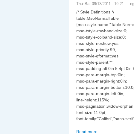
Thứ Ba, 09/13/2011 - 19:21 —
n
/* Style Definitions */
table.MsoNormalTable
{mso-style-name:"Table Norma
mso-tstyle-rowband-size:0;
mso-tstyle-colband-size:0;
mso-style-noshow:yes;
mso-style-priority:99;
mso-style-qformat:yes;
mso-style-parent:"";
mso-padding-alt:0in 5.4pt 0in 
mso-para-margin-top:0in;
mso-para-margin-right:0in;
mso-para-margin-bottom:10.0
mso-para-margin-left:0in;
line-height:115%;
mso-pagination:widow-orphan
font-size:11.0pt;
font-family:"Calibri","sans-serif
Read more
about Tản mạn về biểu