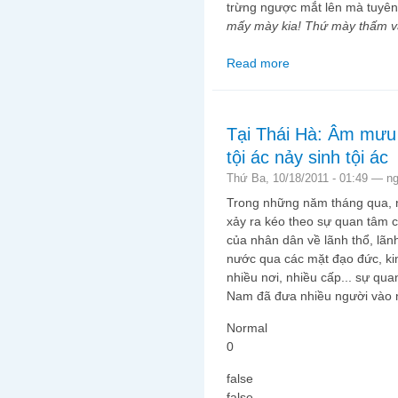
trừng ngược mắt lên mà tuyê
mấy mày kia! Thứ mày thấm v
Read more
about AĐ chính truyện
Tại Thái Hà: Âm mưu
tội ác nảy sinh tội ác
Thứ Ba, 10/18/2011 - 01:49 —
n
Trong những năm tháng qua, n
xảy ra kéo theo sự quan tâm 
của nhân dân về lãnh thổ, lãnh
nước qua các mặt đạo đức, kin
nhiều nơi, nhiều cấp... sự qu
Nam đã đưa nhiều người vào n
Normal
0
false
false