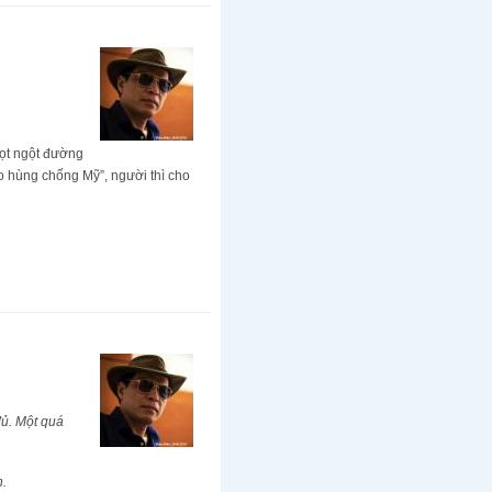
đọt ngột đường
ào hùng chống Mỹ”, người thì cho
đủ. Một quá
h.