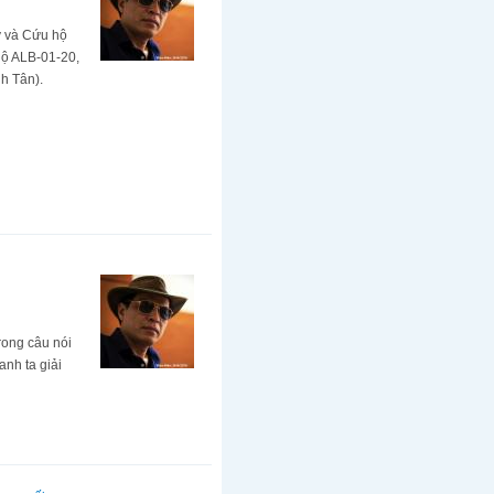
y và Cứu hộ
ộ ALB-01-20,
h Tân).
rong câu nói
anh ta giải