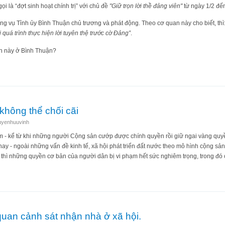
i là “đợt sinh hoạt chính trị” với chủ đề
"Giữ trọn lời thề đảng viên"
từ ngày 1/2 đế
g vụ Tỉnh ủy Bình Thuận chủ trương và phát động. Theo cơ quan này cho biết, thì
i quá trình thực hiện lời tuyên thệ trước cờ Đảng”
.
ện này ở Bình Thuận?
 bi hài kịch cho đảng
hông thể chối cãi
uyenhuuvinh
am - kể từ khi những người Cộng sản cướp được chính quyền rồi giữ ngai vàng quy
nay - ngoài những vấn đề kinh tế, xã hội phát triển đất nước theo mô hình cộng sả
u, thì những quyền cơ bản của người dân bị vi phạm hết sức nghiêm trọng, trong đó
ứng không thể chối cãi
quan cảnh sát nhận nhà ở xã hội.