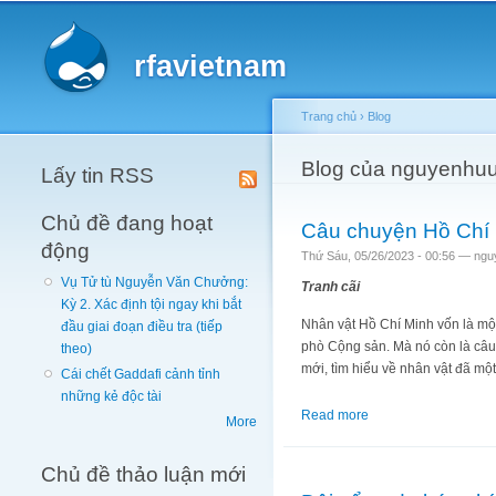
Main menu
rfavietnam
Trang chủ
›
Blog
You are here
Blog của nguyenhuu
Lấy tin RSS
Chủ đề đang hoạt
Câu chuyện Hồ Chí 
động
Thứ Sáu, 05/26/2023 - 00:56 —
ngu
Vụ Tử tù Nguyễn Văn Chưởng:
Tranh cãi
Kỳ 2. Xác định tội ngay khi bắt
Nhân vật Hồ Chí Minh vốn là mộ
đầu giai đoạn điều tra (tiếp
phò Cộng sản. Mà nó còn là câu
theo)
mới, tìm hiểu về nhân vật đã một
Cái chết Gaddafi cảnh tỉnh
những kẻ độc tài
Read more
about Câu chuyện Hồ
More
Chủ đề thảo luận mới