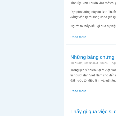
Tỉnh ủy Bình Thuận vừa mở cái gọ
Đợt phát động này do Ban Thườn
đảng viên tự rà soát, đánh giá lạ
Người ta thấy điều gì qua sự ki
Read more
about Thêm những vở
Những bằng chứng k
Thứ Năm, 03/30/2023 - 08:26 —
ng
Trong lịch sử hiện đại ở Việt N
trị người dân Việt Nam cho đến 
đất nước tới điêu linh và tụt hậ
Read more
about Những bằng ch
Thấy gì qua việc sĩ 