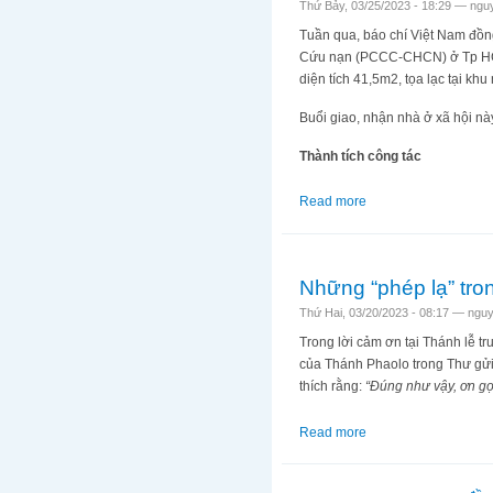
Thứ Bảy, 03/25/2023 - 18:29 —
ngu
Tuần qua, báo chí Việt Nam đồng
Cứu nạn (PCCC-CHCN) ở Tp HCM
diện tích 41,5m2, tọa lạc tại k
Buổi giao, nhận nhà ở xã hội nà
Thành tích công tác
Read more
about Thấy gì qua vi
Những “phép lạ” tr
Thứ Hai, 03/20/2023 - 08:17 —
nguy
Trong lời cảm ơn tại Thánh lễ t
của Thánh Phaolo trong Thư gửi 
thích rằng:
“Đúng như vậy, ơn gọi
Read more
about Những “phép l