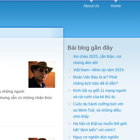
About Us
Home
Bài blog gần đây
Xin chào 2025, cẩn thận, coi
chừng đèn đỏ!
Việt Nam—Nhìn lại năm 2024.
Đoàn Văn Báu là ai? Phải
chăng kịch bản đã lộ dần?
Kinh hãi vụ giết 11 mạng người
và những người
và cái cười của kẻ thủ ác
 nhưng vẫn có những nhận thức
Cuộc du hành cưỡng bức với
sư Minh Tuệ, và những điều
nhìn thấy
Hà Nội có thật sự muốn thế giới
hết "định kiến" với mình?
Nguy cơ nghẽn đùn nghẽn