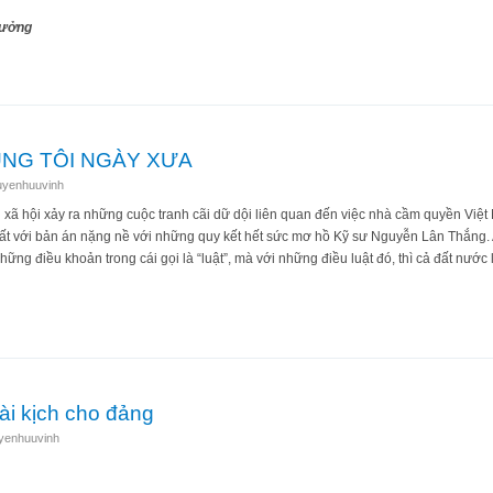
tưởng
A TÔI KHI TRƯỞNG THÀNH
ÚNG TÔI NGÀY XƯA
uyenhuuvinh
xã hội xảy ra những cuộc tranh cãi dữ dội liên quan đến việc nhà cầm quyền Việt
 tất với bản án nặng nề với những quy kết hết sức mơ hồ Kỹ sư Nguyễn Lân Thắng. A
ững điều khoản trong cái gọi là “luật”, mà với những điều luật đó, thì cả đất nước 
ỦA CHÚNG TÔI NGÀY XƯA
ài kịch cho đảng
yenhuuvinh