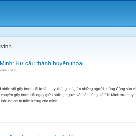
Skip to
main
content
vinh
Minh: Hư cấu thành huyền thoại
yenhuuvinh
t nhân vật gây tranh cãi từ lâu nay không chỉ giữa những người chống Cộng sản 
 chuyện gây tranh cãi ngay giữa những người vốn tôn sùng Hồ Chí Minh xưa nay
 thời họ coi là thần tượng của mình.
 Chí Minh: Hư cấu thành huyền thoại