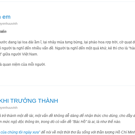
h em
uyenhuuvinh
hiến
ước đang lại loa đài ầm ĩ, lại nhảy múa tưng bừng, lại pháo hoa rợp trời, cờ quạt 
 người ta nghĩ đến nhiều vấn đề. Người ta nghĩ đến một quá khứ, kẻ thì cho là “h
ịt” giữa người Việt Nam.
và quan niệm của mỗi người.
ba anh em
I KHI TRƯỞNG THÀNH
uyenhuuvinh
đã trở thành một đề tài, một vấn đề không dễ dàng để nhận thức cho đúng, cho đầy 
n mức ngộ độc thông tin, trong đó có vấn đề “Bác Hồ” là ai, là như thế nào.
 của chúng tôi ngày xưa”
để nói về một thời thơ ấu sống với thần tượng Hồ Chí Min