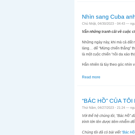
Nhìn sang Cuba an
Chủ Nhật, 04/30/2023 - 04:43 —
ng
Vẫn những tranh cãi về cuộc c
Những ngày này, khi mà cả đất n
làng… để “Mừng chiến thắng” thì
là một cuộc chiến “nồi da xáo th
Hẳn nhiên là tùy theo góc nhìn 
Read more
about Nhìn sang Cu
“BÁC HỒ” CỦA TÔ
Thứ Năm, 04/27/2023 - 21:24 —
ng
Với thế hệ chúng tôi, “Bác Hồ” 
trình lớn lên được tiêm nhiễm đế
Chúng tôi đã có bài viết
“Bác Hồ