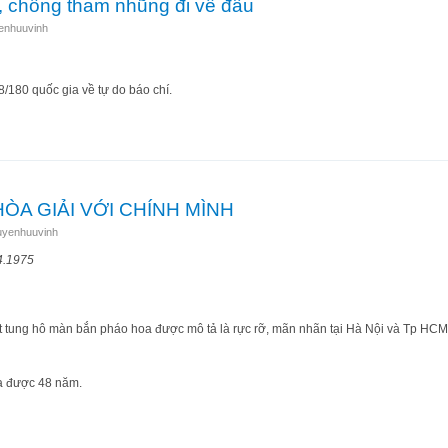
í, chống tham nhũng đi về đâu
enhuuvinh
/180 quốc gia về tự do báo chí.
áo chí, chống tham nhũng đi về đâu
ÒA GIẢI VỚI CHÍNH MÌNH
uyenhuuvinh
4.1975
t tung hô màn bắn pháo hoa được mô tả là rực rỡ, mãn nhãn tại Hà Nội và Tp HCM
ua được 48 năm.
ẦN HÒA GIẢI VỚI CHÍNH MÌNH