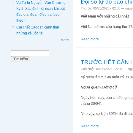
Đội sổ tự do báo ch
Vụ Tử tù Nguyễn Văn Chưởng:
Kỳ 2. Xác định tội ngay khi bắt
Thứ Ba, 05/23/2023 - 02:58 —
nguy
đầu giai đoạn điều tra (tiếp
Việt Nam với những cái nhất
theo)
Việt Nam được xếp hạng thứ 178
Cái chết Gaddafi cảnh tỉnh
những kẻ độc tài
Read more
about Đội sổ tự do b
More
Biểu mẫu tìm kiếm
Tìm kiếm
TRƯỚC HẾT CẦN H
Chủ Nhật, 04/30/2023 - 22:15 —
ng
Kỷ niệm lần thứ 48 biến cố 30.0
Ngựa quen đường cũ
Ngày hôm nay, báo chí đồng loạ
thắng 30/04”.
Như vậy, sự kiện 30/04 đã đi q
Read more
about TRƯỚC HẾT C