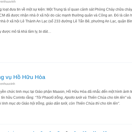
yenhuuvinh
 loạt đưa tin về một sự kiện: Một Trung tá sĩ quan cảnh sát Phòng Cháy chữa chá
 đã được nhận nhà ở xã hội do các mạnh thường quân và Công an. Đó là căn h
hu nhà ở xã hội Lê Thành An Lạc (số 233 đường Lê Tấn Bê, phường An Lạc, quận Bìn
y được mô tả khá lâm ly, bi đát…
ệc sĩ quan cảnh sát nhận nhà ở xã hội.
ong vụ Hồ Hữu Hòa
enhuuvinh
ruyền chức linh mục tại Giáo phận Maasin, Hồ Hữu Hòa đã nhắc đến một hình ảnh t
tín hữu Corinto rằng:
“Tôi Phaolô trồng, Apollo tưới và Thiên Chúa cho lớn lên”
và 
 linh mục do Giáo hội trồng, giáo dân tưới, còn Thiên Chúa thì cho lớn lên”
.
ạ” trong vụ Hồ Hữu Hòa