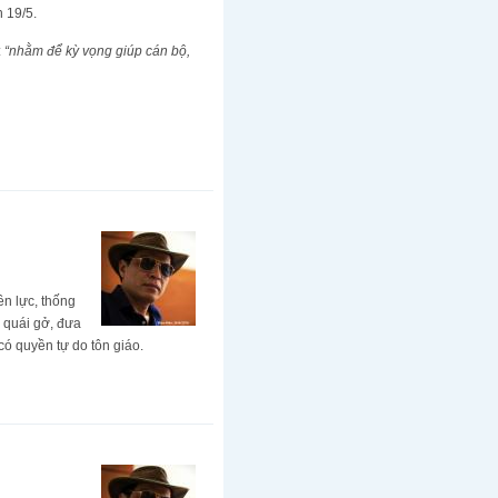
n 19/5.
:
“nhằm để kỳ vọng giúp cán bộ,
ền lực, thống
n quái gở, đưa
 có quyền tự do tôn giáo.