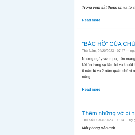
Trong vòm sắt thông tin và tư 
Read more
about “BÁC HỒ” CỦ
“BÁC HỒ” CỦA CH
Thứ Năm, 04/20/2023 - 07:47 —
ng
Những ngày vừa qua, trên mạng 
kết án trong sự lấm lét và khuất
6 năm tù và 2 năm quản chế vì nh
năng.
Read more
about “BÁC HỒ” C
Thêm những vở bi h
Thứ Sáu, 03/31/2023 - 05:14 —
ngu
Một phong trào mới