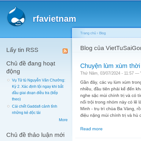
Main menu
Sk
ma
rfavietnam
co
Trang chủ
›
Blog
You are here
Blog của VietTuSaiGo
Lấy tin RSS
Chủ đề đang hoạt
Chuyện lùm xùm thời
động
Thứ Năm, 03/07/2024 - 11:57 —
Vụ Tử tù Nguyễn Văn Chưởng:
Gần đây, các vụ lùm xùm trong
Kỳ 2. Xác định tội ngay khi bắt
nhiều, đầu tiên phải kể đến kh
đầu giai đoạn điều tra (tiếp
nghe sặc mùi chính trị và có tí
theo)
nổi trội trong nhóm này có lẽ 
Cái chết Gaddafi cảnh tỉnh
Minh - trụ trì chùa Ba Vàng, 
những kẻ độc tài
điệu nặng mùi chính trị và hù d
More
Read more
about Chuyện lùm xùm
Chủ đề thảo luận mới