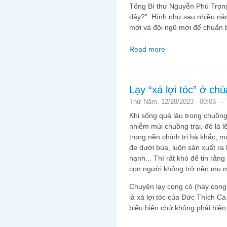
Tổng Bí thư Nguyễn Phú Trọng 
đây?”. Hình như sau nhiều năm
mới và đội ngũ mới để chuẩn bị
Read more
about Nếu thay tủy tr
Lạy “xá lợi tóc” ở ch
Thứ Năm, 12/28/2023 - 00:03 —
Khi sống quá lâu trong chuồng
nhiễm mùi chuồng trại, đó là lẽ
trong nền chính trị hà khắc, m
đe dưới búa, luôn sản xuất ra 
hạnh... Thì rất khó để tin rằn
con người không trở nên mụ m
Chuyện lạy cọng cỏ (hay cọng 
là xá lợi tóc của Đức Thích C
biểu hiện chứ không phải hiện