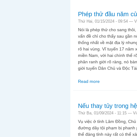
Phép thử đầu năm củ
Thứ Hai, 01/15/2024 - 09:54 —
V
Nói là phép thử cho sang thôi
vấn đề chỉ cho thấy sau gần n
thống nhất về mặt địa lý nhưn
rõ hai vùng. Vĩ tuyến 17 năm 
miền Nam, với hai chính thể r
phân ranh giới rõ ràng, nó bà
giới tuyến Dân Chủ và Độc Tài
Read more
about Phép thử đầu n
Nếu thay tủy trong h
Thứ Ba, 01/09/2024 - 11:15 —
V
Vụ việc ở tỉnh Lâm Đồng, Chủ t
đường dây tội phạm bị phanh p
thể đảng tỉnh này rất có thể x