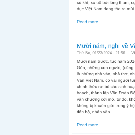
xú khí, xú uế bởi lòng tham, sự
dục Việt Nam đang tỏa ra mùi
Read more
about Chợ giáo dục V
Mười năm, nghĩ về V
Thứ Ba, 01/23/2024 - 21:56 —
V
Mười năm trước, tức năm 2014
Gòn, những con người, (cũng c
là những nhà văn, nhà thơ, nh
Văn Việt Nam, có vài người t
chính thức rời bỏ các sinh hoạt
hoạch, thành lập Văn Đoàn Đ
văn chương cởi mở, tự do, khô
không bị khuôn giới trong ý hệ
tiến bộ, nhân văn...
Read more
about Mười năm, nghĩ