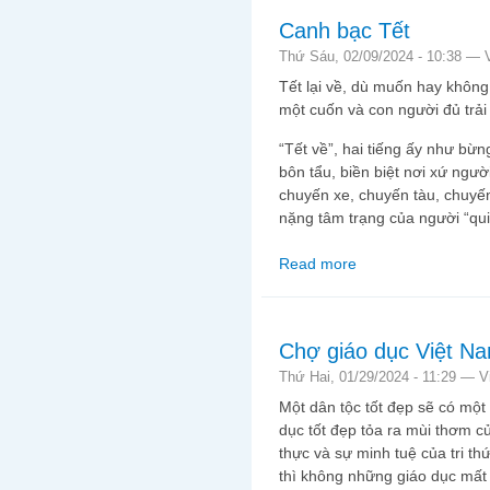
Canh bạc Tết
Thứ Sáu, 02/09/2024 - 10:38 —
Tết lại về, dù muốn hay không
một cuốn và con người đủ trải
“Tết về”, hai tiếng ấy như bừn
bôn tẩu, biền biệt nơi xứ ngư
chuyến xe, chuyến tàu, chuyế
nặng tâm trạng của người “qu
Read more
about Canh bạc Tết
Chợ giáo dục Việt N
Thứ Hai, 01/29/2024 - 11:29 —
V
Một dân tộc tốt đẹp sẽ có một 
dục tốt đẹp tỏa ra mùi thơm củ
thực và sự minh tuệ của tri th
thì không những giáo dục mất