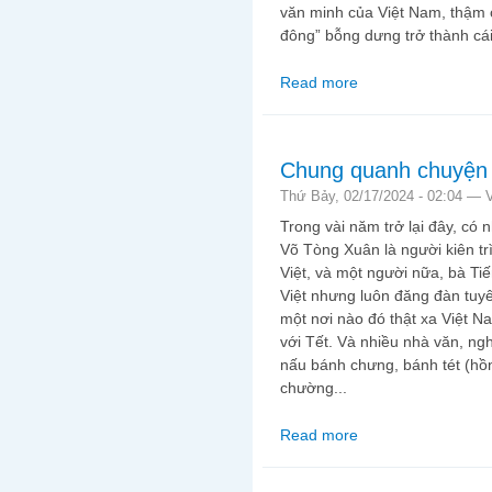
văn minh của Việt Nam, thậm 
đông” bỗng dưng trở thành cái
Read more
about Sài Gòn mùa nà
Chung quanh chuyện g
Thứ Bảy, 02/17/2024 - 02:04 —
Trong vài năm trở lại đây, có
Võ Tòng Xuân là người kiên tr
Việt, và một người nữa, bà Ti
Việt nhưng luôn đăng đàn tuyê
một nơi nào đó thật xa Việt 
với Tết. Và nhiều nhà văn, ng
nấu bánh chưng, bánh tét (hồ
chường...
Read more
about Chung quanh chu