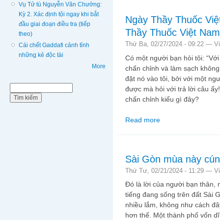
Vụ Tử tù Nguyễn Văn Chưởng:
Kỳ 2. Xác định tội ngay khi bắt
Ngày Thầy Thuốc Vi
đầu giai đoạn điều tra (tiếp
Thầy Thuốc Việt Nam
theo)
Thứ Ba, 02/27/2024 - 09:22 —
V
Cái chết Gaddafi cảnh tỉnh
những kẻ độc tài
Có một người bạn hỏi tôi: “Với
More
chấn chỉnh và làm sạch không?”
đặt nó vào tôi, bởi với một ngư
Biểu mẫu tìm kiếm
Tìm kiếm
được mà hỏi với trả lời câu ấy
chấn chỉnh kiểu gì đây?
Read more
about Ngày Thầy Thuố
Nam?!
Sài Gòn mùa này cún
Thứ Tư, 02/21/2024 - 11:29 —
V
Đó là lời của người bạn thân,
tiếng đang sống trên đất Sài
nhiều lắm, không như cách đ
hơn thế. Một thành phố vốn dĩ