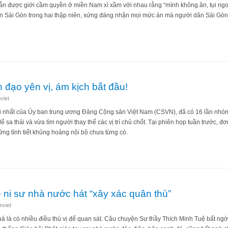
 được giới cầm quyền ở miền Nam xì xầm với nhau rằng “mình không ăn, tụi ngoài
ền Sài Gòn trong hai thập niên, xứng đáng nhận mọi mức án mà người dân Sài Gòn 
ải bị kết tội, chuyện gì sẽ đến?
 đạo yên vị, ám kịch bắt đầu!
viet
i nhất của Ủy ban trung ương Đảng Cộng sản Việt Nam (CSVN), đã có 16 lần nhóm
để sa thải và vừa tìm người thay thế các vị trí chủ chốt. Tại phiên họp tuần trước, 
ng tình tiết khủng hoảng nội bộ chưa từng có.
 lãnh đạo yên vị, ám kịch bắt đầu!
ni sư nhà nước hát “xây xác quân thù”
mviet
ả là có nhiều điều thú vị để quan sát. Câu chuyện Sư thầy Thích Minh Tuệ bất ngờ