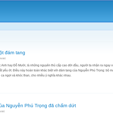
Skip to
main
content
một đám tang
mviet
ức Anh hay Đỗ Mười, là những nguyên thủ cấp cao đời đầu, người ta nhận ra ngay 
ất yếu ớt. Điều này hoàn toàn khác biệt với đám tang của Nguyễn Phú Trọng: bộ m
p ca ngợi và khóc than, cho nhiều ý nghĩa khác nhau.
i từ một đám tang
 của Nguyễn Phú Trọng đã chấm dứt
viet