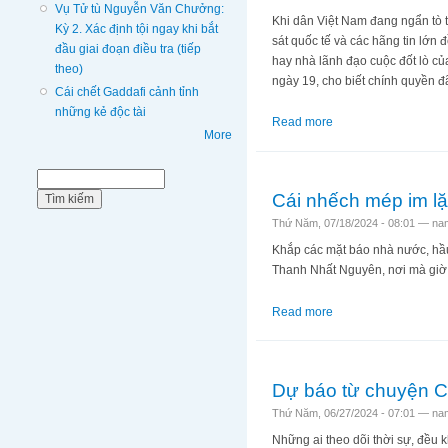
Vụ Tử tù Nguyễn Văn Chưởng:
Khi dân Việt Nam đang ngẩn tò 
Kỳ 2. Xác định tội ngay khi bắt
sát quốc tế và các hãng tin lớn
đầu giai đoạn điều tra (tiếp
hay nhà lãnh đạo cuộc đốt lò củ
theo)
ngày 19, cho biết chính quyền 
Cái chết Gaddafi cảnh tỉnh
những kẻ độc tài
Read more
about Hành trình vô
More
Biểu mẫu tìm kiếm
Tìm kiếm
Cái nhếch mép im l
Thứ Năm, 07/18/2024 - 08:01 —
na
Khắp các mặt báo nhà nước, hầu 
Thanh Nhất Nguyên, nơi mà giờ đ
Read more
about Cái nhếch mép
Dự báo từ chuyện Cô
Thứ Năm, 06/27/2024 - 07:01 —
na
Những ai theo dõi thời sự, đều k