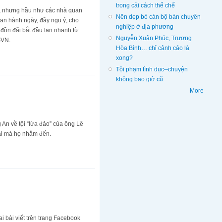
trong cải cách thể chế
h, nhưng hầu như các nhà quan
Nên dẹp bỏ cán bộ bán chuyên
ban hành ngày, đầy ngụ ý, cho
nghiệp ở địa phương
đồn đãi bắt đầu lan nhanh từ
Nguyễn Xuân Phúc, Trương
SVN.
Hòa Bình… chỉ cảnh cáo là
xong?
Tội phạm tình dục--chuyện
không bao giờ cũ
More
 An về tội “lừa đảo” của ông Lê
 ai mà họ nhắm đến.
i bài viết trên trang Facebook