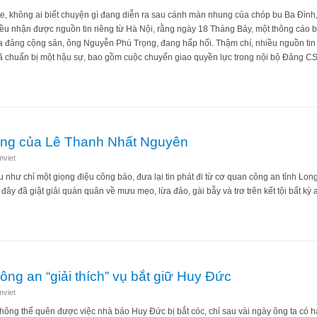
te, không ai biết chuyện gì đang diễn ra sau cánh màn nhung của chóp bu Ba Đìn
 đều nhận được nguồn tin riêng từ Hà Nội, rằng ngày 18 Tháng Bảy, một thông cáo 
a đảng cộng sản, ông Nguyễn Phú Trọng, đang hấp hối. Thậm chí, nhiều nguồn tin 
đã chuẩn bị một hậu sự, bao gồm cuộc chuyển giao quyền lực trong nội bộ Đảng C
 định của Nguyễn Phú Trọng đã chấm dứt
ặng của Lê Thanh Nhất Nguyên
mviet
như chỉ một giọng điệu công báo, đưa lại tin phát đi từ cơ quan công an tỉnh Long
ây đã giật giải quán quân về mưu mẹo, lừa đảo, gài bẫy và trơ trẽn kết tội bất kỳ
 im lặng của Lê Thanh Nhất Nguyên
ng an “giải thích” vụ bắt giữ Huy Đức
mviet
hông thể quên được việc nhà báo Huy Đức bị bắt cóc, chỉ sau vài ngày ông ta có ha