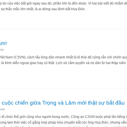
ý do của việc bắt giữ ngay sau đó, phần lớn là đồn đoán. Vì hai bài viết đó nhắm 
 sự thắc mắc lớn nhất, là ai đứng sau lệnh bắt Huy Đức.
ện Công an “giải thích” vụ bắt giữ Huy Đức
âm!
iet
iệt Nam (CSVN), cách lấy lòng dân nhanh nhất là tỏ thái độ cứng rắn với chính qu
 là trình diễn ngoại giao hay có thật. Lịch sử cầm quyền và mị dân từ hai thập niê
 Tô Lâm!
 cuộc chiến giữa Trọng và Lâm mới thật sự bắt đầu
viet
các tổ chức thế giới cũng như người trong nước, Công an CSVN buộc phải lên tiếng
Nhưng tạm thời việc cố gắng hợp pháp hóa chuyện bắt cóc ông Huy Đức, nhưng vấn 