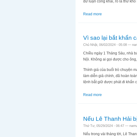
dư luận công khai, rõ là thứ kh
Read more
about Nếu Huy Đức ra
Vì sao lại bắt khẩn
Chủ Nhật, 06/02/2024 - 05:08 —
na
Chiều ngày 1 Tháng Sáu, nhà bá
Nội. Không ai gọi được cho ông
Thính giá của buổi trò chuyện 
làm diễn giả chính, đã hoàn to
lệnh bắt giữ được phát đi khẩn c
Read more
about Vì sao lại bắt
Nếu Lê Thanh Hải bị 
Thứ Tư, 05/29/2024 - 06:47 —
namv
Nếu trong vài tháng tới, Lê Tha