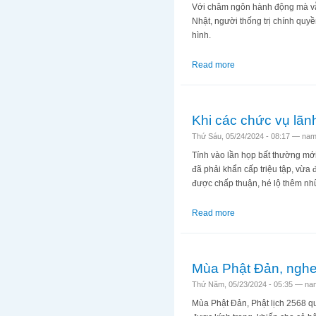
Với châm ngôn hành động mà vẫn
Nhật, người thống trị chính quy
hình.
Read more
about Nếu Lê Thanh H
Khi các chức vụ lãnh
Thứ Sáu, 05/24/2024 - 08:17 —
nam
Tính vào lần họp bất thường mớ
đã phải khẩn cấp triệu tập, vừa 
được chấp thuận, hé lộ thêm nhữ
Read more
about Khi các chức vụ
Mùa Phật Đản, nghe 
Thứ Năm, 05/23/2024 - 05:35 —
na
Mùa Phật Đản, Phật lịch 2568 qu