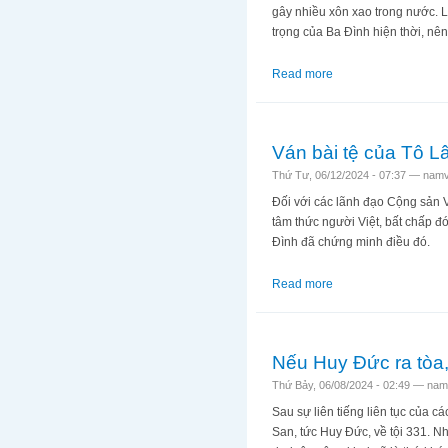
gây nhiều xôn xao trong nước. L
trọng của Ba Đình hiện thời, nên
Read more
about Dự báo từ chuy
Ván bài tệ của Tô L
Thứ Tư, 06/12/2024 - 07:37 —
namv
Đối với các lãnh đạo Cộng sản V
tâm thức người Việt, bất chấp đó
Đình đã chứng minh điều đó.
Read more
about Ván bài tệ của
Nếu Huy Đức ra tòa,
Thứ Bảy, 06/08/2024 - 02:49 —
nam
Sau sự liên tiếng liên tục của 
San, tức Huy Đức, về tội 331. 