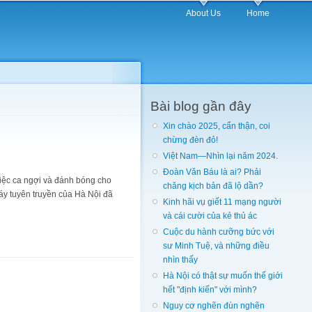
About Us
Home
Bài blog gần đây
Xin chào 2025, cẩn thận, coi
chừng đèn đỏ!
Việt Nam—Nhìn lại năm 2024.
Đoàn Văn Báu là ai? Phải
việc ca ngợi và đánh bóng cho
chăng kịch bản đã lộ dần?
áy tuyên truyền của Hà Nội đã
Kinh hãi vụ giết 11 mạng người
và cái cười của kẻ thủ ác
Cuộc du hành cưỡng bức với
sư Minh Tuệ, và những điều
nhìn thấy
Hà Nội có thật sự muốn thế giới
hết "định kiến" với mình?
Nguy cơ nghẽn đùn nghẽn