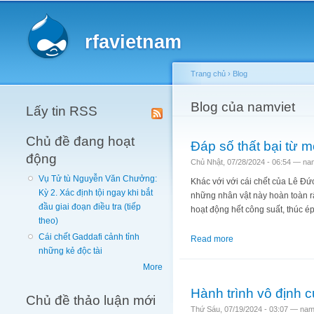
Main menu
rfavietnam
Trang chủ
›
Blog
You are here
Blog của namviet
Lấy tin RSS
Chủ đề đang hoạt
Đáp số thất bại từ 
động
Chủ Nhật, 07/28/2024 - 06:54 —
na
Vụ Tử tù Nguyễn Văn Chưởng:
Khác với với cái chết của Lê Đ
Kỳ 2. Xác định tội ngay khi bắt
những nhân vật này hoàn toàn r
đầu giai đoạn điều tra (tiếp
hoạt động hết công suất, thúc é
theo)
Cái chết Gaddafi cảnh tỉnh
Read more
about Đáp số thất bạ
những kẻ độc tài
More
Hành trình vô định
Chủ đề thảo luận mới
Thứ Sáu, 07/19/2024 - 03:07 —
nam