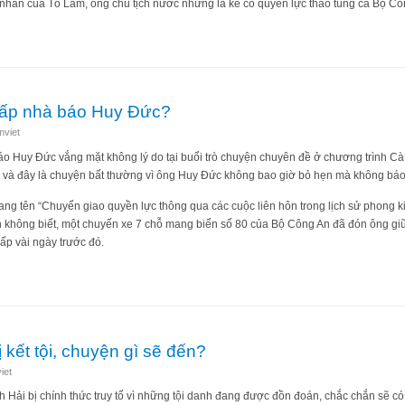
ó nhằn của Tô Lâm, ông chủ tịch nước nhưng là kẻ có quyền lực thao túng cả Bộ Cô
 tòa, cuộc chiến giữa Trọng và Lâm mới thật sự bắt đầu
 cấp nhà báo Huy Đức?
mviet
o Huy Đức vắng mặt không lý do tại buổi trò chuyện chuyên đề ở chương trình Cà
, và đây là chuyện bất thường vì ông Huy Đức không bao giờ bỏ hẹn mà không báo
mang tên “Chuyển giao quyền lực thông qua các cuộc liên hôn trong lịch sử phong
àn không biết, một chuyến xe 7 chỗ mang biển số 80 của Bộ Công An đã đón ông g
ấp vài ngày trước đó.
 khẩn cấp nhà báo Huy Đức?
kết tội, chuyện gì sẽ đến?
iet
nh Hải bị chính thức truy tố vì những tội danh đang được đồn đoán, chắc chắn sẽ có