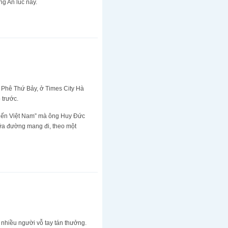
ng An lúc này.
 Phê Thứ Bảy, ở Times City Hà
 trước.
 kiến Việt Nam” mà ông Huy Đức
iữa đường mang đi, theo một
 nhiều người vỗ tay tán thưởng.