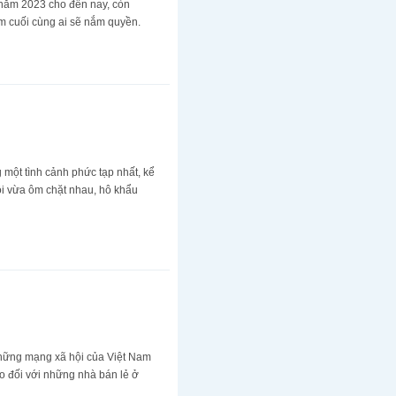
i năm 2023 cho đến nay, còn
em cuối cùng ai sẽ nắm quyền.
 một tình cảnh phức tạp nhất, kể
ội vừa ôm chặt nhau, hô khẩu
 những mạng xã hội của Việt Nam
o đối với những nhà bán lẻ ở