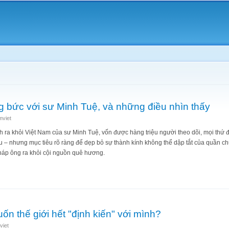
Skip to
main
content
 bức với sư Minh Tuệ, và những điều nhìn thấy
mviet
 ra khỏi Việt Nam của sư Minh Tuệ, vốn được hàng triệu người theo dõi, mọi thứ đ
– nhưng mục tiêu rõ ràng để dẹp bỏ sự thành kính không thể dập tắt của quần chú
pháp ông ra khỏi cội nguồn quê hương.
cưỡng bức với sư Minh Tuệ, và những điều nhìn thấy
ốn thế giới hết "định kiến" với mình?
viet