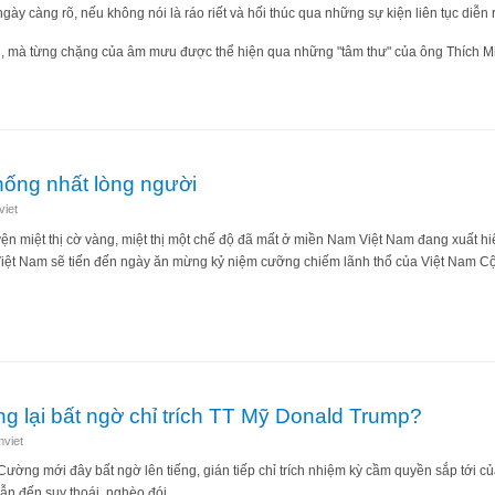
gày càng rõ, nếu không nói là ráo riết và hối thúc qua những sự kiện liên tục diễn 
ch, mà từng chặng của âm mưu được thể hiện qua những "tâm thư" của ông Thích M
i nóng lòng muốn dứt điểm trường hợp sư Minh Tuệ?
hống nhất lòng người
iet
 miệt thị cờ vàng, miệt thị một chế độ đã mất ở miền Nam Việt Nam đang xuất hiện
Việt Nam sẽ tiến đến ngày ăn mừng kỷ niệm cưỡng chiếm lãnh thổ của Việt Nam 
c mơ thống nhất lòng người
 lại bất ngờ chỉ trích TT Mỹ Donald Trump?
viet
ường mới đây bất ngờ lên tiếng, gián tiếp chỉ trích nhiệm kỳ cầm quyền sắp tới 
ẫn đến suy thoái, nghèo đói.