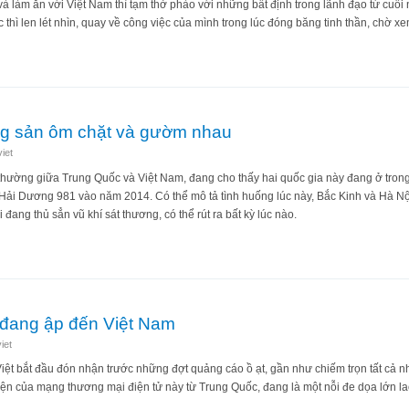
 và làm ăn với Việt Nam thì tạm thở phào với những bất định trong lãnh đạo từ cuố
thì len lét nhìn, quay về công việc của mình trong lúc đóng băng tinh thần, chờ x
ã thành, nhưng ai sẽ trụ?
ộng sản ôm chặt và gườm nhau
iet
thường giữa Trung Quốc và Việt Nam, đang cho thấy hai quốc gia này đang ở trong
 Hải Dương 981 vào năm 2014. Có thể mô tả tình huống lúc này, Bắc Kinh và Hà N
đang thủ sẳn vũ khí sát thương, có thể rút ra bất kỳ lúc nào.
chí cộng sản ôm chặt và gườm nhau
đang ập đến Việt Nam
iet
 Việt bắt đầu đón nhận trước những đợt quảng cáo ồ ạt, gần như chiếm trọn tất cả
ện của mạng thương mại điện tử này từ Trung Quốc, đang là một nỗi đe dọa lớn la