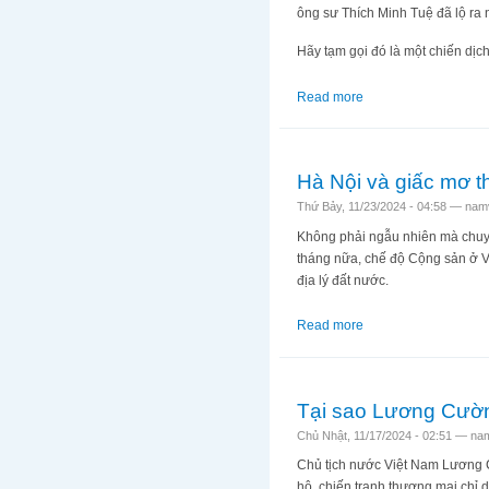
ông sư Thích Minh Tuệ đã lộ ra n
Hãy tạm gọi đó là một chiến dị
Read more
about Tại sao Hà Nộ
Hà Nội và giấc mơ t
Thứ Bảy, 11/23/2024 - 04:58 —
namv
Không phải ngẫu nhiên mà chuyện
tháng nữa, chế độ Cộng sản ở 
địa lý đất nước.
Read more
about Hà Nội và giấ
Tại sao Lương Cường
Chủ Nhật, 11/17/2024 - 02:51 —
nam
Chủ tịch nước Việt Nam Lương C
hộ, chiến tranh thương mại chỉ d