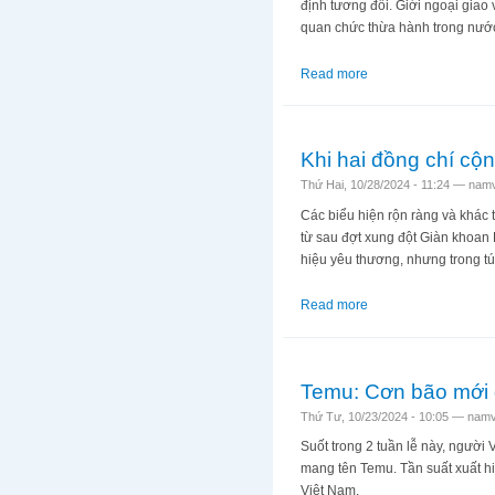
định tương đối. Giới ngoại giao
quan chức thừa hành trong nước 
Read more
about Tứ nhân bang đ
Khi hai đồng chí c
Thứ Hai, 10/28/2024 - 11:24 —
namv
Các biểu hiện rộn ràng và khác 
từ sau đợt xung đột Giàn khoan
hiệu yêu thương, nhưng trong túi 
Read more
about Khi hai đồng 
Temu: Cơn bão mới 
Thứ Tư, 10/23/2024 - 10:05 —
namv
Suốt trong 2 tuần lễ này, người
mang tên Temu. Tần suất xuất hi
Việt Nam.