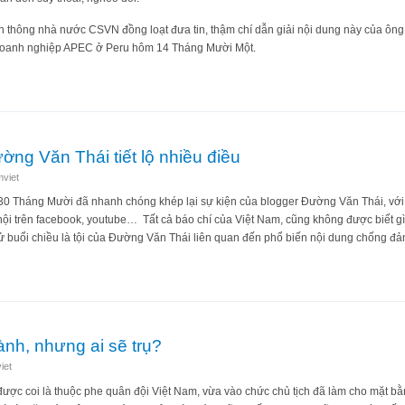
ền thông nhà nước CSVN đồng loạt đưa tin, thậm chí dẫn giải nội dung này của ôn
 Doanh nghiệp APEC ở Peru hôm 14 Tháng Mười Một.
 Cường lại bất ngờ chỉ trích TT Mỹ Donald Trump?
ng Văn Thái tiết lộ nhiều điều
viet
 30 Tháng Mười đã nhanh chóng khép lại sự kiện của blogger Đường Văn Thái, với
ội trên facebook, youtube… Tất cả báo chí của Việt Nam, cũng không được biết gì v
ử buổi chiều là tội của Đường Văn Thái liên quan đến phổ biến nội dung chống đ
o Đường Văn Thái tiết lộ nhiều điều
nh, nhưng ai sẽ trụ?
iet
ợc coi là thuộc phe quân đội Việt Nam, vừa vào chức chủ tịch đã làm cho mặt b