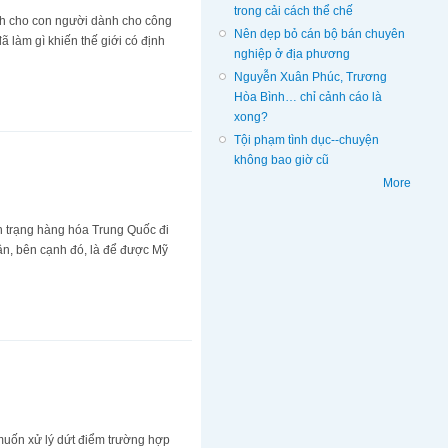
trong cải cách thể chế
sách cho con người dành cho công
Nên dẹp bỏ cán bộ bán chuyên
 làm gì khiến thế giới có định
nghiệp ở địa phương
Nguyễn Xuân Phúc, Trương
Hòa Bình… chỉ cảnh cáo là
xong?
Tội phạm tình dục--chuyện
không bao giờ cũ
More
nh trạng hàng hóa Trung Quốc đi
ận, bên cạnh đó, là để được Mỹ
 muốn xử lý dứt điểm trường hợp