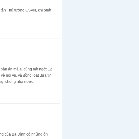
g tân Thủ tướng CSVN, khi phát
 bản án mà ai cũng bất ngờ: 12
ề nội vụ, và đồng loạt đưa tin
ảng, chống nhà nước.
ằng của Ba Đình có những ổn