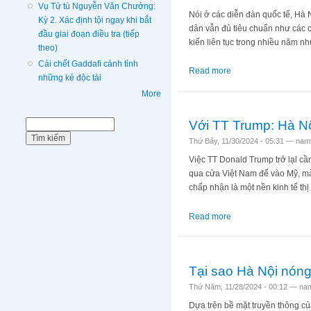
Vụ Tử tù Nguyễn Văn Chưởng:
Nói ở các diễn đàn quốc tế, Hà 
Kỳ 2. Xác định tội ngay khi bắt
dân vẫn đủ tiêu chuẩn như các c
đầu giai đoạn điều tra (tiếp
kiến liên tục trong nhiều năm nh
theo)
Cái chết Gaddafi cảnh tỉnh
Read more
about Hà Nội có thật 
những kẻ độc tài
More
Với TT Trump: Hà Nộ
Biểu mẫu tìm kiếm
Tìm kiếm
Thứ Bảy, 11/30/2024 - 05:31 —
namv
Việc TT Donald Trump trở lại cầ
qua cửa Việt Nam để vào Mỹ, mà
chấp nhận là một nền kinh tế thị
Read more
about Với TT Trump: 
Tại sao Hà Nội nón
Thứ Năm, 11/28/2024 - 00:12 —
nam
Dựa trên bề mặt truyền thông củ