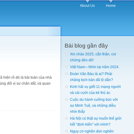
About Us
Home
Bài blog gần đây
Xin chào 2025, cẩn thận, coi
chừng đèn đỏ!
Việt Nam—Nhìn lại năm 2024.
Đoàn Văn Báu là ai? Phải
ã hiện rõ đó là bài toán của nhà
chăng kịch bản đã lộ dần?
ng đối vị sư chân đất, và quan
Kinh hãi vụ giết 11 mạng người
và cái cười của kẻ thủ ác
Cuộc du hành cưỡng bức với
sư Minh Tuệ, và những điều
nhìn thấy
Hà Nội có thật sự muốn thế giới
hết "định kiến" với mình?
Nguy cơ nghẽn đùn nghẽn