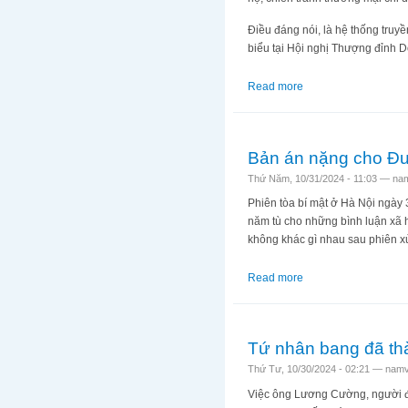
Điều đáng nói, là hệ thống truy
biểu tại Hội nghị Thượng đỉnh
Read more
about Tại sao Lương
Bản án nặng cho Đườ
Thứ Năm, 10/31/2024 - 11:03 —
nam
Phiên tòa bí mật ở Hà Nội ngày
năm tù cho những bình luận xã h
không khác gì nhau sau phiên x
Read more
about Bản án nặng ch
Tứ nhân bang đã thà
Thứ Tư, 10/30/2024 - 02:21 —
namv
Việc ông Lương Cường, người đư