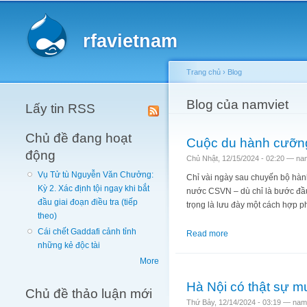
Main menu
rfavietnam
Trang chủ
›
Blog
You are here
Blog của namviet
Lấy tin RSS
Chủ đề đang hoạt
Cuộc du hành cưỡng
động
Chủ Nhật, 12/15/2024 - 02:20 —
na
Vụ Tử tù Nguyễn Văn Chưởng:
Chỉ vài ngày sau chuyến bộ hành
Kỳ 2. Xác định tội ngay khi bắt
nước CSVN – dù chỉ là bước đầu 
đầu giai đoạn điều tra (tiếp
trọng là lưu đày một cách hợp 
theo)
Cái chết Gaddafi cảnh tỉnh
Read more
about Cuộc du hành 
những kẻ độc tài
More
Hà Nội có thật sự mu
Chủ đề thảo luận mới
Thứ Bảy, 12/14/2024 - 03:19 —
nam