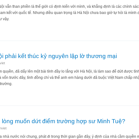
Nội vẫn than phiền là thế giới có định kiến với mình, và khẳng định là các chính 
am kết với quốc tế. Nhưng điều quan trọng là Hà Nội chưa bao giờ tự hỏi là mình đã
ư vậy.
sự muốn thế giới hết "định kiến" với mình?
i phải kết thúc kỷ nguyên lập lờ thương mại
iet
m quyền, đã dấy lên một bài tính đầy lo lắng với Hà Nội, là làm sao để dứt được tì
 vốn trước đây, tình đồng chí và thế anh em hàng dưới đã buộc Việt Nam chấp nh
 trường.
Hà Nội phải kết thúc kỷ nguyên lập lờ thương mại
g lòng muốn dứt điểm trường hợp sư Minh Tuệ?
viet
a nhà nước nói chung, phát đi trong thời gian gần đây, ý định của nhà cầm quyền