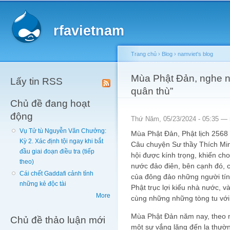
Main menu
Sk
ma
rfavietnam
co
Trang chủ
›
Blog
›
namviet's blog
You are here
Mùa Phật Đản, nghe n
Lấy tin RSS
quân thù”
Chủ đề đang hoạt
động
Thứ Năm, 05/23/2024 - 05:35 —
Vụ Tử tù Nguyễn Văn Chưởng:
Mùa Phật Đản, Phật lịch 2568 q
Kỳ 2. Xác định tội ngay khi bắt
Câu chuyện Sư thầy Thích Min
đầu giai đoạn điều tra (tiếp
hội được kính trọng, khiến cho
theo)
nước đảo điên, bên cạnh đó, c
Cái chết Gaddafi cảnh tỉnh
của đông đảo những người tí
những kẻ độc tài
Phật trục lợi kiểu nhà nước, 
More
cùng những những tòng tu với 
Mùa Phật Đản năm nay, theo n
Chủ đề thảo luận mới
một sự vắng lặng đến lạ thườ