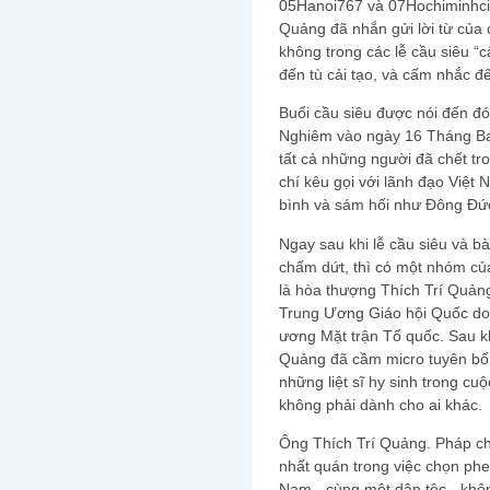
05Hanoi767 và 07Hochiminhcity
Quảng đã nhắn gửi lời từ của 
không trong các lễ cầu siêu “
đến tù cải tạo, và cấm nhắc đ
Buổi cầu siêu được nói đến đ
Nghiêm vào ngày 16 Tháng Ba
tất cả những người đã chết tr
chí kêu gọi với lãnh đạo Việt
bình và sám hối như Đông Đứ
Ngay sau khi lễ cầu siêu và b
chấm dứt, thì có một nhóm củ
là hòa thượng Thích Trí Quảng
Trung Ương Giáo hội Quốc do
ương Mặt trận Tổ quốc. Sau kh
Quảng đã cầm micro tuyên bố r
những liệt sĩ hy sinh trong c
không phải dành cho ai khác.
Ông Thích Trí Quảng. Pháp ch
nhất quán trong việc chọn phe
Nam - cùng một dân tộc - khôn