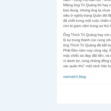
Miệng ông Trí Quảng thì hay n
bao dung, nhưng ông ta chưa 
siêu ở nghĩa trang Quân đội 
đã chết trong một cuộc chiến
còn bị giam cầm trong sự thù 
Ông Thích Trí Quảng hay nói v
lộ sự trung thành cúc cung vớ
ông Thích Trí Quảng đã bắt ta
Phật Đản năm nay cũng vậy, ô
mặc chiếc áo đẹp đắt tiền, và
vì danh lợi; cùng những đồng 
xác quân thù” một cách hân h
namviet's blog