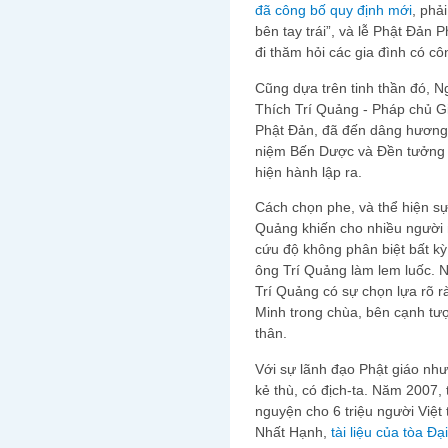
đã công bố quy định mới
, phả
bên tay trái”, và lễ Phật Đản 
đi thăm hỏi các gia đình có c
Cũng dựa trên tinh thần đó,
Thích Trí Quảng - Pháp chủ G
Phật Đản, đã đến dâng hương 
niệm Bến Dược và Đền tưởng 
hiện hành lập ra.
Cách chọn phe, và thể hiện sự
Quảng khiến cho nhiều người n
cứu độ không phân biệt bất kỳ
ông Trí Quảng làm lem luốc. N
Trí Quảng có sự chọn lựa rõ r
Minh trong chùa, bên cạnh tượ
thân.
Với sự lãnh đạo Phật giáo như
kẻ thù, có địch-ta. Năm 2007,
nguyện cho 6 triệu người Việt 
Nhất Hạnh,
tài liệu của tòa Đạ