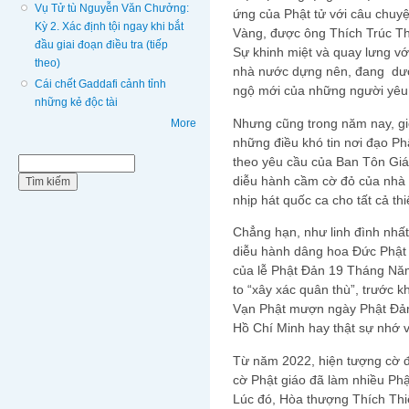
Vụ Tử tù Nguyễn Văn Chưởng:
ứng của Phật tử với câu chuy
Kỳ 2. Xác định tội ngay khi bắt
Vàng, được ông Thích Trúc Thá
đầu giai đoạn điều tra (tiếp
Sự khinh miệt và quay lưng với
theo)
nhà nước dựng nên, đang dườ
Cái chết Gaddafi cảnh tỉnh
ngộ mới của những người yêu 
những kẻ độc tài
Nhưng cũng trong năm nay, giớ
More
những điều khó tin nơi đạo P
theo yêu cầu của Ban Tôn Giá
Biểu mẫu tìm kiếm
Tìm kiếm
diễu hành cầm cờ đỏ của nhà n
nhịp hát quốc ca cho tất cả th
Chẳng hạn, như linh đình nhất
diễu hành dâng hoa Đức Phật 
của lễ Phật Đản 19 Tháng Năm,
to “xây xác quân thù”, trước kh
Vạn Phật mượn ngày Phật Đản
Hồ Chí Minh hay thật sự nhớ 
Từ năm 2022, hiện tượng cờ đ
cờ Phật giáo đã làm nhiều Phật
Lúc đó, Hòa thượng Thích Thi