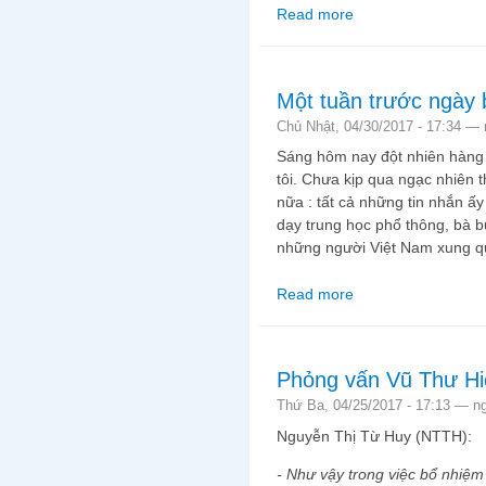
Read more
about Quá khứ hay tươ
Một tuần trước ngày 
Chủ Nhật, 04/30/2017 - 17:34 —
Sáng hôm nay đột nhiên hàng lo
tôi. Chưa kịp qua ngạc nhiên t
nữa : tất cả những tin nhắn ấ
dạy trung học phổ thông, bà b
những người Việt Nam xung q
Read more
about Một tuần trước 
Phỏng vấn Vũ Thư Hi
Thứ Ba, 04/25/2017 - 17:13 —
n
Nguyễn Thị Từ Huy (NTTH):
- Như vậy trong việc bổ nhiệ