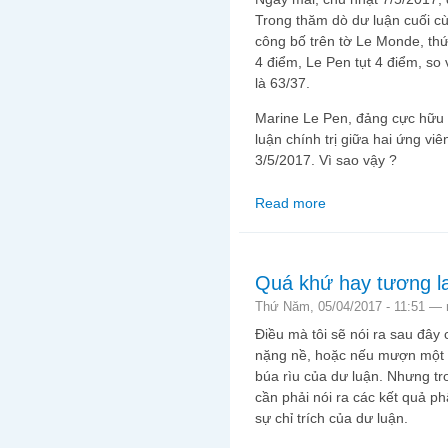
Trong thăm dò dư luận cuối 
công bố trên tờ Le Monde, th
4 điểm, Le Pen tụt 4 điểm, so 
là 63/37.
Marine Le Pen, đảng cực hữu F
luận chính trị giữa hai ứng viên
3/5/2017. Vì sao vậy ?
Read more
about Vài ngày trước 
Dân tộc mất điểm
Quá khứ hay tương la
Thứ Năm, 05/04/2017 - 11:51 —
Điều mà tôi sẽ nói ra sau đây 
nặng nề, hoặc nếu mượn một c
búa rìu của dư luận. Nhưng tr
cần phải nói ra các kết quả ph
sự chỉ trích của dư luận.