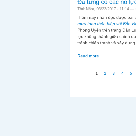
Đã từng có các nỗ lự
Thứ Năm, 03/23/2017 - 11:14 —
Hôm nay nhân đọc được bài 
mưu toan thỏa hiệp với Bắc V
Phong Uyên trên trang Dân Luận
lực không thành giữa chính 
tránh chiến tranh và xây dựng
Read more
about Đã từng có các 
Trang
1
2
3
4
5