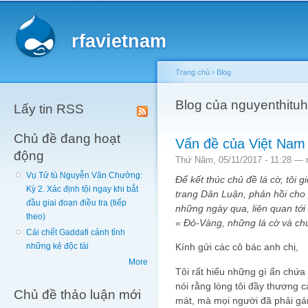
Main menu
Sk
ma
rfavietnam
co
Trang chủ
›
Blog
You are here
Blog của nguyenthitu
Lấy tin RSS
Chủ đề đang hoạt
Vấn đề của Việt Nam l
động
Thứ Năm, 05/11/2017 - 11:28 —
Vụ Tử tù Nguyễn Văn Chưởng:
Để kết thúc chủ đề lá cờ, tôi g
Kỳ 2. Xác định tội ngay khi bắt
trang Dân Luận, phản hồi cho
đầu giai đoạn điều tra (tiếp
những ngày qua, liên quan tới 
theo)
« Đỏ-Vàng, những lá cờ và chú
Cái chết Gaddafi cảnh tỉnh
Kính gửi các cô bác anh chị,
những kẻ độc tài
More
Tôi rất hiểu những gì ẩn chứa 
nói rằng lòng tôi đầy thương 
Chủ đề thảo luận mới
mát, mà mọi người đã phải gá