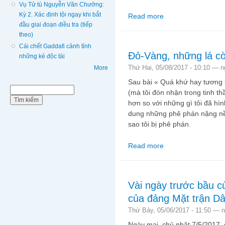
Vụ Tử tù Nguyễn Văn Chưởng:
Kỳ 2. Xác định tội ngay khi bắt
Read more
about Vấn đề của Việt 
đầu giai đoạn điều tra (tiếp
theo)
Cái chết Gaddafi cảnh tỉnh
Đỏ-Vàng, những lá cờ
những kẻ độc tài
Thứ Hai, 05/08/2017 - 10:10 —
n
More
Sau bài « Quá khứ hay tương la
Biểu mẫu tìm kiếm
Tìm kiếm
(mà tôi đón nhận trong tinh th
hơn so với những gì tôi đã hìn
dung những phê phán nặng nề h
sao tôi bị phê phán.
Read more
about Đỏ-Vàng, những
Vài ngày trước bầu c
của đảng Mặt trận Dâ
Thứ Bảy, 05/06/2017 - 11:50 —
n
Ngày mai, chủ nhật 7/5/2017,