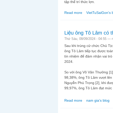
tập thể trí thức lợn.
Read more
VietTuSaiGon's 
about Trí thức lợn
Liệu ông Tô Lâm có 
Thứ Sáu, 08/09/2024 - 04:55 —
Sau khi trúng cử chức Chủ T
ông Tô Lâm tiếp tục được to
tín nhiệm để đảm nhận vai tr
2024.
So với ông Võ Văn Thưởng [1] 
98,38%, ông Tô Lâm vượt lên t
Nguyễn Phú Trọng [2], khi đượ
99,97%, ông Tô Lâm đạt mức
Read more
nam gia's blog
about Liệu ông Tô Lâ