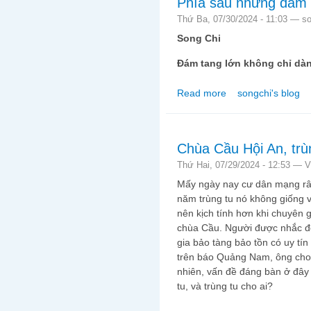
Phía sau những đám 
Thứ Ba, 07/30/2024 - 11:03 —
so
Song Chi
Đám tang lớn không chỉ dà
Read more
songchi's blog
about Phía sau những
Chùa Cầu Hội An, trù
Thứ Hai, 07/29/2024 - 12:53 —
V
Mấy ngày nay cư dân mạng râ
năm trùng tu nó không giống 
nên kịch tính hơn khi chuyên 
chùa Cầu. Người được nhắc đ
gia bảo tàng bảo tồn có uy tí
trên báo Quảng Nam, ông cho 
nhiên, vấn đề đáng bàn ở đây 
tu, và trùng tu cho ai?