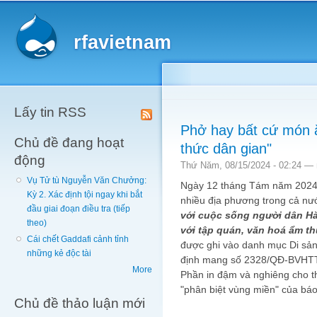
Main menu
Sk
ma
rfavietnam
co
Lấy tin RSS
Phở hay bất cứ món ă
Chủ đề đang hoạt
thức dân gian"
động
Thứ Năm, 08/15/2024 - 02:24 —
Vụ Tử tù Nguyễn Văn Chưởng:
Ngày 12 tháng Tám năm 2024, 
Kỳ 2. Xác định tội ngay khi bắt
nhiều địa phương trong cả n
đầu giai đoạn điều tra (tiếp
với cuộc sống người dân Hà
theo)
với tập quán, văn hoá ẩm t
Cái chết Gaddafi cảnh tỉnh
được ghi vào danh mục Di sản 
những kẻ độc tài
định mang số 2328/QĐ-BVHTTD
More
Phần in đậm và nghiêng cho th
"phân biệt vùng miền" của bá
Chủ đề thảo luận mới