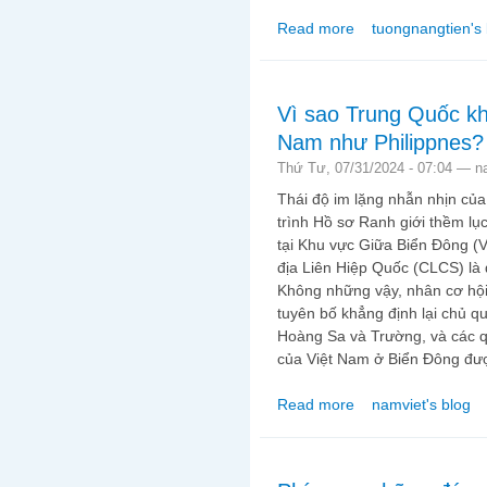
Read more
tuongnangtien's 
about S.T.T.D Tưởng N
Vì sao Trung Quốc kh
Nam như Philippnes?
Thứ Tư, 07/31/2024 - 07:04 —
n
Thái độ im lặng nhẫn nhịn của 
trình Hồ sơ Ranh giới thềm lụ
tại Khu vực Giữa Biển Đông (
địa Liên Hiệp Quốc (CLCS) là
Không những vậy, nhân cơ hội
tuyên bố khẳng định lại chủ q
Hoàng Sa và Trường, và các q
của Việt Nam ở Biển Đông đư
Read more
namviet's blog
about Vì sao Trung Qu