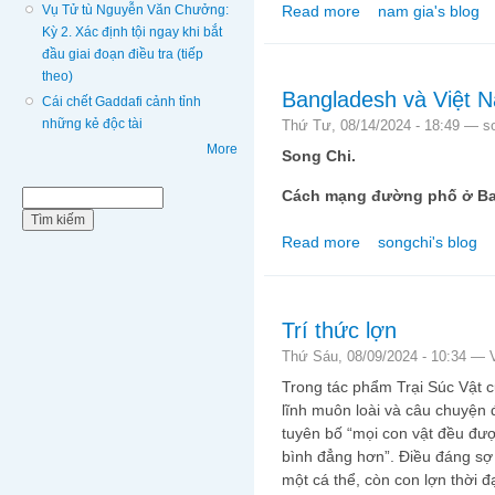
Vụ Tử tù Nguyễn Văn Chưởng:
Read more
nam gia's blog
about Phở hay bất cứ 
Kỳ 2. Xác định tội ngay khi bắt
đầu giai đoạn điều tra (tiếp
theo)
Bangladesh và Việt 
Cái chết Gaddafi cảnh tỉnh
những kẻ độc tài
Thứ Tư, 08/14/2024 - 18:49 —
s
More
Song Chi.
Cách mạng đường phố ở B
Biểu mẫu tìm kiếm
Tìm kiếm
Read more
songchi's blog
about Bangladesh và 
Trí thức lợn
Thứ Sáu, 08/09/2024 - 10:34 —
Trong tác phẩm Trại Súc Vật 
lĩnh muôn loài và câu chuyện 
tuyên bố “mọi con vật đều đ
bình đẳng hơn”. Điều đáng sợ t
một cá thể, còn con lợn thời đ