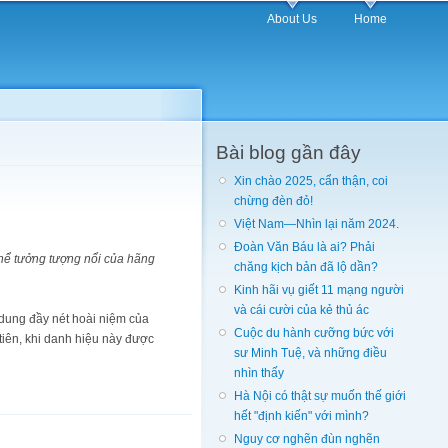
About Us
Home
Bài blog gần đây
Xin chào 2025, cẩn thận, coi
chừng đèn đỏ!
Việt Nam—Nhìn lại năm 2024.
Đoàn Văn Báu là ai? Phải
hể tưởng tượng nổi của hãng
chăng kịch bản đã lộ dần?
Kinh hãi vụ giết 11 mạng người
và cái cười của kẻ thủ ác
 dung đầy nét hoài niệm của
Cuộc du hành cưỡng bức với
iên, khi danh hiệu này được
sư Minh Tuệ, và những điều
nhìn thấy
Hà Nội có thật sự muốn thế giới
hết "định kiến" với mình?
Nguy cơ nghẽn đùn nghẽn