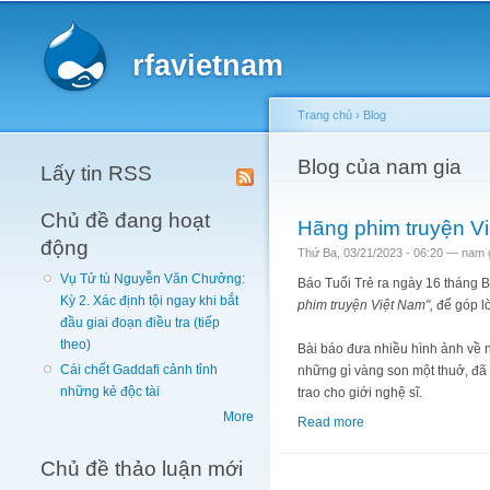
Main menu
rfavietnam
Trang chủ
›
Blog
You are here
Blog của nam gia
Lấy tin RSS
Chủ đề đang hoạt
Hãng phim truyện Vi
động
Thứ Ba, 03/21/2023 - 06:20 —
nam 
Vụ Tử tù Nguyễn Văn Chưởng:
Báo Tuổi Trẻ ra ngày 16 tháng 
Kỳ 2. Xác định tội ngay khi bắt
phim truyện Việt Nam",
để góp lờ
đầu giai đoạn điều tra (tiếp
theo)
Bài báo đưa nhiều hình ảnh về 
Cái chết Gaddafi cảnh tỉnh
những gì vàng son một thuở, đã
những kẻ độc tài
trao cho giới nghệ sĩ.
More
Read more
about Hãng phim truy
Chủ đề thảo luận mới