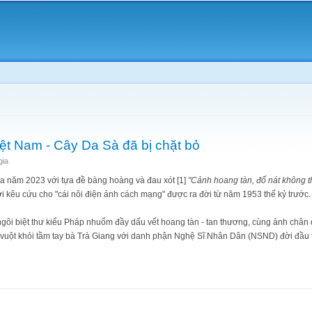
Skip to
main
content
ệt Nam - Cây Da Sà đã bị chặt bỏ
gia
Ba năm 2023 với tựa đề bàng hoàng và đau xót [1]
"Cảnh hoang tàn, đổ nát không t
i kêu cứu cho "cái nôi điện ảnh cách mạng" được ra đời từ năm 1953 thế kỷ trước.
ngôi biệt thư kiểu Pháp nhuốm đầy dấu vết hoang tàn - tan thương, cùng ảnh chân
 vuột khỏi tầm tay bà Trà Giang với danh phận Nghệ Sĩ Nhân Dân (NSND) đời đầu t
ện Việt Nam - Cây Da Sà đã bị chặt bỏ