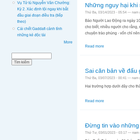
Vụ Tử tù Nguyễn Văn Chưởng:
Những nguy hại khi 
Kỳ 2. Xác định tội ngay khi bắt
Thứ Ba, 03/14/2023 - 05:54 —
nam 
đầu giai đoạn điều tra (tiếp
Báo Người Lao Động ra ngày 10 t
theo)
cho biết, nhiều người cho rằng,
Cái chết Gaddafi cảnh tỉnh
chuyện trào phúng - vốn chỉ nên 
những kẻ độc tài
More
Read more
about Những nguy hạ
Biểu mẫu tìm kiếm
Tìm kiếm
Sai căn bản về đấu 
Thứ Ba, 03/07/2023 - 00:41 —
nam 
Hai trường hợp dưới đây cho th
Read more
about Sai căn bản về
Đừng tin vào những
Thứ Tư, 03/01/2023 - 03:17 —
nam 