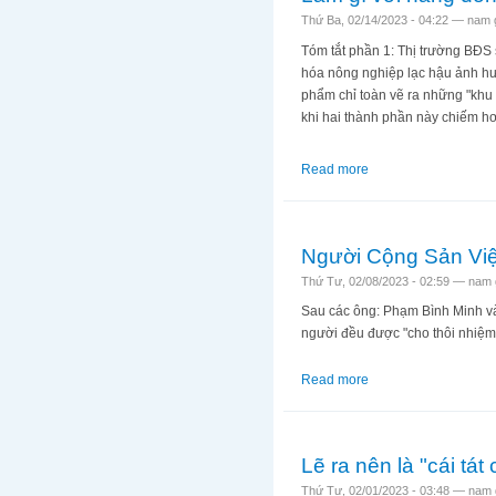
Thứ Ba, 02/14/2023 - 04:22 —
nam 
Tóm tắt phần 1: Thị trường BĐS
hóa nông nghiệp lạc hậu ảnh hưở
phẩm chỉ toàn vẽ ra những "khu đ
khi hai thành phần này chiếm h
Read more
about Làm gì với hà
Người Cộng Sản Việ
Thứ Tư, 02/08/2023 - 02:59 —
nam 
Sau các ông: Phạm Bình Minh và
người đều được "cho thôi nhiệm 
Read more
about Người Cộng Sả
Lẽ ra nên là "cái tát
Thứ Tư, 02/01/2023 - 03:48 —
nam 