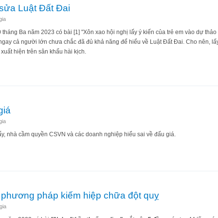
sửa Luật Đất Đai
gia
háng Ba năm 2023 có bài [1] "Xôn xao hội nghị lấy ý kiến của trẻ em vào dự thảo 
 ngay cả người lớn chưa chắc đã đủ khả năng để hiểu về Luật Đất Đai. Cho nên, lấy
xuất hiện trên sân khấu hài kịch.
i khi sửa Luật Đất Đai
giá
gia
ấy, nhà cầm quyền CSVN và các doanh nghiệp hiểu sai về đấu giá.
 đấu giá
 phương pháp kiếm hiệp chữa đột quỵ
gia