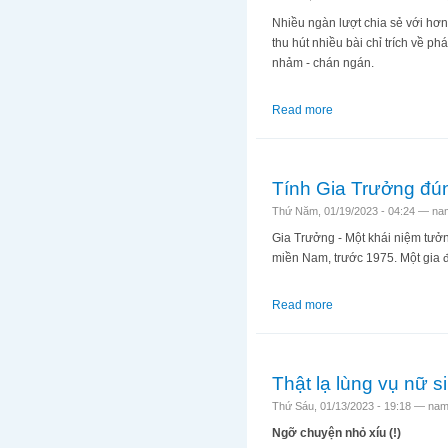
Nhiều ngàn lượt chia sẻ với hơn
thu hút nhiều bài chỉ trích về p
nhảm - chán ngán.
Read more
about Lẽ ra nên là "c
Tính Gia Trưởng đún
Thứ Năm, 01/19/2023 - 04:24 —
na
Gia Trưởng - Một khái niệm tưởng
miền Nam, trước 1975. Một gia đìn
Read more
about Tính Gia Trưởn
Thật lạ lùng vụ nữ si
Thứ Sáu, 01/13/2023 - 19:18 —
nam
Ngỡ chuyện nhỏ xíu (!)