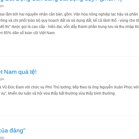
gia
 sai lầm bởi hai nguyên nhân căn bản, gồm: Văn hóa nông nghiệp lạc hậu và phân
ng và chi phối toàn bộ quy hoạch đất và sử dụng đất, kể cả lãnh thổ - vùng cho 
ô thị" được gọi là cao cấp - hiện đại, vốn đẩy thành phần trung lưu và thu nhập th
ơn 85% dân số toàn cõi Việt Nam.
ng đống Bất Động Sản đang bất động đậy? (phần 4)
t Nam quá tệ!
gia
 Vũ Đức Đam với chức vụ Phó Thủ tướng, tiếp theo là ông Nguyễn Xuân Phúc với 
vụ", khiến dư luận xã hội vừa thấy bất thường vừa thấy bình thường.
n Việt Nam quá tệ!
 của đảng"
gia