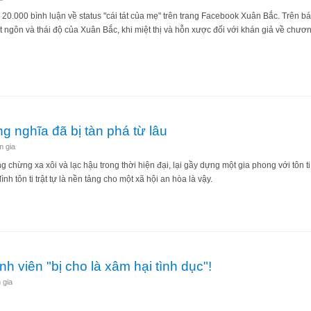
 20.000 bình luận về status "cái tát của mẹ" trên trang Facebook Xuân Bắc. Trên 
hát ngôn và thái độ của Xuân Bắc, khi miệt thị và hỗn xược đối với khán giả về chư
ái tát của đảng"
g nghĩa đã bị tàn phá từ lâu
m gia
 chừng xa xôi và lạc hậu trong thời hiện đại, lại gầy dựng một gia phong với tôn ti 
h tôn ti trật tự là nền tảng cho một xã hội an hòa là vậy.
g đúng nghĩa đã bị tàn phá từ lâu
nh viên "bị cho là xâm hại tình dục"!
 gia