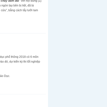
u chảy đầm đìa"
với nội dung [1]:
gón tay bên bị liệt, đã bị
 cứu”, bằng cách lấy lưỡi lam
o dục phổ thông 2018 có 6 môn
o đó, dự kiến kỳ thi tốt nghiệp
iáo Dục.