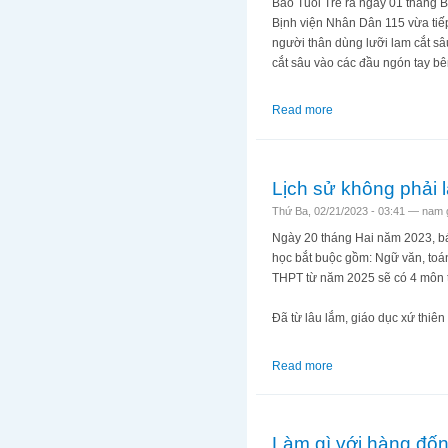
Báo Tuổi Trẻ ra ngày 01 tháng 
Bịnh viện Nhân Dân 115 vừa tiếp
người thân dùng lưỡi lam cắt sâ
cắt sâu vào các đầu ngón tay bê
Read more
about Đừng tin vào 
Lịch sử không phải 
Thứ Ba, 02/21/2023 - 03:41 —
nam 
Ngày 20 tháng Hai năm 2023, bá
học bắt buộc gồm: Ngữ văn, toán,
THPT từ năm 2025 sẽ có 4 môn th
Đã từ lâu lắm, giáo dục xứ thiê
Read more
about Lịch sử không
Làm gì với hàng đố