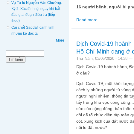
Vụ Tử tù Nguyễn Văn Chưởng:
16 người bệnh
, người bị ph
Kỳ 2. Xác định tội ngay khi bắt
đầu giai đoạn điều tra (tiếp
Read more
about Virus Vũ Hán lộ
theo)
Cái chết Gaddafi cảnh tỉnh
những kẻ độc tài
More
Dịch Covid-19 hoành
Hồ Chí Minh đang ở 
Biểu mẫu tìm kiếm
Tìm kiếm
Thứ Năm, 03/05/2020 - 14:38 —
Dịch Covid-19 hoành hành, 
ở đâu?
Dịch Covid-19, một khối lượng 
cách ly những người từ vùng di
ngươi nghi nhiễm, thông tin t
tẩy trùng khu vực công cộng…
sức của cộng đồng, bản thân 
đội đã tổ chức diễn tập toàn
cột, xung kich của đất nước đ
nổi lo đất nước?