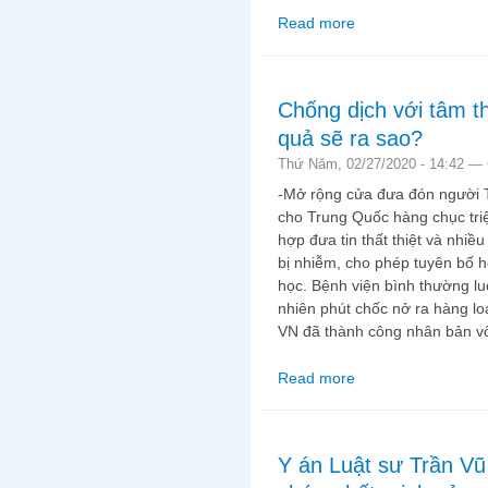
Read more
about Dịch Covid-19
Chống dịch với tâm th
quả sẽ ra sao?
Thứ Năm, 02/27/2020 - 14:42 —
-Mở rộng cửa đưa đón người T
cho Trung Quốc hàng chục tri
hợp đưa tin thất thiệt và nhiề
bị nhiễm, cho phép tuyên bố h
học. Bệnh viện bình thường luô
nhiên phút chốc nở ra hàng lo
VN đã thành công nhân bản vô
Read more
about Chống dịch với 
Y án Luật sư Trần V