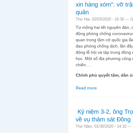
xin hàng xóm”: vỡ trậ
quân
Thứ Hai, 02/03/2020 - 16:30 —
G
Từ mồng hai tết nguyên đán, 
động phòng chống coronavirus
quan trọng tầm cở quốc gia lầ
đạo phòng chống dịch, lần đầu
động lễ hội và tập trung đông 
học. Một số địa phương cũng 
chiến….
Chính phủ quyết tâm, dân 
Read more
about Chống dịch kiểu
từ lúc dàn quân
Kỷ niệm 3-2, ông Trọ
về vụ thảm sát Đồng
Thứ Năm, 01/30/2020 - 14:32 —