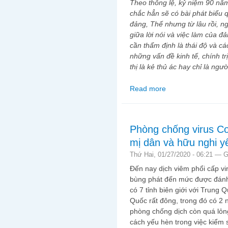
Theo thông lệ, kỷ niệm 90 nă
chắc hẳn sẽ có bài phát biểu 
đảng, Thế nhưng từ lâu rồi, n
giữa lời nói và việc làm của đ
cần thẩm định là thái độ và 
những vấn đề kinh tế, chính t
thị là kẻ thủ ác hay chỉ là ngư
Read more
about Kỷ niệm 3-2, ôn
Phòng chống virus Co
mị dân và hữu nghi yế
Thứ Hai, 01/27/2020 - 06:21 —
G
Đến nay dịch viêm phổi cấp v
bùng phát đến mức được đánh
có 7 tỉnh biên giới với Trung
Quốc rất đông, trong đó có 2 
phòng chống dịch còn quá lỏng
cách yếu hèn trong việc kiểm