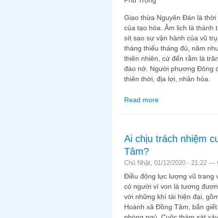
Phú Trọng
Giao thừa Nguyên Đán là thời 
của tạo hóa. Âm lịch là thành
sít sao sự vận hành của vũ trụ
tháng thiếu tháng đủ, năm nhu
thiên nhiên, cứ đến rằm là tr
đào nở. Người phương Đông đ
thiên thời, địa lợi, nhân hòa.
Read more
about Viết trước giao 
sáng từ “mặt trời” Ng
Ai chịu trách nhiệm 
Tâm?
Chủ Nhật, 01/12/2020 - 21:22 —
Điều động lực lượng vũ trang
có người ví von là tương đươ
với những khí tài hiện đại, g
Hoành xã Đồng Tâm, bắn giết 
phòng ngủ. Cuộc thảm sát xảy 