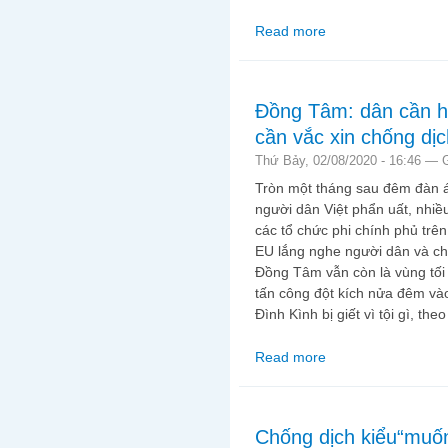
Read more
about Y án Luật sư T
Việt Nam.
Đồng Tâm: dân cần hổ
cần vắc xin chống dịc
Thứ Bảy, 02/08/2020 - 16:46 —
Tròn một tháng sau đêm đàn
người dân Việt phẩn uất, nhiều 
các tổ chức phi chính phủ trên
EU lắng nghe người dân và chấ
Đồng Tâm vẫn còn là vùng tối 
tấn công đột kích nửa đêm và
Đình Kình bị giết vì tội gì, the
Read more
about Đồng Tâm: dân c
Chống dịch kiểu“muố