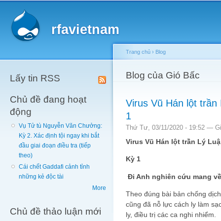
Main menu
Sk
ma
rfavietnam
co
Trang chủ
›
Blog
You are here
Blog của Gió Bấc
Lấy tin RSS
Chủ đề đang hoạt
Virus Vũ Hán lột trầ
động
1
Vụ Tử tù Nguyễn Văn Chưởng:
Thứ Tư, 03/11/2020 - 19:52 —
G
Kỳ 2. Xác định tội ngay khi bắt
Virus Vũ Hán lột trần Lý Lu
đầu giai đoạn điều tra (tiếp
theo)
Kỳ 1
Cái chết Gaddafi cảnh tỉnh
Đi Anh nghiên cứu mang về
những kẻ độc tài
More
Theo đúng bài bản chống dịch
cũng đã nỗ lực cách ly làm sạ
Chủ đề thảo luận mới
ly, điều trị các ca nghi nhiểm.