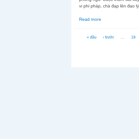
vi phi pháp, chà đạp lên đạo 
Read more
about Ai chịu trách n
Trang
« đầu
‹ trước
…
18