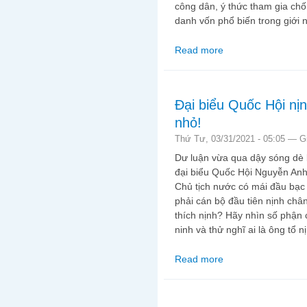
công dân, ý thức tham gia ch
danh vốn phổ biến trong giới 
Read more
about “Nhà báo điều t
Đại biểu Quốc Hội nịn
nhỏ!
Thứ Tư, 03/31/2021 - 05:05 —
G
Dư luận vừa qua dậy sóng dè b
đại biểu Quốc Hội Nguyễn Anh
Chủ tịch nước có mái đầu bạc 
phải cán bộ đầu tiên nịnh chân 
thích nịnh? Hãy nhìn số phận
ninh và thử nghĩ ai là ông tổ n
Read more
about Đại biểu Quốc Hộ