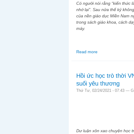
Có ngưởi nói rằng “kiến thức l
nhớ lại”. Sau nửa thế kỷ không 
của nền giáo dục Miền Nam ngà
trong sách giáo khoa, cách d
máy.
Read more
about Hồi ức học trò 
Hồi ức học trò thời 
suối yêu thương
Thứ Tư, 02/24/2021 - 07:43 —
G
Dư luận xôn xao chuyện học trò