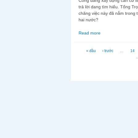
Công đang xây dựng căn cứ tên
trả lời dang tìm hiểu. Tổng Tr
chăng việc này đã nằm trong t
hai nước?
Read more
about Trà Trung Quốc 
Trang
« đầu
‹ trước
…
14