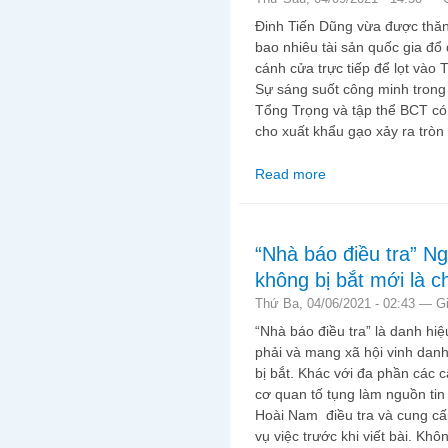
Đinh Tiến Dũng vừa được thăn
bao nhiêu tài sản quốc gia đổ 
cánh cửa trực tiếp để lọt vào
Sự sáng suốt công minh trong
Tổng Trọng và tập thể BCT có
cho xuất khẩu gạo xảy ra tròn
Read more
about Vết chàm của Đ
gạo năm 2020
“Nhà báo điều tra” 
không bị bắt mới là c
Thứ Ba, 04/06/2021 - 02:43 —
G
“Nhà báo điều tra” là danh hiệ
phải và mang xã hội vinh dan
bị bắt. Khác với đa phần các c
cơ quan tố tụng làm nguồn tin 
Hoài Nam điều tra và cung cấp
vụ việc trước khi viết bài. Kh