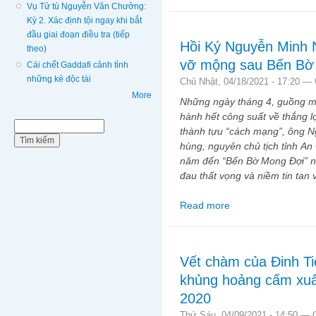
Vụ Tử tù Nguyễn Văn Chưởng:
Kỳ 2. Xác định tội ngay khi bắt
đầu giai đoạn điều tra (tiếp
Hồi Ký Nguyễn Minh 
theo)
vỡ mộng sau Bến B
Cái chết Gaddafi cảnh tỉnh
những kẻ độc tài
Chủ Nhật, 04/18/2021 - 17:20 —
More
Những ngày tháng 4, guồng m
hành hết công suất về thắng l
Biểu mẫu tìm kiếm
Tìm kiếm
thành tựu “cách mạng”, ông 
hùng, nguyên chủ tịch tỉnh An
năm đến “Bến Bờ Mong Đợi” nhì
đau thất vọng và niềm tin tan 
Read more
about Hồi Ký Nguyễn 
Ước
Vết chàm của Đinh Ti
khủng hoảng cấm xu
2020
Thứ Sáu, 04/09/2021 - 14:50 —