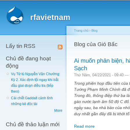
Main menu
Sk
ma
rfavietnam
co
Trang chủ
›
Blog
You are here
Blog của Gió Bấc
Lấy tin RSS
Chủ đề đang hoạt
Ai muốn phản biện, 
động
Sạch
Vụ Tử tù Nguyễn Văn Chưởng:
Thứ Năm, 04/22/2021 - 09:40 —
Kỳ 2. Xác định tội ngay khi bắt
Trong phiên họp đầu tiên của 
đầu giai đoạn điều tra (tiếp
Tướng Phạm Minh Chính đã đưa
theo)
Trong đó, thông điệp thứ ba l
Cái chết Gaddafi cảnh tỉnh
gáo nước lạnh âm 50 độ C đổ v
những kẻ độc tài
ngày sau, ba nhà báo của nhó
More
duy nhất gần đây đã bị khởi tố
Chủ đề thảo luận mới
Read more
about Ai muốn phản b