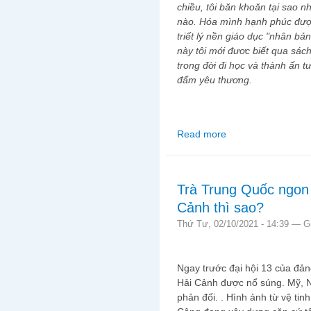
chiều, tôi băn khoăn tại sao n
nào. Hóa mình hạnh phúc được
triết lý nền giáo dục "nhân bả
này tôi mới đươc biết qua sác
trong đời đi học và thành ấn 
đẩm yêu thương.
Read more
about Hồi ức học trò 
Trà Trung Quốc ngon 
Cảnh thì sao?
Thứ Tư, 02/10/2021 - 14:39 —
G
Ngay trước đại hội 13 của đả
Hải Cảnh được nổ súng. Mỹ, Nh
phản đối. . Hình ảnh từ vệ tin