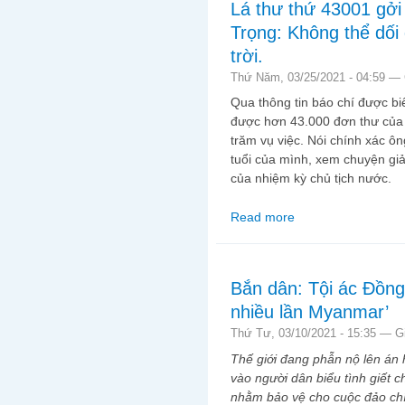
Lá thư thứ 43001 gở
Trọng: Không thể dối 
trời.
Thứ Năm, 03/25/2021 - 04:59 —
Qua thông tin báo chí được bi
được hơn 43.000 đơn thư của 
trăm vụ việc. Nói chính xác ô
tuổi của mình, xem chuyện giả
của nhiệm kỳ chủ tịch nước.
Read more
about Lá thư thứ 4300
gạt đất trời.
Bắn dân: Tội ác Đồn
nhiều lần Myanmar’
Thứ Tư, 03/10/2021 - 15:35 —
G
Thế giới đang phẫn nộ lên án 
vào người dân biểu tình giết c
nhằm bảo vệ cho cuộc đảo chí