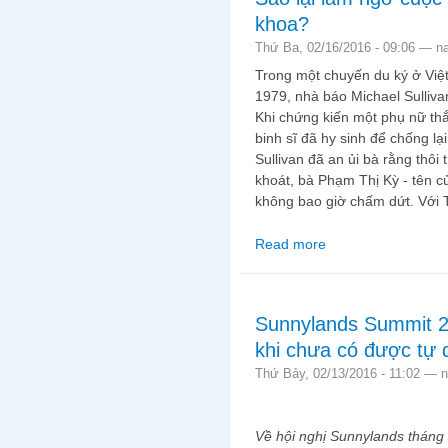
khoa?
Thứ Ba, 02/16/2016 - 09:06 —
n
Trong một chuyến du ký ở Việ
1979, nhà báo Michael Sulliva
Khi chứng kiến một phụ nữ th
binh sĩ đã hy sinh để chống l
Sullivan đã an ủi bà rằng thôi
khoát, bà Phạm Thị Kỳ - tên c
không bao giờ chấm dứt. Với
Read more
about Sao lại làm ngơ
Sunnylands Summit 2
khi chưa có được tự d
Thứ Bảy, 02/13/2016 - 11:02 —
n
Về hội nghị Sunnylands tháng