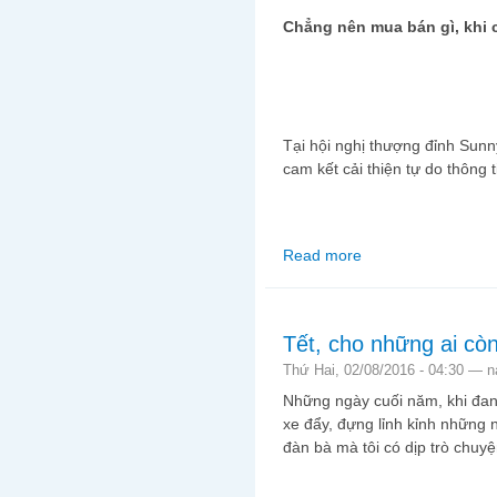
Chẳng nên mua bán gì, khi 
Tại hội nghị thượng đỉnh Sun
cam kết cải thiện tự do thông 
Read more
about Sunnylands Sum
do thông tin
Tết, cho những ai cò
Thứ Hai, 02/08/2016 - 04:30 —
n
Những ngày cuối năm, khi đan
xe đẩy, đựng lỉnh kỉnh những 
đàn bà mà tôi có dịp trò chuyện