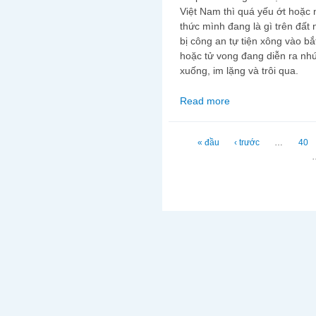
Việt Nam thì quá yếu ớt hoặc
thức mình đang là gì trên đất
bị công an tự tiện xông vào bắt
hoặc tử vong đang diễn ra nh
xuống, im lặng và trôi qua.
Read more
about Trãi thảm cho cử
Trang
« đầu
‹ trước
…
40