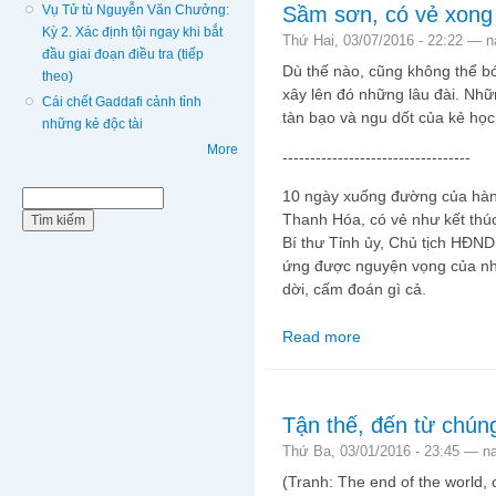
Sầm sơn, có vẻ xong
Vụ Tử tù Nguyễn Văn Chưởng:
Kỳ 2. Xác định tội ngay khi bắt
Thứ Hai, 03/07/2016 - 22:22 —
n
đầu giai đoạn điều tra (tiếp
Dù thế nào, cũng không thể b
theo)
xây lên đó những lâu đài. Nhữ
Cái chết Gaddafi cảnh tỉnh
tàn bạo và ngu dốt của kẻ học
những kẻ độc tài
More
----------------------------------
10 ngày xuống đường của hàn
Biểu mẫu tìm kiếm
Tìm kiếm
Thanh Hóa, có vẻ như kết thúc
Bí thư Tỉnh ủy, Chủ tịch HĐND
ứng được nguyện vọng của nhâ
dời, cấm đoán gì cả.
Read more
about Sầm sơn, có vẻ 
Tận thế, đến từ chún
Thứ Ba, 03/01/2016 - 23:45 —
n
(Tranh: The end of the world, 