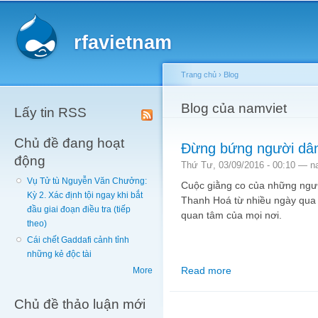
Main menu
Sk
ma
rfavietnam
co
Trang chủ
›
Blog
You are here
Blog của namviet
Lấy tin RSS
Chủ đề đang hoạt
Đừng bứng người dân
động
Thứ Tư, 03/09/2016 - 00:10 —
n
Vụ Tử tù Nguyễn Văn Chưởng:
Cuộc giằng co của những ngư 
Kỳ 2. Xác định tội ngay khi bắt
Thanh Hoá từ nhiều ngày qua đ
đầu giai đoạn điều tra (tiếp
quan tâm của mọi nơi.
theo)
Cái chết Gaddafi cảnh tỉnh
những kẻ độc tài
Read more
about Đừng bứng ngườ
More
Chủ đề thảo luận mới