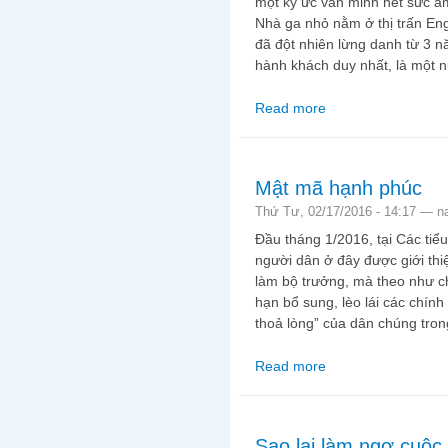
một ký ức văn minh hết sức ấ
Nhà ga nhỏ nằm ở thị trấn En
đã đột nhiên lừng danh từ 3 n
hành khách duy nhất, là một n
Read more
about Huyền thoại và
Mật mã hạnh phúc
Thứ Tư, 02/17/2016 - 14:17 —
n
Đầu tháng 1/2016, tại Các ti
người dân ở đây được giới th
làm bộ trưởng, mà theo như c
hạn bổ sung, lèo lái các chín
thoả lòng” của dân chúng trong
Read more
about Mật mã hạnh p
Sao lại làm ngơ cuộc