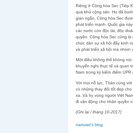
Riêng ở Cộng hòa Sec (Tiệp K
quá khứ cộng sản. Họ đã bước
gian ngắn, Cộng hòa Sec được 
phát triển mạnh. Quốc gia này
các nước còn độc tài, độc đoá
quyền. Cộng hòa Sec cũng là 
chức dân sự xã hội đầy kinh n
và phát triển xã hội mà nhóm 
Một điều không thể không nói
khuyến nghị thực tế và quan t
Nam trong kỳ kiểm điểm UPR
Với mọi nỗ lực, Thảo cùng với
có những thay đổi tốt đẹp ch
xa. Và hy vọng người Việt Na
đi vận động cho nhân quyền n
(Ghi lại / tháng 10-2017)
namviet's blog