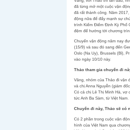
Vâng, với Thảo thì lần đầu, n
đã từng mở một cuộc vận độn
đã rất thành công. Năm 2017,
động nữa để đẩy mạnh sự chú
trình Kiểm Điểm Định Kỳ Phổ 
đệm để hướng tới chương trì
Chuyến vận động năm nay được
(15/9) và sau đó sang đến Ge
Oslo (Na Uy), Brussels (Bỉ), 
vào ngày 10/10 này.
Thảo tham gia chuyến đi n
Vâng, nhóm của Thảo đi vận độ
và chị Anna Nguyễn (giám đốc 
Có cả chị Lê Thị Minh Hà, vợ
tức Anh Ba Sàm, từ Việt Nam.
Chuyến đi này, Thảo sẽ có 
Có 2 phần trong cuộc vận động
hình của Việt Nam qua chương