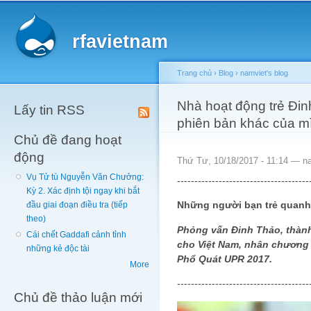
Main menu
Sk
ma
rfavietnam
co
Trang chủ
›
Blog
›
namviet's blog
You are here
Nhà hoạt động trẻ Đin
Lấy tin RSS
phiên bản khác của m
Chủ đề đang hoạt
động
Thứ Tư, 10/18/2017 - 11:14 —
n
Vụ Tử tù Nguyễn Văn Chưởng:
--------------------------------------
Kỳ 2. Xác định tội ngay khi bắt
Những người bạn trẻ quanh t
đầu giai đoạn điều tra (tiếp
theo)
Phỏng vấn Đinh Thảo, thàn
Cái chết Gaddafi cảnh tỉnh
cho Việt Nam, nhân chương 
những kẻ độc tài
Phổ Quát UPR 2017.
More
--------------------------------------
Chủ đề thảo luận mới