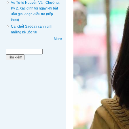
Vụ Tử tù Nguyễn Văn Chưởng:
Kỳ 2. Xác định tội ngay khi bắt
đầu giai đoạn điều tra (tiếp
theo)
Cái chết Gaddafi cảnh tỉnh
những kẻ độc tài
More
Biểu mẫu tìm kiếm
Tìm kiếm