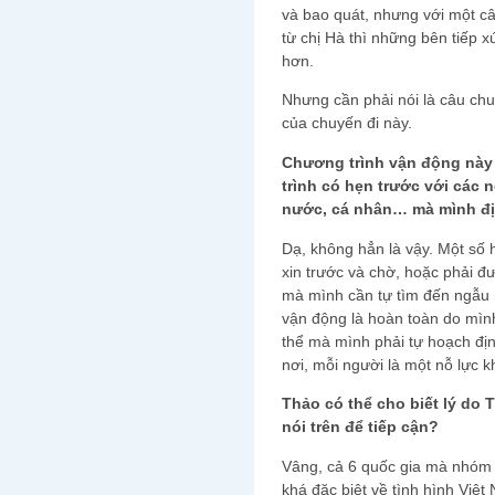
và bao quát, nhưng với một c
từ chị Hà thì những bên tiếp x
hơn.
Nhưng cần phải nói là câu ch
của chuyến đi này.
Chương trình vận động này 
trình có hẹn trước với các 
nước, cá nhân… mà mình đ
Dạ, không hẳn là vậy. Một số h
xin trước và chờ, hoặc phải đ
mà mình cần tự tìm đến ngẫu 
vận động là hoàn toàn do mìn
thể mà mình phải tự hoạch đị
nơi, mỗi người là một nỗ lực 
Thảo có thể cho biết lý do
nói trên để tiếp cận?
Vâng, cả 6 quốc gia mà nhóm
khá đặc biệt về tình hình Việ