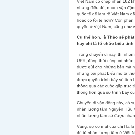
Việt Nam có chấp nhận 182 kh
nhưng điều đó, nhóm vận động
quốc tế để làm rõ Việt Nam đ
hoặc có tồi tệ hơn? Còn phần 
quyền ở Việt Nam, cũng như v
Cụ thể hơn, là Thảo sẽ phát
hay chỉ là tổ chức biểu tìn
Trong chuyến đi này, thì nhóm
UPR, đồng thời cũng có những
được gửi cho những bên mà m
những bài phát biểu mô tả thự
được quyền trình bày về tình 
thông qua các cuộc gặp trực t
thông hơn qua sự trình bày c
Chuyến đi vận động này, có sự
nhân lương tâm Nguyễn Hữu Vi
nhân lương tâm sẽ được nhấ
Vâng, sự có mặt của chị Hà l
đề tù nhân lương tâm ở Việt 