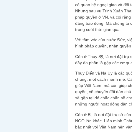
có quan hệ ngoại giao và đối t
Nhưng sau vụ Trịnh Xuân Than
pháp quyền ở VN, và coi rằng
đáng báo động. Mà chúng ta c
trong suốt thời gian qua.
Với tầm vóc của nước Đức, việc
hình pháp quyền, nhân quyền ở
Còn ở Thụy Sỹ, là nơi đặt trụ
đây đa phần là gặp các cơ qu
Thụy Điển và Na Uy là các qu
chung, một cách mạnh mẽ. Cả 
giúp Việt Nam, mà còn giúp ch
quyền, về chuyển đổi dân ch
sẽ gặp tại đó chắc chắn sẽ c
những người hoạt động dân ch
Còn ở Bỉ, là nơi đặt trụ sở c
NGO lớn khác. Liên minh Châu
bậc nhất với Việt Nam nên vận