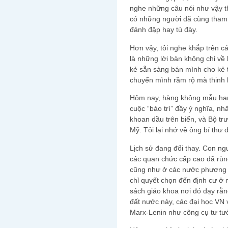
nghe những câu nói như vậy t
có những người đã cùng tham 
đánh đập hay tù đày.
Hơn vậy, tôi nghe khắp trên c
là những lời bàn không chỉ v
kẻ sẵn sàng bán mình cho kẻ 
chuyển mình rầm rộ mà thinh 
Hôm nay, hàng không mẫu hạ
cuộc “bảo trì” đầy ý nghĩa, nh
khoan dầu trên biển, và Bộ t
Mỹ. Tôi lại nhớ về ông bí thư 
Lịch sử đang đổi thay. Con ng
các quan chức cấp cao đã rù
cũng như ở các nước phương T
chỉ quyết chọn đến định cư ở
sách giáo khoa nơi đó dạy rằng
đất nước này, các đại học VN 
Marx-Lenin như công cụ tư tư