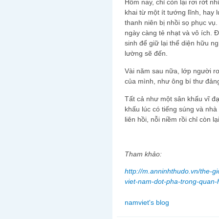
Hôm nay, chỉ còn lại rơi rớt 
khai từ một ít tướng lĩnh, hay
thanh niên bị nhồi sọ phục v
ngày càng tẻ nhạt và vô ích. Đ
sinh để giữ lại thể diện hữu n
lường sẽ đến.
Vài năm sau nữa, lớp người rơ
của mình, như ông bí thư đản
Tất cả như một sân khấu vĩ đạ
khấu lúc có tiếng súng và nhà 
liên hồi, nỗi niềm rồi chỉ còn 
Tham khảo:
http://m.anninhthudo.vn/the-g
viet-nam-dot-pha-trong-quan-
namviet's blog