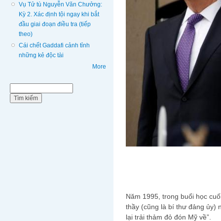
Vụ Tử tù Nguyễn Văn Chưởng:
Kỳ 2. Xác định tội ngay khi bắt
đầu giai đoạn điều tra (tiếp
theo)
Cái chết Gaddafi cảnh tỉnh
những kẻ độc tài
More
Biểu mẫu tìm kiếm
Tìm kiếm
Năm 1995, trong buổi học cuối
thầy (cũng là bí thư đảng ủy) 
lại trải thảm đỏ đón Mỹ về”.