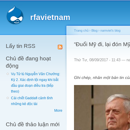
Main menu
Sk
ma
rfavietnam
co
Trang chủ
›
Blog
›
namviet's blog
You are here
“Đuổi Mỹ đi, lại đón M
Lấy tin RSS
Chủ đề đang hoạt
Thứ Tư, 08/09/2017 - 11:43 —
n
động
Vụ Tử tù Nguyễn Văn Chưởng:
Ghi chép, nhân một bản tin c
Kỳ 2. Xác định tội ngay khi bắt
đầu giai đoạn điều tra (tiếp
theo)
Cái chết Gaddafi cảnh tỉnh
những kẻ độc tài
More
Chủ đề thảo luận mới