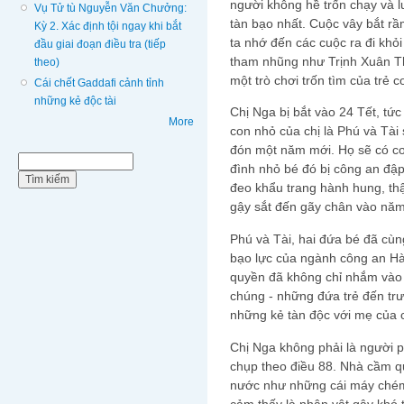
người không hề trốn chạy và l
Vụ Tử tù Nguyễn Văn Chưởng:
tàn bạo nhất. Cuộc vây bắt r
Kỳ 2. Xác định tội ngay khi bắt
ta nhớ đến các cuộc ra đi khỏ
đầu giai đoạn điều tra (tiếp
tham nhũng như Trịnh Xuân Th
theo)
một trò chơi trốn tìm của trẻ c
Cái chết Gaddafi cảnh tỉnh
những kẻ độc tài
Chị Nga bị bắt vào 24 Tết, tức
More
con nhỏ của chị là Phú và Tà
đón một năm mới. Họ sẽ có cơ 
Biểu mẫu tìm kiếm
Tìm kiếm
đình nhỏ bé đó bị công an đậ
đeo khẩu trang hành hung, th
gậy sắt đến gãy chân vào nă
Phú và Tài, hai đứa bé đã cùng
bạo lực của ngành công an Hà
quyền đã không chỉ nhắm vào 
chúng - những đứa trẻ đến tr
những kẻ tàn độc với mẹ của 
Chị Nga không phải là người p
chụp theo điều 88. Nhà cầm q
nước như những cái máy chém
cảm thấy là nhân vật gây khó t