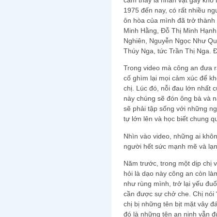
1975 đến nay, có rất nhiều ngư
ôn hòa của mình đã trở thành 
Minh Hằng, Đỗ Thị Minh Hạn
Nghiên, Nguyễn Ngọc Như Quỳ
Thúy Nga, tức Trần Thị Nga. 
Trong video mà công an đưa r
cố ghìm lại mọi cảm xúc để kh
chị. Lúc đó, nỗi đau lớn nhất 
này chúng sẽ đón ông bà và 
sẽ phải tập sống với những n
tự lớn lên và học biết chung qu
Nhìn vào video, những ai không
người hết sức mạnh mẽ và lạn
Năm trước, trong một dịp chị v
hỏi là dạo này công an còn làm 
như rùng mình, trở lại yếu đu
cần được sự chở che. Chị nói 
chị bị những tên bịt mặt vây 
đó là những tên an ninh vẫn đ