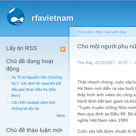
Main menu
Sk
ma
rfavietnam
co
Trang chủ
›
Blog
›
namviet's blog
You are here
Cho một người phụ nữ
Lấy tin RSS
Chủ đề đang hoạt
Thứ Bảy, 01/21/2017 - 12:07 —
động
Vụ Tử tù Nguyễn Văn Chưởng:
Thật nhanh chóng, cuộc vây bắ
Kỳ 2. Xác định tội ngay khi bắt
Hà Nam mới diễn ra vào buổi tr
đầu giai đoạn điều tra (tiếp
thấy hình ảnh video do công a
theo)
hành lệnh bắt tạm giam và khám
Cái chết Gaddafi cảnh tỉnh
“Tuyên truyền chống Nhà nước
những kẻ độc tài
theo quy định tại Điều 88, Bộ
More
nghĩa Việt Nam năm 1999.
Chủ đề thảo luận mới
Cuộc vây bắt được chuẩn bị t