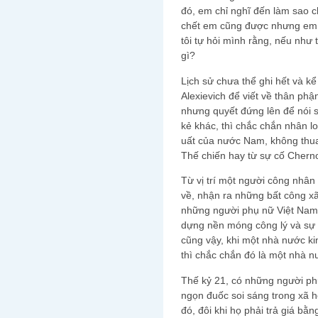
đó, em chỉ nghĩ đến làm sao 
chết em cũng được nhưng em p
tôi tự hỏi mình rằng, nếu như t
gì?
Lịch sử chưa thể ghi hết và k
Alexievich để viết về thân ph
nhưng quyết đứng lên để nói 
kẻ khác, thì chắc chắn nhân l
uất của nước Nam, không thua
Thế chiến hay từ sự cố Cherno
Từ vị trí một người công nhân 
về, nhận ra những bất công x
những người phụ nữ Việt Nam 
dựng nền móng công lý và sự t
cũng vậy, khi một nhà nước kin
thì chắc chắn đó là một nhà nư
Thế kỷ 21, có những người ph
ngọn đuốc soi sáng trong xã h
đó, đôi khi họ phải trả giá bằ