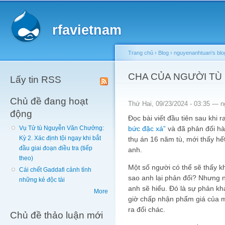
Main menu
Sk
ma
rfavietnam
co
Trang chủ
›
Blog
›
nguyenanhtuan's blo
You are here
CHA CỦA NGƯỜI TÙ
Lấy tin RSS
Chủ đề đang hoạt
Thứ Hai, 09/23/2024 - 03:35 —
n
động
Đọc bài viết đầu tiên sau khi 
bức đặc xá”
và đã phản đối hà
Vụ Tử tù Nguyễn Văn Chưởng:
Kỳ 2. Xác định tội ngay khi bắt
thụ án 16 năm tù, mới thấy h
đầu giai đoạn điều tra (tiếp
anh.
theo)
Một số người có thể sẽ thấy k
Cái chết Gaddafi cảnh tỉnh
sao anh lại phản đối? Nhưng 
những kẻ độc tài
anh sẽ hiểu. Đó là sự phản kh
More
giờ chấp nhận phẩm giá của 
ra đổi chác.
Chủ đề thảo luận mới