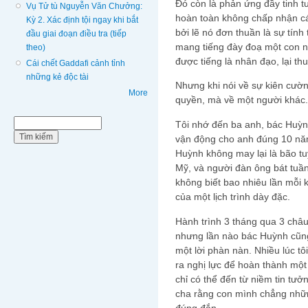
Đó còn là phản ứng đầy tinh 
Vụ Tử tù Nguyễn Văn Chưởng:
hoàn toàn không chấp nhận cá
Kỳ 2. Xác định tội ngay khi bắt
bởi lẽ nó đơn thuần là sự tính
đầu giai đoạn điều tra (tiếp
mang tiếng đày đoạ một con ng
theo)
được tiếng là nhân đạo, lại th
Cái chết Gaddafi cảnh tỉnh
những kẻ độc tài
Nhưng khi nói về sự kiên cườ
More
quyền, mà về một người khác.
Biểu mẫu tìm kiếm
Tìm kiếm
Tôi nhớ đến ba anh, bác Huỳn
vận động cho anh đúng 10 năm 
Huỳnh không may lại là bão t
Mỹ, và người đàn ông bát tuầ
không biết bao nhiêu lần mỗi 
của một lịch trình dày đặc.
Hành trình 3 tháng qua 3 châu 
nhưng lần nào bác Huỳnh cũng
một lời phàn nàn. Nhiều lúc tôi
ra nghị lực để hoàn thành một 
chỉ có thể đến từ niềm tin tưở
cha rằng con mình chẳng nhữn
đúng đắn.