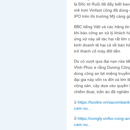
là Đốc tờ Ruồi đã đấy biết b
mẽ hơn Vinfast cũng đã dùng c
IPO trên thị trường Mỹ càng gâ
BBC tiếng Việt và các hãng tin
khi báo công an xử lý khách 
ứng xử này sẽ tác hại rất lớn
kinh doanh tệ hại cả về bán hà
trở thành cổ máy đốt tiền.
Dù có vượt qua đại nạn rửa t
Vĩnh Phúc e rằng Dương Công 
dùng công an bịt miệng truyề
đại gia này vốn ra đời và lớn 
cộng sản, cậy dựa vào quyền 
chiếm đoạt, trấn áo đã nghiệ
1-
https://tuoitre.vn/sacomban
cam-xu...
2-
https://congly.vn/bo-cong-a
cam-xu...