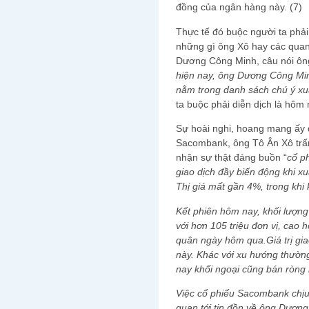
đồng của ngân hàng này. (7)
Thực tế đó buộc người ta phải 
những gì ông Xô hay các quan
Dương Công Minh, câu nói ôn
hiện nay, ông Dương Công Mi
nằm trong danh sách chú ý xu
ta buộc phải diễn dịch là hôm 
Sự hoài nghi, hoang mang ấy 
Sacombank, ông Tô Ân Xô trấn
nhận sự thật đáng buồn “
cổ p
giao dịch đầy biến động khi x
Thị giá mất gần 4%, trong khi k
Kết phiên hôm nay, khối lượng
với hơn 105 triệu đơn vị, cao h
quân ngày hôm qua.Giá trị gia
này. Khác với xu hướng thườn
nay khối ngoại cũng bán ròng
Việc cổ phiếu Sacombank chịu 
quan tới tin đồn về ông Dương