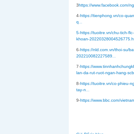
3
https://www.facebook.com/n
4-
https://tienphong.vn/co-qua
q...
5-https://tuoitre.vn/chu-tich-f
khoan-20220328004526775.h
6-
https://nld.com.vn/thoi-su/
202210082227589...
7-
https://www.tinnhanhchungk
lan-da-rut-ruot-ngan-hang-sc
8-
https://tuoitre.vn/co-phieu
tay-n...
9-
https://www.bbc.com/vietn