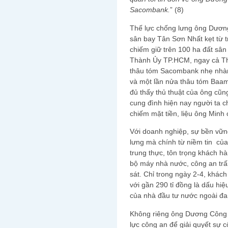
Sacombank.
” (8)
Thế lực chống lưng ông Dương
sân bay Tân Sơn Nhất kẹt từ 
chiếm giữ trên 100 ha đất sâ
Thành Ủy TP.HCM, ngay cả T
thâu tóm Sacombank nhẹ nhàng
và một lần nửa thâu tóm Baam
đủ thấy thủ thuật của ông cũn
cung đình hiện nay người ta c
chiếm mặt tiền, liệu ông Minh 
Với doanh nghiệp, sự bền vữn
lưng mà chính từ niềm tin của
trung thực, tôn trọng khách h
bộ máy nhà nước, công an trấ
sát. Chỉ trong ngày 2-4, khá
với gần 290 tỉ đồng là dấu hiệ
của nhà đầu tư nước ngoài đa
Không riêng ông Dương Công M
lực công an để giải quyết sự 