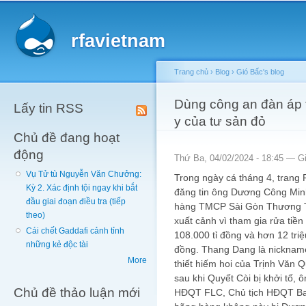
Main menu
Sk
ma
rfavietnam
co
Trang chủ
›
Blog
›
Gió Bấc's blog
You are here
Dùng công an đàn áp 
Lấy tin RSS
y của tư sản đỏ
Chủ đề đang hoạt
động
Thứ Ba, 04/02/2024 - 18:45 —
G
Vụ Tử tù Nguyễn Văn Chưởng:
Trong ngày cá tháng 4, trang
Kỳ 2. Xác định tội ngay khi bắt
đăng tin ông Dương Công Min
đầu giai đoạn điều tra (tiếp
hàng TMCP Sài Gòn Thương T
theo)
xuất cảnh vì tham gia rửa tiề
Cái chết Gaddafi cảnh tỉnh
108.000 tỉ đồng và hơn 12 tri
những kẻ độc tài
đồng. Thang Dang là nickname
More
thiết hiếm hoi của Trịnh Văn 
sau khi Quyết Còi bị khởi tố
Chủ đề thảo luận mới
HĐQT FLC, Chủ tịch HĐQT Bamb