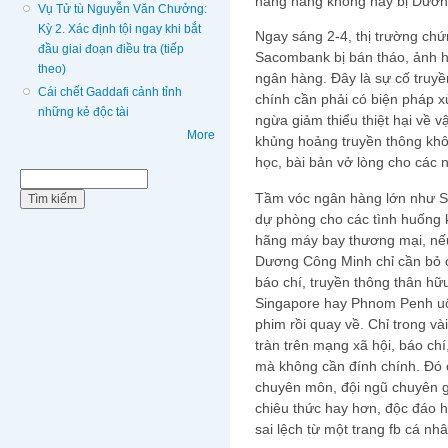
hãng hàng không này bị Dươn
Vụ Tử tù Nguyễn Văn Chưởng:
Kỳ 2. Xác định tội ngay khi bắt
Ngay sáng 2-4, thị trường ch
đầu giai đoạn điều tra (tiếp
Sacombank bị bán tháo, ảnh h
theo)
ngân hàng. Đây là sự cố truyề
Cái chết Gaddafi cảnh tỉnh
chính cần phải có biện pháp x
những kẻ độc tài
ngừa giảm thiểu thiệt hại về v
More
khủng hoảng truyền thông khô
học, bài bản vở lòng cho các 
Biểu mẫu tìm kiếm
Tìm kiếm
Tầm vóc ngân hàng lớn như S
dự phòng cho các tình huống 
hãng máy bay thương mại, nếu
Dương Công Minh chỉ cần bỏ chú
báo chí, truyền thông thân hữu
Singapore hay Phnom Penh uố
phim rồi quay về. Chỉ trong và
tràn trên mạng xã hội, báo chí
mà không cần đính chính. Đó c
chuyên môn, đội ngũ chuyên g
chiêu thức hay hơn, độc đáo h
sai lệch từ một trang fb cá nh