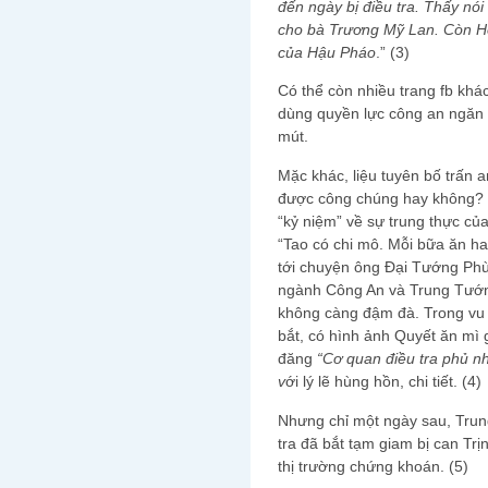
đến ngày bị điều tra. Thấy nói
cho bà Trương Mỹ Lan. Còn Ho
của Hậu Pháo
.” (3)
Có thể còn nhiều trang fb khác
dùng quyền lực công an ngăn c
mút.
Mặc khác, liệu tuyên bố trấn
được công chúng hay không? E
“kỷ niệm” về sự trung thực củ
“Tao có chi mô. Mỗi bữa ăn 
tới chuyện ông Đại Tướng Ph
ngành Công An và Trung Tướn
không càng đậm đà. Trong vu 
bắt, có hình ảnh Quyết ăn mì 
đăng
“Cơ quan điều tra phủ nh
v
ới lý lẽ hùng hồn, chi tiết. (4)
Nhưng chỉ một ngày sau, Trun
tra đã bắt tạm giam bị can Trị
thị trường chứng khoán. (5)