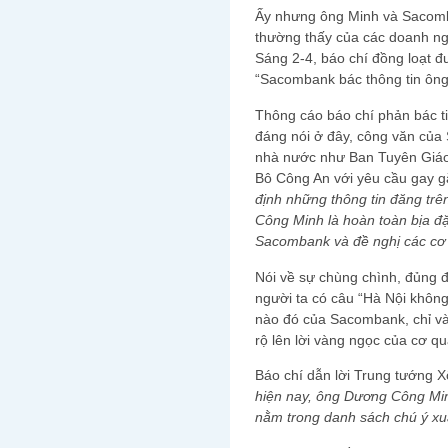
Ấy nhưng ông Minh và Sacomba
thường thấy của các doanh n
Sáng 2-4, báo chí đồng loạt đ
“Sacombank bác thông tin ôn
Thông cáo báo chí phản bác ti
đáng nói ở đây, công văn của
nhà nước như Ban Tuyên Giáo,
Bô Công An với yêu cầu gay g
định những thông tin đăng t
Công Minh là hoàn toàn bịa đặ
Sacombank và đề nghị các cơ 
Nói về sự chùng chình, đủng 
người ta có câu “Hà Nội khôn
nào đó của Sacombank, chỉ vài
rộ lên lời vàng ngọc của cơ q
Báo chí dẫn lời Trung tướng 
hiện nay, ông Dương Công Mi
nằm trong danh sách chú ý x