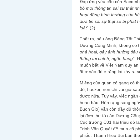
Đáp ứng yêu cầu của Sacomba
bỏ mọi thông tin sai sự thật 
hoạt động bình thường của hệ 
đưa tin sai sự thật sẽ bị phát
luật
” (2)
Thật ra, nếu ông Đặng Tất Thắn
Dương Công Minh, không có tìn
phá hoại, gây ảnh hưởng tiêu
thống tài chính, ngân hàng”
. 
muốn bắt về Việt Nam quy án x
ất ơ nào đó e rằng lại xảy ra 
Miệng của quan có gang có th
đỏ, hacker, nên chỉ vài giờ s
được nửa. Tuy vậy, việc ngăn 
hoàn hảo. Đến rạng sáng ngày
Buon Gio) vẫn còn đầy đủ thô
lại đơn thư tố cáo Dương Côn
Cục trưởng C01 hai triệu đô la
Trịnh Văn Quyết để mua cổ p
phiếu. Thanh Hieu Bui bàn th