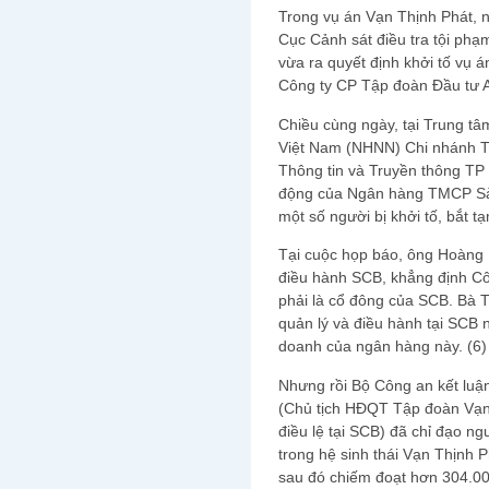
Trong vụ án Vạn Thịnh Phát, n
Cục Cảnh sát điều tra tội phạ
vừa ra quyết định khởi tố vụ á
Công ty CP Tập đoàn Đầu tư An
Chiều cùng ngày, tại Trung 
Việt Nam (NHNN) Chi nhánh T
Thông tin và Truyền thông TP
động của Ngân hàng TMCP Sà
một số người bị khởi tố, bắt t
Tại cuộc họp báo, ông Hoàng
điều hành SCB, khẳng định C
phải là cổ đông của SCB. Bà 
quản lý và điều hành tại SCB
doanh của ngân hàng này. (6)
Nhưng rồi Bộ Công an kết luận
(Chủ tịch HĐQT Tập đoàn Vạn
điều lệ tại SCB) đã chỉ đạo ng
trong hệ sinh thái Vạn Thịnh 
sau đó chiếm đoạt hơn 304.000