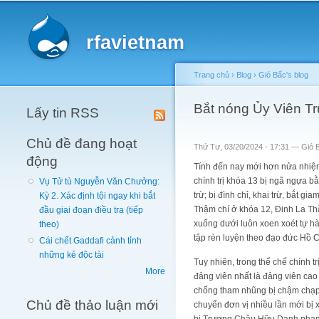
Main menu
rfavietnam
Trang chủ
›
Blog
›
Gió Bấc's blog
You are here
Bắt nóng Ủy Viên T
Lấy tin RSS
Chủ đề đang hoạt
Thứ Tư, 03/20/2024 - 17:31 —
Gió 
động
Tính đến nay mới hơn nửa nhiệm
chính trị khóa 13 bị ngã ngựa bằ
Vụ Tử tù Nguyễn Văn Chưởng:
trừ; bị đình chỉ, khai trừ, bắt 
Kỳ 2. Xác định tội ngay khi bắt
Thậm chí ở khóa 12, Đinh La Thă
đầu giai đoạn điều tra (tiếp
xuống dưới luôn xoen xoét tự h
theo)
tập rèn luyện theo đạo đức Hồ C
Cái chết Gaddafi cảnh tỉnh
những kẻ độc tài
Tuy nhiên, trong thể chế chính t
More
đảng viên nhất là đảng viên cao 
chống tham nhũng bị chậm chạp,
Chủ đề thảo luận mới
chuyển đơn vị nhiều lần mới bị 