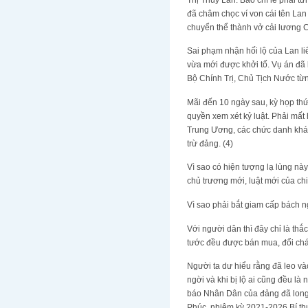
đã châm chọc ví von cái tên La
chuyển thể thành vở cải lương C
Sai phạm nhận hối lộ của Lan l
vừa mới được khởi tố. Vụ án đã
Bộ Chính Trị, Chủ Tịch Nước từ
Mãi đến 10 ngày sau, kỳ họp th
quyền xem xét kỷ luật. Phải mấ
Trung Ương, các chức danh khác
trừ đảng. (4)
Vì sao có hiện tượng lạ lùng n
chủ trương mới, luật mới của ch
Vì sao phải bắt giam cấp bách
Với người dân thì đây chỉ là thắ
tước đều được bán mua, đổi chá
Người ta dư hiểu rằng đã leo và
ngời và khi bị lộ ai cũng đều là
báo Nhân Dân của đảng đã long t
Phúc, nhiệm kỳ 2021-2026 Bí thư