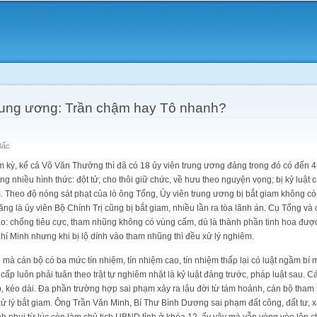
Skip to
main
content
rung ương: Trần chậm hay Tô nhanh?
Bấc
 kỳ, kể cả Võ Văn Thưởng thì đã có 18 ủy viên trung ương đảng trong đó có đến 4
ng nhiều hình thức: đột tử; cho thôi giữ chức, về hưu theo nguyện vọng; bị kỷ luật 
giam. Theo độ nóng sát phạt của lò ông Tổng, Ủy viên trung ương bị bắt giam không cò
ng là ủy viên Bộ Chính Trị cũng bị bắt giam, nhiều lần ra tòa lãnh án. Cụ Tổng và 
ào: chống tiêu cực, tham nhũng không có vùng cấm, dù là thành phần tinh hoa đượ
hí Minh nhưng khi bị lộ dính vào tham nhũng thì đều xử lý nghiêm.
rị mà cán bộ có ba mức tín nhiệm, tín nhiệm cao, tín nhiệm thấp lại có luật ngầm bí 
cấp luôn phải tuân theo trật tự nghiêm nhặt là kỷ luật đảng trước, pháp luật sau. C
 kéo dài. Đa phần trường hợp sai phạm xảy ra lâu đời từ tám hoánh, cán bộ tha
xử lý bắt giam. Ông Trần Văn Minh, Bí Thư Bình Dương sai phạm đất công, đất tư,