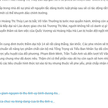
p trong nhà đỏ sự phá vỡ nguyên tắc đảng trước luật pháp sau sẽ có tác động rất
mới có thể khuynh đảo chính trường.
hi Hoàng Thị Thúy Lan bị bắt, Võ Văn Thưởng bị tước mọi quyền hành, không còn x
 là tiếp đại sứ Lào được giao cho bà Trương Thị Mai, người không hề có danh vị gì
 Chuyến thăm và làm việc của Quốc Vương và Hoàng Hậu Hà Lan bị hoãn đột ngột n
ến cung đình trước thềm đại hội 14 sẽ rất căng thẳng, tàn khốc. Các phe nhóm sẽ t
u chuẩn về năng lực phẩm chất cán bộ mà Tổng Trọng và Tiểu Ban Nhân Sự đã công
ược yếu huyệt của đối phương. Phạm Bình Minh, Trần Tuấn Anh và đến lượt Võ Vă
hung chung như đã được nêu. Thậm chí có thể phần nào đó họ còn sạch sẽ hơn n
 đủ các tiêu chuẩn hình thức lọt vào tứ trụ nhưng thuộc về phe yếu, phải chấp nhậ
m-giam-nguyen-bi-thu-tinh-uy-binh-duong-tra...
t-ca-chuc-vu-trong-dang-cua-bi-thu-tinh-u...