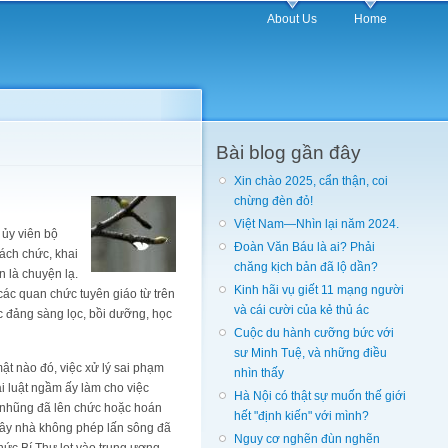
About Us
Home
Bài blog gần đây
Xin chào 2025, cẩn thận, coi
chừng đèn đỏ!
Việt Nam—Nhìn lại năm 2024.
 ủy viên bộ
Đoàn Văn Báu là ai? Phải
cách chức, khai
chăng kịch bản đã lộ dần?
n là chuyện lạ.
Kinh hãi vụ giết 11 mạng người
các quan chức tuyên giáo từ trên
và cái cười của kẻ thủ ác
c đảng sàng lọc, bồi dưỡng, học
Cuộc du hành cưỡng bức với
sư Minh Tuệ, và những điều
mật nào đó, việc xử lý sai phạm
nhìn thấy
ái luật ngầm ấy làm cho việc
Hà Nội có thật sự muốn thế giới
m nhũng đã lên chức hoặc hoán
hết "định kiến" với mình?
 xây nhà không phép lấn sông đã
Nguy cơ nghẽn đùn nghẽn