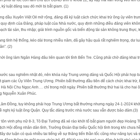
phui từ lúc còn làm chủ tịch UBND tỉnh ở khóa 12, ấy vậy mà vẫn vòng vèo lên ch
, kỷ luật đảng sau đó mới bị bắt giam. (1)
xăng dầu Xuyên Việt Oil mở rộng, đảng đã kỷ luật cách chức khai trừ ông ủy viên t
g quy định của Đảng, pháp luật của Nhà nước, quy định những điều đảng viên khô
ạch tài sản, thu nhập; giải trình nguồn gốc và biến động tài sản không trung thực,
g tính hệ thống, kéo dài trong nhiều năm, đã gây hậu quả rất nghiêm trọng, dư l
ân”. (2)
thời ông làm Ngân Hàng đâu liên quan tới tỉnh Bến Tre. Cũng phải chờ đảng khai 
hà nước sau nghiêm nhặt đó, nên khóa này Trung ương đảng và Quốc Hội phải họp 
 giam các Ủy Viên Trung Ương. Phiên bất thường đầu tiên để cách chức khai trừ, 
Hà Nội Chu Ngọc Anh…. chỉ trong một ngày. Phiên bất thường thứ hai là cho hai
ông Nguyễn Xuân Phúc.
âm Đồng, tuy không phải họp Trung Ương bất thường nhưng ngày 24-1-2024 khởi 
ề nghị kỷ luật ông Quận. Quy tắc đảng trước nhà nước sau vẫn được bảo đảm.(3)
 tôn vinh phụ nữ 8-3, Tô Đại Tướng đã xé rào khởi tố bắt giam người đẹp Hoàng T
tịch Hội đồng nhân dân tỉnh, Trưởng Đoàn Đại biểu Quốc hội tỉnh trong khi chưa h
ây dư luận có quá nhiều tai tiếng về sự thăng tiến thần tốc cũng như năng lực và 
ừng đăng thông tin một quan chức trẻ đã đột tử sau khi ngủ qua đêm ở biệt phủ của 