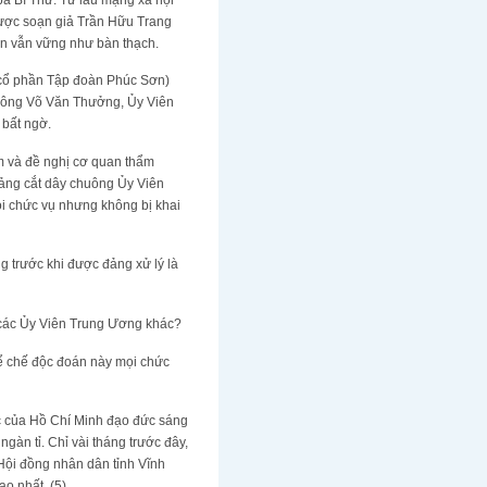
được soạn giả Trần Hữu Trang
an vẫn vững như bàn thạch.
 cổ phần Tập đoàn Phúc Sơn)
à ông Võ Văn Thưởng, Ủy Viên
 bất ngờ.
m và đề nghị cơ quan thẩm
đảng cắt dây chuông Ủy Viên
i chức vụ nhưng không bị khai
 trước khi được đảng xử lý là
 các Ủy Viên Trung Ương khác?
thể chế độc đoán này mọi chức
sắc của Hồ Chí Minh đạo đức sáng
gàn tỉ. Chỉ vài tháng trước đây,
 Hội đồng nhân dân tỉnh Vĩnh
o nhất. (5)