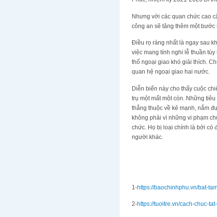
Nhưng với các quan chức cao cấ
công an sẽ tăng thêm một bước 
Điều rọ ràng nhất là ngay sau k
việc mang tính nghi lễ thuần túy
thố ngoại giao khó giải thích.
quan hệ ngoại giao hai nước.
Diễn biến này cho thấy cuộc chi
trụ một mất một còn. Những tiê
thắng thuộc về kẻ mạnh, nắm đ
không phải vì những vi phạm c
chức. Họ bị loại chính là bởi có
người khác.
1-
https://baochinhphu.vn/bat-ta
2-
https://tuoitre.vn/cach-chuc-ta