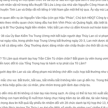
n với nhân vật nữ trong tiểu thuyết Tắt Lửa Lòng của nhà văn Nguyễn Công Hoan 
huyện Tình Lan và Điệp rất nổi tiếng ở Việt Nam gần một thế kỷ qua. Ây vậy mà L
iên quan đến vụ án Nguyễn Văn Hậu (còn gọi Hậu “Pháo”, Chủ tịch HĐQT Công ty
 kéo theo nhiều quan chức hàng đầu hai tỉnh Vĩnh Phúc và Quảng Ngãi, đặc biệt l
ng là Bí Thư Quảng Ngãi tiền nhiệm. Việc bắt Lan như cú đấm Knock out hoàn toàn
ứ 38 của Ủy Ban Kiểm Tra Trung Ương mới kết luận người đẹp Thùy Lan có vi phạ
t hai ngày nữa, trong phiên họp Trung Ương bất thường ngày 20-3, Lan mới được 
 kể cả đảng viên. Ông Thưởng được đảng nhân văn chấp thuận cho thôi tất cả mọ
ày? Tô Lâm quá nhanh tay hay Trần Cẩm Tú chậm chân? Bắt giam ủy viên trung ương
iến lược đốt lò của Tổng Trọng hay là hành vị tự phát của Tô Lâm?
 người đẹp tên Lan và các đồng phạm mà không chờ đến cuộc họp bất thường như
c mắc cho vui. Bắt trước, bắt sau, bắt nhiều bắt ít không liên can gì đến họ. Trong 
c thỏa hiệp giữa các cá nhân, phe nhóm trong giới lãnh đạo chóp bu.
o đến nhà đỏ thì không có bàn tay nào trong sạch. Ai cũng có thể là học trò xuất 
 những con hạm khổng lồ nuốt trọn hàng chục hàng trăm dự án đất đai, tài sản hàng n
rọng đưa tin Kết quả lấy phiếu tín nhiệm đối với 28 chức danh tại Kỳ họp thứ 13,
 Vĩnh Phúc Hoàng Thị Thúy Lan đạt gần 98% số phiếu tín nhiệm cao” chiếm tỉ lệ ca