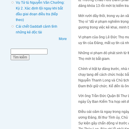
bị Trương Châu Hữu Danh phanh 
Vụ Tử tù Nguyễn Văn Chưởng:
đảng khóa 13 rồi mới bị kiểm tra
Kỳ 2. Xác định tội ngay khi bắt
đầu giai đoạn điều tra (tiếp
Mới rười đây thôi, trong vụ án 
theo)
Thọ vì “đã vi phạm nghiêm trọn
Cái chết Gaddafi cảnh tỉnh
gương trong việc kê khai, minh b
những kẻ độc tài
Vi phạm của ông Lê Đức Thọ man
More
uy tín của Đảng, mất uy tín cá nh
Biểu mẫu tìm kiếm
Tìm kiếm
Những vi phạm đó phát sinh từ 
Thọ mới bị bắt giam.
Chính vì trật tự đảng trước, n
chạy tang để cách chức hoặc bắt
Nguyễn Thanh Long và Chủ tịch 
Đam thôi giữ chức. Kế đến là 
Với ông Trần Đức Quận Bí Thư L
ngày Ủy Ban Kiểm Tra họp xét đ
Điều oái oăm là ngay trong ngày
ương Đảng, Bí thư Tỉnh ủy, Chủ 
Sự kiện gây chấn động vì trước đ
Thị Thúy Lan. Báo chí lề phải t