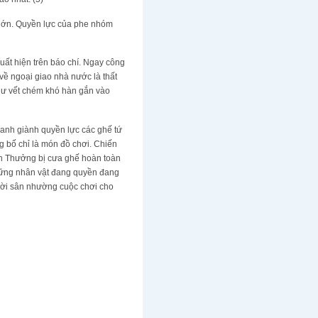
 lớn. Quyền lực của phe nhóm
uất hiện trên báo chí. Ngay công
 về ngoại giao nhà nước là thất
hư vết chém khó hàn gắn vào
ranh giành quyền lực các ghế tứ
 bố chỉ là món đồ chơi. Chiến
n Thưởng bị cưa ghế hoàn toàn
hững nhân vật đang quyền đang
n rời sân nhường cuộc chơi cho