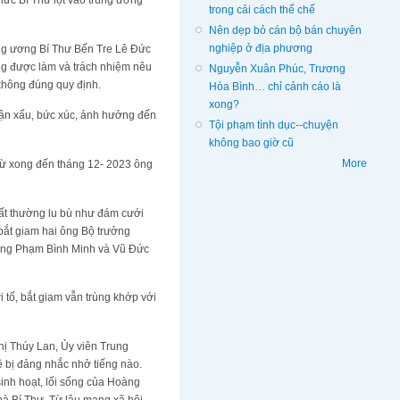
ức Bí Thư lọt vào trung ương
trong cải cách thể chế
Nên dẹp bỏ cán bộ bán chuyên
nghiệp ở địa phương
rung ương Bí Thư Bến Tre Lê Đức
ng được làm và trách nhiệm nêu
Nguyễn Xuân Phúc, Trương
 không đúng quy định.
Hòa Bình… chỉ cảnh cáo là
xong?
uận xấu, bức xúc, ảnh hưởng đến
Tội phạm tình dục--chuyện
không bao giờ cũ
More
trừ xong đến tháng 12- 2023 ông
bất thường lu bù như đám cưới
bắt giam hai ông Bộ trưởng
 ông Phạm Bình Minh và Vũ Đức
tố, bắt giam vẫn trùng khớp với
hị Thúy Lan, Ủy viên Trung
ề bị đảng nhắc nhở tiếng nào.
sinh hoạt, lối sống của Hoàng
bà Bí Thư. Từ lâu mạng xã hội