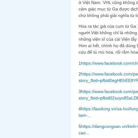
ở Việt Nam. VHL cũng không đ
cảm giác mục từ Ga được dịch 
chứ không phải giải nghĩa từ t
Hóa ra tác giả của cụm từ Ga 
người Việt không chỉ là những
những viện sĩ của cái Viện lẫy
Hơn ai hết, chính họ đã dùng
cứu để tù mù hóa, rối rắm hóa 
1
https://www.facebook.com/c
2
https://www.facebook.com/pe
story_fbid=pfbid0egHEhEE8Y
3
https://www.facebook.com/pe
story_fbid=pfbid02xuyo85aLD
4
https://laodong.vn/xa-hoi/lun
tam-...
5
https://dangcongsan.vn/kinh-
cao...