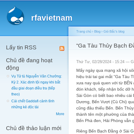
Main menu
Sk
ma
rfavietnam
co
Trang chủ
›
Blog
›
Gió Bấc's blog
You are here
“Ga Tàu Thủy Bạch Đằn
Lấy tin RSS
Chủ đề đang hoạt
Thứ Tư, 02/28/2024 - 15:24 —
G
động
Mấy ngày qua mạng xã hội sôi
hiệu trái tai gai mắt “Ga Tàu
Vụ Tử tù Nguyễn Văn Chưởng:
Kỳ 2. Xác định tội ngay khi bắt
xưa nay quá quen với từ BẾN 
đầu giai đoạn điều tra (tiếp
đón khách, tiếp nhận bốc dỡ 
theo)
Sài Gòn có biết bao nhiêu c
Cái chết Gaddafi cảnh tỉnh
Dương, Bến Vượt (Củ Chi) qu
những kẻ độc tài
cũng đâu thiếu Bến. Bến Thủy 
thành tên một phường của thà
More
Bến Phà đen, Hải Phòng vẫn g
Chủ đề thảo luận mới
Riêng Bến Bạch Đằng ở Sài Gò