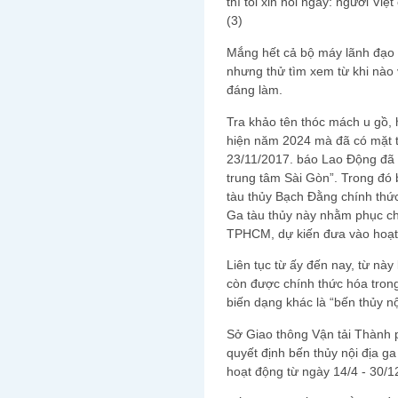
thì tôi xin nói ngay: người Việ
(3)
Mắng hết cả bộ máy lãnh đạo 
nhưng thử tìm xem từ khi nào v
đáng làm.
Tra khảo tên thóc mách u gồ, 
hiện năm 2024 mà đã có mặt t
23/11/2017. báo Lao Động đã c
trung tâm Sài Gòn”. Trong đó 
tàu thủy Bạch Đằng chính thứ
Ga tàu thủy này nhằm phục ch
TPHCM, dự kiến đưa vào hoạt 
Liên tục từ ấy đến nay, từ nà
còn được chính thức hóa tron
biến dạng khác là “bến thủy n
Sở Giao thông Vận tải Thành
quyết định bến thủy nội địa g
hoạt động từ ngày 14/4 - 30/1