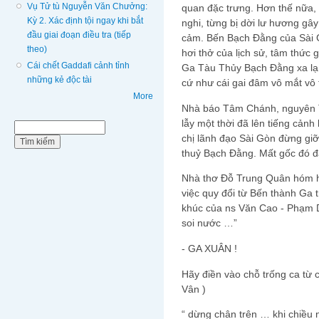
Vụ Tử tù Nguyễn Văn Chưởng:
quan đặc trưng. Hơn thế nữa,
Kỳ 2. Xác định tội ngay khi bắt
nghi, từng bị dời lư hương g
đầu giai đoạn điều tra (tiếp
cảm. Bến Bạch Đằng của Sài 
theo)
hơi thở của lịch sử, tâm thức 
Cái chết Gaddafi cảnh tỉnh
Ga Tàu Thủy Bạch Đằng xa lạ 
những kẻ độc tài
cứ như cái gai đâm vô mắt vô 
More
Nhà báo Tâm Chánh, nguyên T
lẫy một thời đã lên tiếng cảnh
Biểu mẫu tìm kiếm
Tìm kiếm
chị lãnh đạo Sài Gòn đừng giỡ
thuỷ Bạch Đằng. Mất gốc đó đa
Nhà thơ Đỗ Trung Quân hóm hỉn
việc quy đổi từ Bến thành Ga t
khúc của ns Văn Cao - Phạm D
soi nước …”
- GA XUÂN !
Hãy điền vào chỗ trống ca từ c
Vân )
“ dừng chân trên … khi chiều