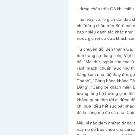
- dừng chân trên GA khi chiều
Thật vậy, với lo gích đó, đâu
chỉ “dừng chân trên Bến” mà 
bao nhiêu danh tác khác như 
nước gió rét đò đưa khách s
Từ chuyện đổi Bến thành Ga, 
tình trạng sự dụng tiếng Việt t
đề: “Mọi thứ, nghĩa của các từ
rành mạch, chuẩn mực như thế
hàng xóm nhà tôi) thay đổi, g
Thành”, “Cảng hàng không Tân
Đằng”, “Cảng xe khách miền Đ
tướng, ông bộ trưởng giao thô
không quan tâm tới ai đứng đầu
chí nữa, đều hết sức bát nháo
đó là tiếng mẹ đẻ của họ. Chín
Nếu vị nào đem những từ nói tr
này nọ để bào chữa cho cái sai