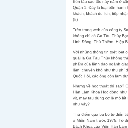
Bến tàu cao tốc này nằm ở cầ
Quận 1. Đây là loại bến hành
khách, khách du lịch; tiếp n
(5)
Trên trang web của công ty Sa
không chỉ có Ga Tàu Thủy Bạ
Linh Đông, Thủ Thiêm, Hiệp B
Với những thông tin toét loẹt 
quái lạ Ga Tàu Thủy không thể 
phẩm của lãnh đạo ngành giao 
lắm, chuyện khó như thu phí 
Quốc Hội, các ông còn làm đượ
Nhưng về học thuật thì sao? C
Hàn Lâm Khoa Học đông như vị
vịt, máy tàu dùng cơ lê mỏ lế
như vậy?
Thử điểm qua ba bộ từ điển ti
ở Miền Nam trước 1975, Từ đ
Bách Khoa của Viện Hàn Lâm 