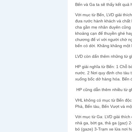
Bến và Ga ta sẽ thấy kết quả 
Với mục từ Bến, LVD giải thíc
đưa rước hành khách và chất
cha gần mẹ nhân duyên cũng 
khoảng cạn để thuyền ghé hay
chương để ví với người chờ ng
bến có dời. Khăng khăng một 
LVD còn dẩn thêm những từ g
HP giải nghĩa từ Bến: 1 Chỗ b
nước. 2 Nơi quy định cho tàu 
xuống bốc dở hàng hóa. Bến đ
HP cũng dẫn thêm nhiều từ gh
VHL không có mục từ Bến độc 
Phà, Bến tàu, Bến Vượt và mộ
Với mục từ Ga: LVD giải thích
nhả ga, bờt ga, thả ga (gaz) 
bó (gaze) 3-Trạm xe lửa nơi h