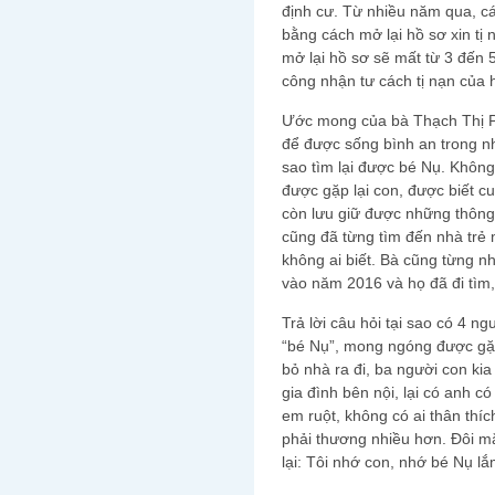
định cư. Từ nhiều năm qua, c
bằng cách mở lại hồ sơ xin tị
mở lại hồ sơ sẽ mất từ 3 đế
công nhận tư cách tị nạn của 
Ước mong của bà Thạch Thị Ph
để được sống bình an trong n
sao tìm lại được bé Nụ. Không 
được gặp lại con, được biết c
còn lưu giữ được những thông t
cũng đã từng tìm đến nhà trẻ
không ai biết. Bà cũng từng 
vào năm 2016 và họ đã đi tìm,
Trả lời câu hỏi tại sao có 4 
“bé Nụ”, mong ngóng được gặp l
bỏ nhà ra đi, ba người con ki
gia đình bên nội, lại có anh 
em ruột, không có ai thân thíc
phải thương nhiều hơn. Đôi mắ
lại: Tôi nhớ con, nhớ bé Nụ lắ