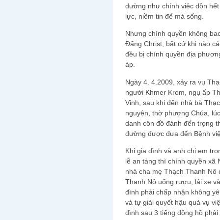
dường như chính việc dồn hết 
lực, niềm tin để mà sống.
Nhưng chính quyền không bao
Đấng Christ, bất cứ khi nào c
đều bị chính quyền địa phươn
áp.
Ngày 4. 4.2009, xảy ra vụ Thạ
người Khmer Krom, ngụ ấp Tha
Vinh, sau khi đến nhà bà Thạ
nguyện, thờ phượng Chúa, lúc 
danh côn đồ đánh đến trọng th
đường được đưa đến Bệnh việ
Khi gia đình và anh chị em tr
lễ an táng thì chính quyền xã
nhà cha mẹ Thạch Thanh Nô dọ
Thanh Nô uống rượu, lái xe và 
đình phải chấp nhận không yê
và tự giải quyết hậu quả vụ vi
đình sau 3 tiếng đồng hồ phải