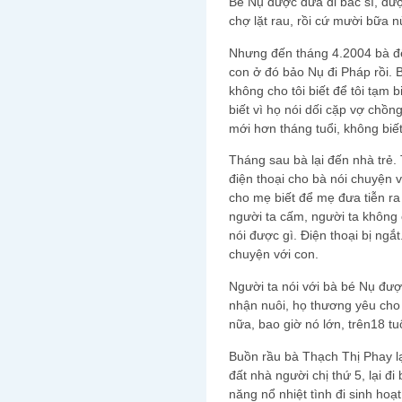
Bé Nụ được đưa đi bác sĩ, đư
chợ lặt rau, rồi cứ mười bữa n
Nhưng đến tháng 4.2004 bà đế
con ở đó bảo Nụ đi Pháp rồi. 
không cho tôi biết để tôi tạm b
biết vì họ nói dối cặp vợ chồn
mới hơn tháng tuổi, không biết
Tháng sau bà lại đến nhà trẻ.
điện thoại cho bà nói chuyện 
cho mẹ biết để mẹ đưa tiễn ra 
người ta cấm, người ta không 
nói được gì. Điện thoại bị ngắ
chuyện với con.
Người ta nói với bà bé Nụ đư
nhận nuôi, họ thương yêu cho
nữa, bao giờ nó lớn, trên18 tu
Buồn rầu bà Thạch Thị Phay lại
đất nhà người chị thứ 5, lại 
năng nổ nhiệt tình đi sinh hoạ