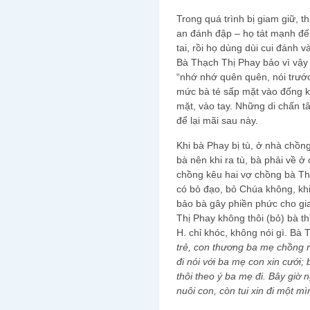
Trong quá trình bị giam giữ, 
an đánh đập – họ tát mạnh đến
tai, rồi họ dùng dùi cui đánh 
Bà Thạch Thị Phay bảo vì vậy
“nhớ nhớ quên quên, nói trướ
mức bà té sấp mặt vào đống k
mặt, vào tay. Những di chấn tâ
để lại mãi sau này.
Khi bà Phay bị tù, ở nhà chồn
bà nên khi ra tù, bà phải về 
chồng kêu hai vợ chồng bà Thạ
có bỏ đạo, bỏ Chúa không, kh
bảo bà gây phiền phức cho gi
Thị Phay không thôi (bỏ) bà t
H. chỉ khóc, không nói gì. Bà 
trẻ, con thương ba mẹ chồng 
đi nói với ba mẹ con xin cưới;
thôi theo ý ba mẹ đi. Bây giờ n
nuôi con, còn tui xin đi một mìn