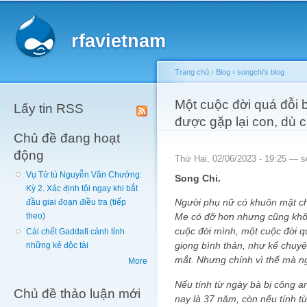
Main menu
Sk
ma
rfavietnam
co
Trang chủ
›
Blog
›
songchi's blog
You are here
Một cuộc đời quá đỗi 
Lấy tin RSS
được gặp lại con, dù 
Chủ đề đang hoạt
động
Thứ Hai, 02/06/2023 - 19:25 —
s
Vụ Tử tù Nguyễn Văn Chưởng:
Song Chi.
Kỳ 2. Xác định tội ngay khi bắt
Người phụ nữ có khuôn mặt chấ
đầu giai đoạn điều tra (tiếp
Me có đỡ hơn nhưng cũng khôn
theo)
cuộc đời mình, một cuộc đời q
Cái chết Gaddafi cảnh tỉnh
giọng bình thản, như kể chuyệ
những kẻ độc tài
mắt. Nhưng chính vì thế mà n
More
Nếu tính từ ngày bà bị công a
Chủ đề thảo luận mới
nay là 37 năm, còn nếu tính 