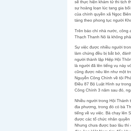
sẽ thực hiện khám tử thi tịch t
sự hoảng loạn lúc tang gia bối
của chính quyền xã Ngọc Biên
táng theo phong tục người K
Trên báo chí nhà nước, công 
Thạch Thanh Nô là không phải 
Sự việc được nhiều người tro
làm chứng đều bị bắt bớ, đá
người thành lập Hiệp Hội Th
là người đã lên tiếng vụ này v
cũng được nêu lên như một tr
Nguyễn Công Chính về tội Phá 
Điều 87 Bộ Luật Hình sự tron
Công Chính 3 năm sau đó, ngà
Nhiều người trong Hội Thánh t
địa phương, trong đó có bà Th
tiếng về vụ việc. Bà chạy lê
được các tổ chức nhân quyền s
Nhưng chưa được bao lâu thì c