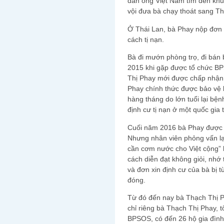
đàn ông Việt Nam tìm đến khu
vội đưa bà chạy thoát sang Th
Ở Thái Lan, bà Phay nộp đơn 
cách tị nạn.
Bà đi mướn phòng trọ, đi bán 
2015 khi gặp được tổ chức BP
Thị Phay mới được chấp nhận l
Phay chính thức được bảo vệ b
hàng tháng do lớn tuổi lại bện
định cư tị nạn ở một quốc gia 
Cuối năm 2016 bà Phay được 
Nhưng nhân viên phỏng vấn lại
cần cơm nước cho Việt cộng” h
cách diễn đạt không giỏi, nhớ
và đơn xin định cư của bà bị 
đóng.
Từ đó đến nay bà Thạch Thị P
chỉ riêng bà Thạch Thị Phay, 
BPSOS, có đến 26 hộ gia đình 