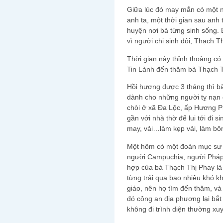
Giữa lúc đó may mắn có một n
anh ta, một thời gian sau anh t
huyện nơi bà từng sinh sống. 
vì người chị sinh đôi, Thạch 
Thời gian này thỉnh thoảng c
Tin Lành đến thăm bà Thạch Th
Hồi hương được 3 tháng thì b
dành cho những người tỵ nạn đ
chòi ở xã Đa Lộc, ấp Hương P
gần với nhà thờ để lui tới đi
may, vải…làm kẹp vải, làm bô
Một hôm có một đoàn mục sư 
người Campuchia, người Pháp…
hợp của bà Thạch Thị Phay là
từng trải qua bao nhiêu khó kh
giáo, nên họ tìm đến thăm, và
đó công an địa phương lại bắt
không đi trình diện thường xuy