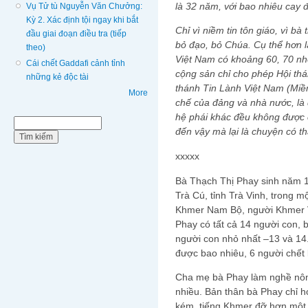
là 32 năm, với bao nhiêu cay 
Vụ Tử tù Nguyễn Văn Chưởng:
Kỳ 2. Xác định tội ngay khi bắt
Chỉ vì niềm tin tôn giáo, vì b
đầu giai đoạn điều tra (tiếp
bỏ đạo, bỏ Chúa. Cụ thể hơn l
theo)
Việt Nam có khoảng 60, 70 n
Cái chết Gaddafi cảnh tỉnh
cộng sản chỉ cho phép Hội thá
những kẻ độc tài
thánh Tin Lành Việt Nam (Miề
More
chế của đảng và nhà nước, là 
hệ phái khác đều không được c
Biểu mẫu tìm kiếm
Tìm kiếm
đến vậy mà lại là chuyện có t
xxxxx
Bà Thạch Thị Phay sinh năm 1
Trà Cú, tỉnh Trà Vinh, trong 
Khmer Nam Bộ, người Khmer V
Phay có tất cả 14 người con, b
người con nhỏ nhất –13 và 14.
được bao nhiêu, 6 người chết 
Cha mẹ bà Phay làm nghề nôn
nhiều. Bản thân bà Phay chỉ họ
kém, tiếng Khmer đỡ hơn một