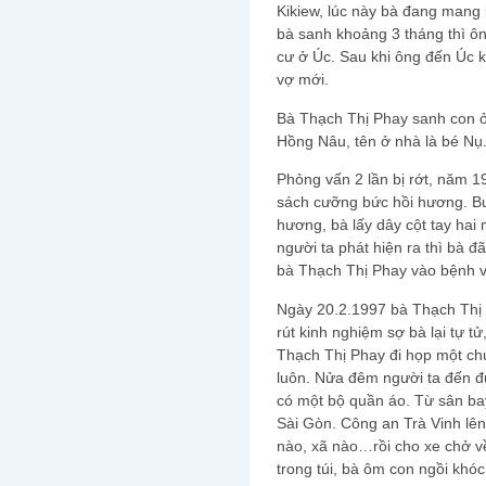
Kikiew, lúc này bà đang mang
bà sanh khoảng 3 tháng thì ô
cư ở Úc. Sau khi ông đến Úc k
vợ mới.
Bà Thạch Thị Phay sanh con ở 
Hồng Nâu, tên ở nhà là bé Nụ
Phỏng vấn 2 lần bị rớt, năm 1
sách cưỡng bức hồi hương. Buồ
hương, bà lấy dây cột tay hai 
người ta phát hiện ra thì bà đ
bà Thạch Thị Phay vào bệnh v
Ngày 20.2.1997 bà Thạch Thị 
rút kinh nghiệm sợ bà lại tự tử
Thạch Thị Phay đi họp một chút
luôn. Nửa đêm người ta đến đ
có một bộ quần áo. Từ sân ba
Sài Gòn. Công an Trà Vinh lên
nào, xã nào…rồi cho xe chở v
trong túi, bà ôm con ngồi khóc