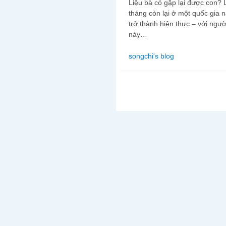
Liệu bà có gặp lại được con?
tháng còn lại ở một quốc gia 
trở thành hiện thực – với ngư
này…
songchi's blog