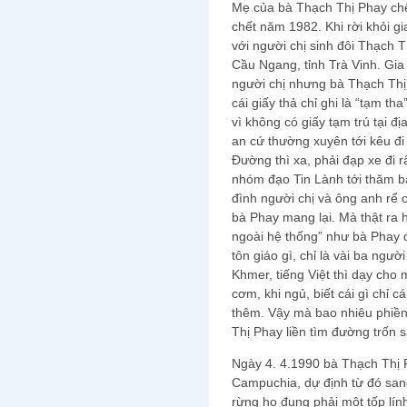
Mẹ của bà Thạch Thị Phay chết
chết năm 1982. Khi rời khỏi g
với người chị sinh đôi Thạch 
Cầu Ngang, tỉnh Trà Vinh. Gia
người chị nhưng bà Thạch Thị
cái giấy thả chỉ ghi là “tạm tha
vì không có giấy tạm trú tại đ
an cứ thường xuyên tới kêu đi 
Đường thì xa, phải đạp xe đi r
nhóm đạo Tin Lành tới thăm bà
đình người chị và ông anh rể 
bà Phay mang lại. Mà thật ra
ngoài hệ thống” như bà Phay 
tôn giáo gì, chỉ là vài ba ngườ
Khmer, tiếng Việt thì dạy cho
cơm, khi ngủ, biết cái gì chỉ 
thêm. Vậy mà bao nhiêu phiề
Thị Phay liền tìm đường trốn
Ngày 4. 4.1990 bà Thạch Thị
Campuchia, dự định từ đó san
rừng họ đụng phải một tốp lín