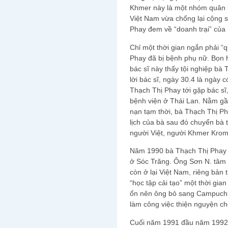
Khmer này là một nhóm quân l
Việt Nam vừa chống lại cộng 
Phay đem về “doanh trại” của
Chỉ một thời gian ngắn phải “q
Phay đã bị bệnh phụ nữ. Bọn 
bác sĩ này thấy tội nghiệp bà
lời bác sĩ, ngày 30.4 là ngày c
Thạch Thị Phay tới gặp bác sĩ,
bệnh viện ở Thái Lan. Nằm gần
nạn tạm thời, bà Thạch Thị Phay 
lịch của bà sau đó chuyển bà 
người Việt, người Khmer Kro
Năm 1990 bà Thạch Thị Phay 
ở Sóc Trăng. Ông Sơn N. tâm 
còn ở lại Việt Nam, riêng bản 
“học tập cải tạo” một thời gia
ổn nên ông bỏ sang Campuchia
làm công việc thiện nguyện c
Cuối năm 1991 đầu năm 1992 