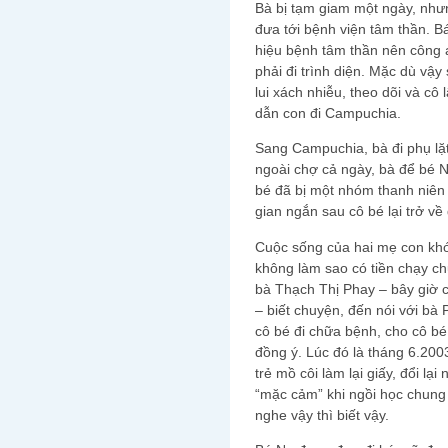
Bà bị tạm giam một ngày, nhưn
đưa tới bệnh viện tâm thần. 
hiệu bệnh tâm thần nên công 
phải đi trình diện. Mặc dù vậy 
lui xách nhiễu, theo dõi và c
dẫn con đi Campuchia.
Sang Campuchia, bà đi phụ lặt
ngoài chợ cả ngày, bà để bé N
bé đã bị một nhóm thanh niên
gian ngắn sau cô bé lại trở về
Cuộc sống của hai mẹ con khó
không làm sao có tiền chạy c
bà Thạch Thị Phay – bây giờ co
– biết chuyện, đến nói với bà 
cô bé đi chữa bệnh, cho cô b
đồng ý. Lúc đó là tháng 6.200
trẻ mồ côi làm lại giấy, đổi l
“mặc cảm” khi ngồi học chung
nghe vậy thì biết vậy.