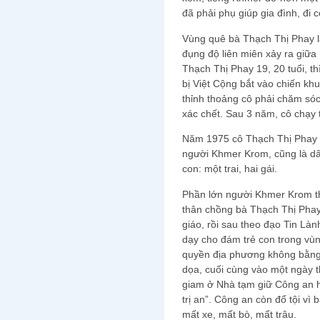
đã phải phụ giúp gia đình, đi c
Vùng quê bà Thạch Thị Phay l
đụng độ liên miên xảy ra giữa
Thạch Thị Phay 19, 20 tuổi, th
bị Việt Cộng bắt vào chiến kh
thỉnh thoảng cô phải chăm sóc
xác chết. Sau 3 năm, cô chạy t
Năm 1975 cô Thạch Thị Phay l
người Khmer Krom, cũng là dâ
con: một trai, hai gái.
Phần lớn người Khmer Krom th
thân chồng bà Thạch Thị Phay
giáo, rồi sau theo đạo Tin Làn
dạy cho đám trẻ con trong vù
quyền địa phương không bằng 
dọa, cuối cùng vào một ngày 
giam ở Nhà tạm giữ Công an hu
trị an”. Công an còn đổ tội vì
mất xe, mất bò, mất trâu.