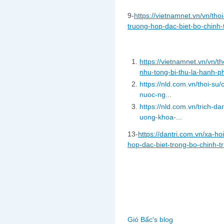
9-
https://vietnamnet.vn/vn/thoi
truong-hop-dac-biet-bo-chinh-t
https://vietnamnet.vn/vn/th
nhu-tong-bi-thu-la-hanh-
https://nld.com.vn/thoi-su
nuoc-ng...
https://nld.com.vn/trich-
uong-khoa-...
13-
https://dantri.com.vn/xa-h
hop-dac-biet-trong-bo-chinh-
Gió Bấc's blog