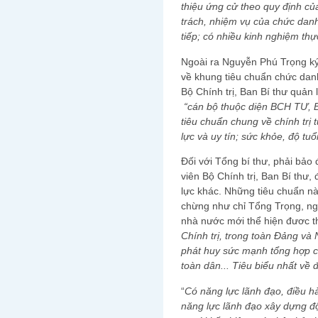
thiệu ứng cử theo quy định củ
trách, nhiệm vụ của chức danh
tiếp; có nhiều kinh nghiệm thự
Ngoài ra Nguyễn Phú Trọng ký
về khung tiêu chuẩn chức danh
Bộ Chính trị, Ban Bí thư quản 
“
cán bộ thuộc diện BCH TƯ, Bộ
tiêu chuẩn chung về chính trị 
lực và uy tín; sức khỏe, độ tu
Đối với Tổng bí thư, phải bảo
viên Bộ Chính trị, Ban Bí thư
lực khác. Những tiêu chuẩn n
chừng như chỉ Tổng Trọng, n
nhà nước mới thể hiện đươc th
Chính trị, trong toàn Đảng và 
phát huy sức mạnh tổng hợp củ
toàn dân
..
. Tiêu biểu nhất về 
“
Có năng lực lãnh đạo, điều h
năng lực lãnh đạo xây dựng độ