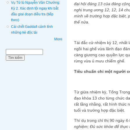
Vụ Tử tù Nguyễn Văn Chưởng:
đại hội đảng 13 của đảng cộng 
Kỳ 2. Xác định tội ngay khi bắt
nghị trung ương 12, 12, 14 c
đầu giai đoạn điều tra (tiếp
minh về trường hợp đặc biệt, 
theo)
thế nửa.
Cái chết Gaddafi cảnh tỉnh
những kẻ độc tài
More
Tái đắc cử nhiệm kỳ 12, nhất l
ngồi hai ghế vừa lãnh đạo đản
Biểu mẫu tìm kiếm
Tìm kiếm
càng giương cao quyền lực qua c
rừng vừa ủ mưu chiếm ghế.
Ti
êu chuẩn chỉ một người c
Từ giửa nhiệm kỳ, Tổng Trọng 
đạo khóa 13 cho từng chức 
rất lằng nhằng, rất hình thức
tuổi và trường hợp đặc biệt.
Thí dụ trong chỉ thị 90 ngày 4
nghiệm; Đủ sức khỏe để thực h