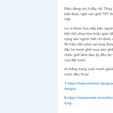
Điều đáng nói ở đây, dù Tổng 
biệt được ngồi vào ghế TBT th
Việt.
Lẻ ra đươc trực tiếp bầu ngườ
thể chế cộng hòa hoặc gián tiế
cộng sản người Việt chỉ đươc
90 triệu dân phải nai lưng đó
đặc lợi tranh ghế mua bán ghế
chiếc ghế lãnh đạo ấy đều ăn 
của đất nước.
Ai thắng trong cuộc tranh giàn
nước đều thua!
7-
https://tulieuvankien.dang
dang/q...
8-
https://vietnamnet.vn/vn/thoi
tong-...