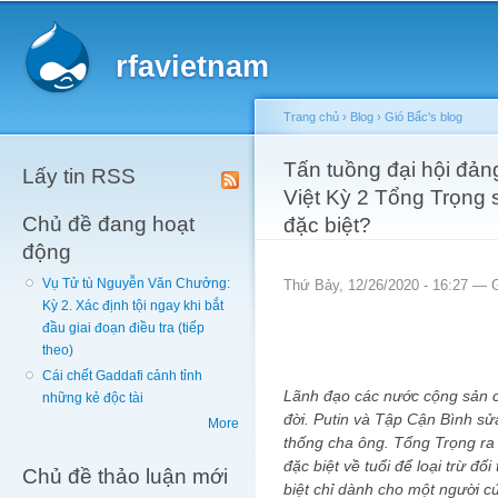
Main menu
Sk
ma
rfavietnam
co
Trang chủ
›
Blog
›
Gió Bấc's blog
You are here
Tấn tuồng đại hội đản
Lấy tin RSS
Việt Kỳ 2 Tổng Trọng s
Chủ đề đang hoạt
đặc biệt?
động
Vụ Tử tù Nguyễn Văn Chưởng:
Thứ Bảy, 12/26/2020 - 16:27 —
Kỳ 2. Xác định tội ngay khi bắt
đầu giai đoạn điều tra (tiếp
theo)
Cái chết Gaddafi cảnh tỉnh
Lãnh đạo các nước cộng sản có
những kẻ độc tài
đời. Putin và Tập Cận Bình sử
More
thống cha ông. Tổng Trọng ra 
đặc biệt về tuổi để loại trừ đ
Chủ đề thảo luận mới
biệt chỉ dành cho một người c