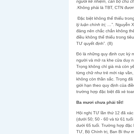
người kế nhiệm, cán bộ chủ c
.Không phải là TBT, CTN đươn
Đặc biệt không thể thiếu tron
lý luận chính trị; …
”. Nguyễn X
đảng nên chắc chắn không thể
điều không thể thiếu trong ti
TƯ quyết định”. (8)
Đó là những quy định cực kỳ m
người và mở ra khe cửa duy n
Trọng không chỉ già mà còn yế
từng chữ như trẻ mới ráp vần, 
không còn thần sắc. Trọng đã 
giới hạn theo quy định của điề
trường hợp đặc biệt đã xé toan
Ba m
ươi chưa phải tết!
Hội nghị TƯ lần thứ 12 đã xác
(dưới 50; 50 - 60 và từ 61 tu
dưới 65 tuổi. Trường hợp đặc
TƯ, Bộ Chính trị, Ban Bí thư m