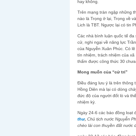
hay không.
Trên mạng tràn ngập những thô
nào là Trọng ở lại, Trọng về v
Lich là TBT. Ngược lại có tin 
Các nhà bình luận quốc tế đa
cử, nghi ngại về năng lực Tr
của Nguyễn Xuân Phúc. Có lẽ 
tín nhiệm, trách nhiệm của xã
thấm được công thức 30 chưa 
Mong muốn của “cử tri”
Điều đáng lưu ý là trên thông
Hồng Diên mà lại có dòng chảy
đức độ của người đốt lò và t
nhiệm kỳ.
Ngày 24-6 các báo đồng loạt đ
thư
,
Chủ tịch nước Nguyễn Phu
chèo lái con thuyền đất nước 