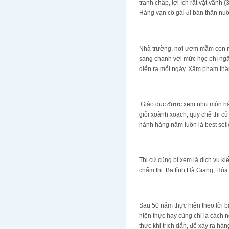
tranh chấp, lợi ích rất vặt vãn
Hàng vạn cô gái đi bán thân nu
Nhà trường, nơi ươm mầm con ng
sang chanh với mức học phí ngất
diễn ra mỗi ngày. Xâm phạm thân
Giáo dục được xem như món hàng
giổi xoành xoạch, quy chế thi 
hành hàng năm luôn là best sell
Thi cử cũng bị xem là dịch vụ ki
chấm thi. Ba tỉnh Hà Giang, Hỏa
Sau 50 năm thực hiện theo lời b
hiện thực hay cũng chỉ là cách 
thưc khi trích dẫn, để xảy ra hả