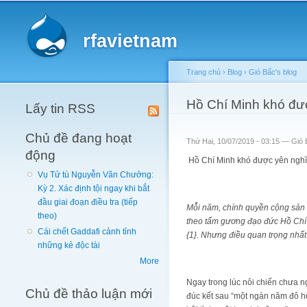
Main menu
rfavietnam
Trang chủ
›
Blog
›
Gió Bấc's blog
You are here
Hồ Chí Minh khó đư
Lấy tin RSS
Chủ đề đang hoạt
Thứ Hai, 10/07/2019 - 03:15 —
Gió 
động
Hồ Chí Minh khó được yên nghĩ
Vụ Tử tù Nguyễn Văn Chưởng:
Kỳ 2. Xác định tội ngay khi bắt
đầu giai đoạn điều tra (tiếp
Mỗi năm, chính quyền cộng sản V
theo)
theo tấm gương đạo đức Hồ Chí
Cái chết Gaddafi cảnh tỉnh
{1}. Nhưng điều quan trọng nhất 
những kẻ độc tài
More
Ngay trong lúc nôi chiến chưa n
Chủ đề thảo luận mới
đúc kết sau “một ngàn năm đô hộ