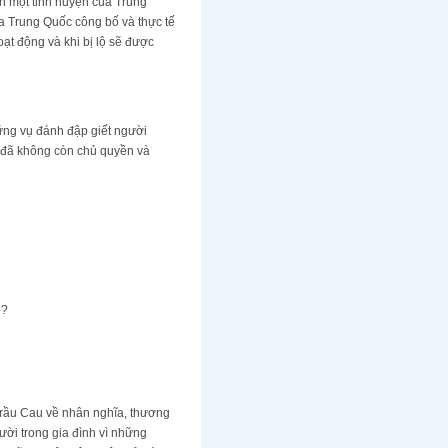
h một tỉnh huyện của Trung
a Trung Quốc công bố và thực tế
ạt động và khi bị lộ sẽ được
ững vụ đánh đập giết người
m đã không còn chủ quyền và
o?
 Trầu Cau về nhân nghĩa, thương
ười trong gia đình vì những