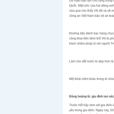
Dư luận bàn tán cho rằng trong
Quốc. Mật ước của hai đảng anh
vừa qua cho thấy VN đã và sẽ mở
công an Việt Nam bảo vệ an to
Đường dây đánh bạc hàng chục n
công khai trên lãnh thổ VN bị 
trách nhệm pháp lý với người T
Làm cho đất nước to đẹp hơn là
Một khái niệm khác trong di ch
Đàng hoàng là: gia đình tan ná
Trước hết hãy xem xét gia đình 
yêu trong gia đình. Ngày nay, 5