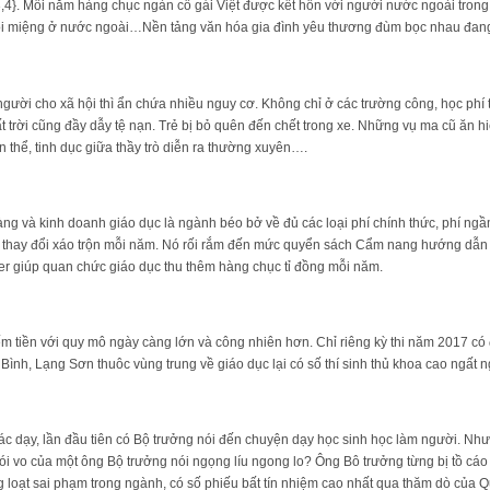
h {3,4}. Mỗi năm hàng chục ngàn cô gái Việt được kết hôn với người nước ngoài tro
ôi miệng ở nước ngoài…Nền tảng văn hóa gia đình yêu thương đùm bọc nhau đang 
ười cho xã hội thì ẩn chứa nhiều nguy cơ. Không chỉ ở các trường công, học phí 
 trời cũng đầy dẫy tệ nạn. Trẻ bị bỏ quên đến chết trong xe. Những vụ ma cũ ăn 
 thể, tinh dục giữa thầy trò diễn ra thường xuyên….
 và kinh doanh giáo dục là ngành béo bở về đủ các loại phí chính thức, phí ngầ
cử thay đổi xáo trộn mỗi năm. Nó rối rắm đến mức quyển sách Cẩm nang hướng dẫn 
er giúp quan chức giáo dục thu thêm hàng chục tỉ đồng mỗi năm.
ếm tiền với quy mô ngày càng lớn và công nhiên hơn. Chỉ riêng kỳ thi năm 2017 có đ
 Bình, Lạng Sơn thuôc vùng trung về giáo dục lại có số thí sinh thủ khoa cao ngấ
ác dạy, lần đầu tiên có Bộ trưởng nói đến chuyện dạy học sinh học làm người. Như
nói vo của một ông Bộ trưởng nói ngọng líu ngong lo? Ông Bô trưởng từng bị tồ cáo 
ng loạt sai phạm trong ngành, có số phiếu bất tín nhiệm cao nhất qua thăm dò của Qu