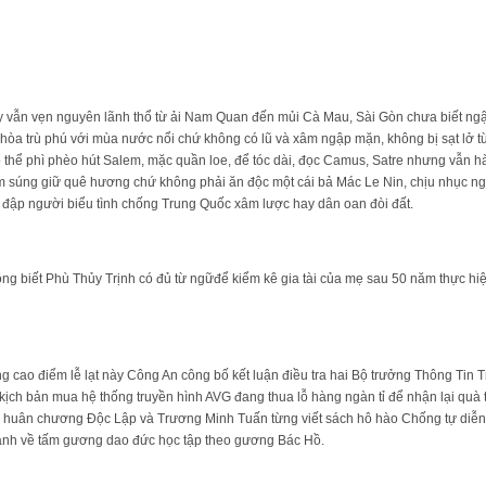
 vẫn vẹn nguyên lãnh thổ từ ải Nam Quan đến mủi Cà Mau, Sài Gòn chưa biết ng
n hòa trù phú với mùa nước nổi chứ không có lũ và xâm ngập mặn, không bị sạt lở
có thể phì phèo hút Salem, mặc quần loe, để tóc dài, đọc Camus, Satre nhưng vẫn
 súng giữ quê hương chứ không phải ăn độc một cái bả Mác Le Nin, chịu nhục ngồ
ập người biểu tình chống Trung Quốc xâm lược hay dân oan đòi đất.
g biết Phù Thủy Trịnh có đủ từ ngữđể kiểm kê gia tài của mẹ sau 50 năm thực hiệ
ng cao điểm lễ lạt này Công An công bố kết luận điều tra hai Bộ trưởng Thông Tin 
kịch bản mua hệ thống truyền hình AVG đang thua lỗ hàng ngàn tỉ để nhận lại quà t
huân chương Độc Lập và Trương Minh Tuấn từng viết sách hô hào Chống tự diễn 
ánh về tấm gương dao đức học tập theo gương Bác Hồ.