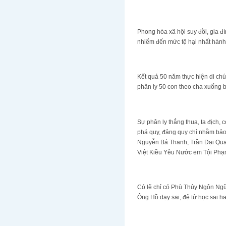
Phong hóa xã hội suy đồi, gia đ
nhiểm đến mức tệ hại nhất hành 
Kết quả 50 năm thực hiện di chúc
phân ly 50 con theo cha xuống b
Sự phân ly thắng thua, ta địch,
phá quy, đảng quy chỉ nhằm bảo 
Nguyễn Bá Thanh, Trần Đại Quan
Việt Kiều Yêu Nước em Tội Phạ
Có lẽ chỉ có Phù Thủy Ngôn Ngữ
Ông Hồ dạy sai, đệ tử học sai h