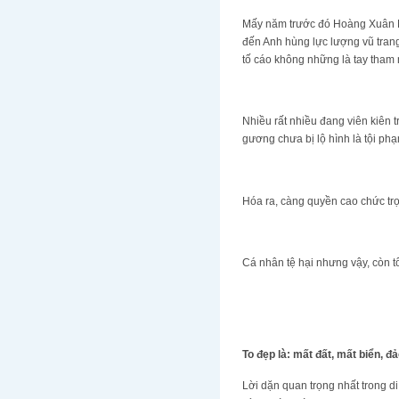
Mấy năm trước đó Hoàng Xuân Mãn
đến Anh hùng lực lượng vũ tran
tố cáo không những là tay tham 
Nhiều rất nhiều đang viên kiên t
gương chưa bị lộ hình là tội ph
Hóa ra, càng quyền cao chức trọ
Cá nhân tệ hại nhưng vậy, còn 
To đẹp là: mất đất, mất biển, 
Lời dặn quan trọng nhất trong d