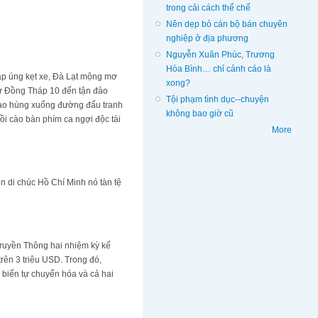
trong cải cách thể chế
Nên dẹp bỏ cán bộ bán chuyên
nghiệp ở địa phương
Nguyễn Xuân Phúc, Trương
Hòa Bình… chỉ cảnh cáo là
ập úng kẹt xe, Đà Lạt mộng mơ
xong?
 từ Đồng Tháp 10 đến tận đảo
Tội phạm tình dục--chuyện
 hào hùng xuống đường đấu tranh
không bao giờ cũ
i cào bàn phím ca ngợi độc tài
More
n di chúc Hồ Chí Minh nó tàn tệ
Truyền Thông hai nhiệm kỳ kế
rên 3 triêu USD. Trong đó,
biến tự chuyển hóa và cả hai