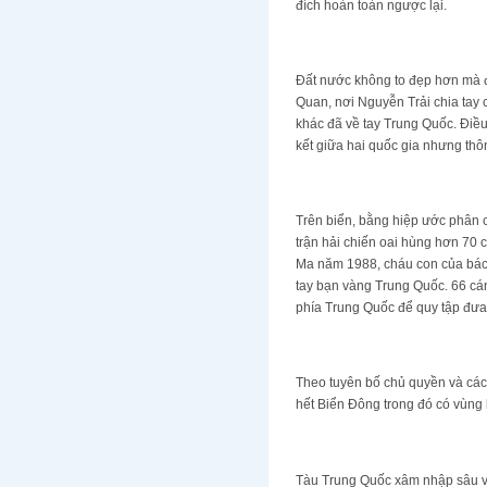
đích hoàn toàn ngược lại.
Đất nước không to đẹp hơn mà đã
Quan, nơi Nguyễn Trải chia tay
khác đã về tay Trung Quốc. Điề
kết giữa hai quốc gia nhưng thô
Trên biển, bằng hiệp ước phân
trận hải chiến oai hùng hơn 70 c
Ma năm 1988, cháu con của bác 
tay bạn vàng Trung Quốc. 66 cán
phía Trung Quốc để quy tập đưa 
Theo tuyên bố chủ quyền và các
hết Biển Đông trong đó có vùng 
Tàu Trung Quốc xâm nhập sâu và