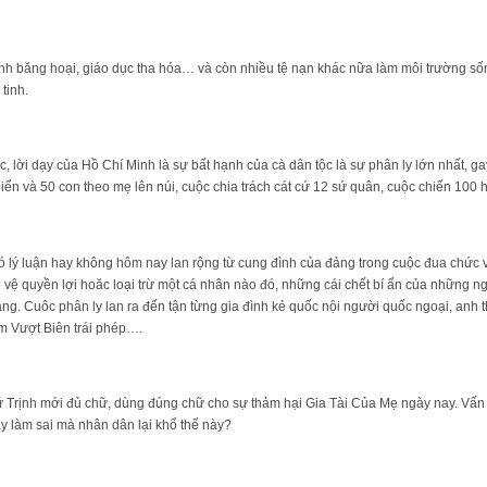
ình băng hoại, giáo dục tha hóa… và còn nhiều tệ nạn khác nữa làm môi trường sống
tinh.
, lời dạy của Hồ Chí Minh là sự bất hạnh của cà dân tộc là sự phân ly lớn nhất, g
iển và 50 con theo mẹ lên núi, cuộc chia trách cát cứ 12 sứ quân, cuộc chiến 100 
 có lý luận hay không hôm nay lan rộng từ cung đình của đảng trong cuộc đua chức 
vệ quyền lợi hoăc loại trừ một cá nhân nào đó, những cái chết bí ẩn của những n
g. Cuôc phân ly lan ra đến tận từng gia đình kẻ quốc nội người quốc ngoại, anh 
m Vượt Biên trái phép….
 Trịnh mới đủ chữ, dùng đúng chữ cho sự thảm hại Gia Tài Của Mẹ ngày nay. Vấn đ
ay làm sai mà nhân dân lại khổ thế này?