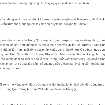
a biết đến lúc nào ngừng càng cho thấy nguy cơ mất biển là hiển hiên.
ãnh đạo đảng, nhà nước, những kẻ thường xuyên rao giảng về tấm gương Hồ Chí Mi
i vẫn trùm chăn, buông rèm lo chính sự duy trì hai cái ghế tại đại hội 13.
, xua dân ra biền cho Trung Quốc mặc tình giết, cướp cho thấy sự khiếp nhược củ
o vệ lãnh thổ hầu như không có. Sự nhịn nhục hèn yếu khi tàu Hải Dương Trung Qu
mà không tiến hành một động thái pháp lý nào càng làm rõ hơn về sự bạc nhược c
ng Liên Hiệp Quốc Phó Thủ Tướng Phạm Bình Minh chỉ nêu lên tình trạng phức tạp
mà không dám nói một từ nào về việc Trung Quốc xâm phạm vùng đặc quyền kinh 
xâm phạm, bị đe dọa, tàu đánh cá của ngư dân Việt bị nạn ở vùng biển Hoàng S
 hổ trợ, cứu nạn.
ặt trọng mọi vùng miền đất nước qua các dự án đầu tư từ nhiệt đến đến trồng rừng
ười Trung Quốc đứng tên mua 21 lô đất ven biển Đà Nẵng {2}.