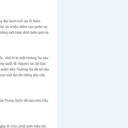
ng địa danh lịch sử Ẳi Nam
 hôn và nhiều điểm cao quân sự
ằng một hiệp định biên giới ký
uốc. VNCH bị mất Hoàng Sa sau
ng quốc tế. Ngược lại, tại Gạc
 quần đảo Trường Sa đã lọt vào
ưa một lần lên tiếng yêu cầu
 của Trung Quốc đã bao phủ hầu
ày di chúc phát sinh hiệu lực