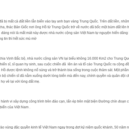
 bị mất cả đất liền lẫn biển vào tay anh bạn vàng Trung Quốc. Trên đất liền, nhữ
 cha, thác Bản Giốc nơi ông Hồ từ Trung Quốc trở về nước đã bốc một bùm đất lên
u đáng nói là mất mát này được nhà nước cộng sản Việt Nam tự nguyện hiến dâng b
ng tin thì hết sức mù mờ
 chia Vịnh Bắc bộ, nhà nước cộng sản VN lại biếu không 16.000 Km2 cho Trung Q
hiến sĩ, sĩ quan hy sinh, sau cuộc chiến đã lên án và tố cáo Trung Quốc ra cộng đồ
Hồ được lệnh không nổ súng và trở thành bia sống trong cuộc thảm sát. Một phần
 bộ chiến sĩ đã nằm xuống dưới lòng biển mà đến nay, chính quyền và quân đội ch
họ vê lại với lòng đất mẹ.
 hành vi xây dựng công trình trên đảo cạn, lấn ép trên mặt biện Đường chín đoạn
biển của Việt Nam .
o vùng đặc quyền kinh tế Việt Nam ngay trong đợt kỷ niệm quốc khánh, 50 năm ng