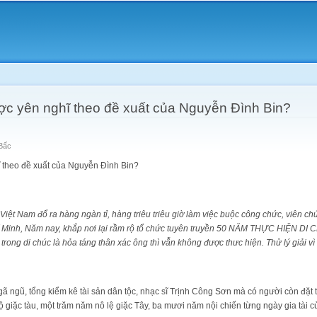
Skip to
main
content
ợc yên nghĩ theo đề xuất của Nguyễn Đình Bin?
Bấc
 theo đề xuất của Nguyễn Đình Bin?
iệt Nam đổ ra hàng ngàn tỉ, hàng triêu triêu giờ làm việc buộc công chức, viên ch
 Minh, Năm nay, khắp nơi lại rầm rộ tổ chức tuyên truyền 50 NĂM THỰC HIỆN 
trong di chúc là hỏa táng thân xác ông thì vẫn không được thưc hiện. Thử lý giải vì
gã ngũ, tổng kiểm kê tài sản dân tộc, nhạc sĩ Trịnh Công Sơn mà có người còn đặ
 giặc tàu, một trăm năm nô lệ giặc Tây, ba mươi năm nội chiến từng ngày gia tài 