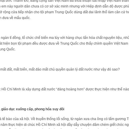
 mật ước Thành Đô, đảng cộng sản Việt Nam đã thỏa thuận sát nhập Việt Nam thàn
 em này người dân chưa có cơ sở xác minh nhưng với Hiệp định dẫn độ được phí
 rộng cửa tiếp nhận cho tội phạm Trung Quốc dùng đất đai lãnh thổ làm căn cứ ho
àn đưa về mẩu quốc.
gàn tỉ đồng, tổ chức chế biến ma túy với hàng chục tấn hóa chất nguyên liệu, nh
phát hiện bọn tội phạm đều được đưa về Trung Quốc cho thấy chính quyền Việt Na
rung Quốc.
 mất đất, mất biển, mất đảo mất chủ quyền quản lý đất nước như vậy đó sao?
úc Hồ Chí Minh là xây dựng đất nước “đàng hoàng hơn” được thực hiện như thế nà
t, giáo dục xuống cấp, phong hóa suy đồi
là tế bào của xã hội. Về truyền thống lối sống, từ ngàn xưa cha ông có tấm gương
0 năm thực hiện di chúc Hồ Chí Minh xã hội đầy dẫy chuyện đâm chém giết chóc ng