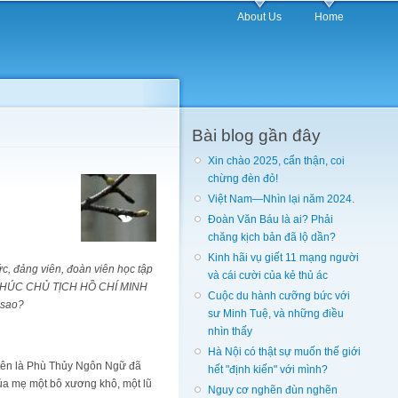
About Us
Home
Bài blog gần đây
Xin chào 2025, cẩn thận, coi
chừng đèn đỏ!
Việt Nam—Nhìn lại năm 2024.
Đoàn Văn Báu là ai? Phải
chăng kịch bản đã lộ dần?
Kinh hãi vụ giết 11 mạng người
ức, đảng viên, đoàn viên học tập
và cái cười của kẻ thủ ác
DI CHÚC CHỦ TỊCH HỒ CHÍ MINH
Cuộc du hành cưỡng bức với
 sao?
sư Minh Tuệ, và những điều
nhìn thấy
Hà Nội có thật sự muốn thế giới
t tên là Phù Thủy Ngôn Ngữ đã
hết "định kiến" với mình?
của mẹ một bô xương khô, một lũ
Nguy cơ nghẽn đùn nghẽn