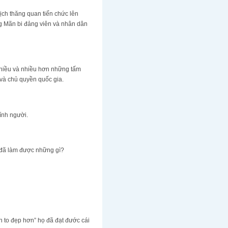
ịch thăng quan tiến chức lên
g Mãn bi đảng viên và nhân dân
n nhiều và nhiều hơn những tấm
 và chủ quyền quốc gia.
ính người.
m đã làm được những gì?
n to đẹp hơn” họ đã đạt đước cái