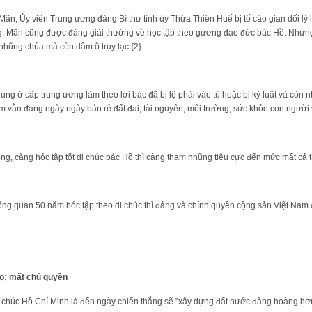
, Ủy viên Trung ương đảng Bí thư tỉnh ủy Thừa Thiên Huế bị tố cáo gian dối lý l
g. Mãn cũng được đảng giải thưởng về học tập theo gương đạo đức bác Hồ. Nhưn
nhũng chúa mà còn dâm ô trụy lạc.{2}
rung ở cấp trung ương làm theo lời bác đã bị lộ phải vào tù hoặc bị kỷ luật và cò
ạm vẫn đang ngày ngày bán rẻ đất đai, tài nguyên, môi trường, sức khỏe con người
ng, càng hóc tập tốt di chúc bác Hồ thì càng tham nhũng tiêu cực đến mức mất cả t
tổng quan 50 năm hóc tập theo di chúc thì đảng và chính quyền cộng sản Việt Na
đảo; mất chủ quyền
i chúc Hồ Chí Minh là đến ngày chiến thắng sẽ ”xây dựng đất nước đàng hoàng hơ