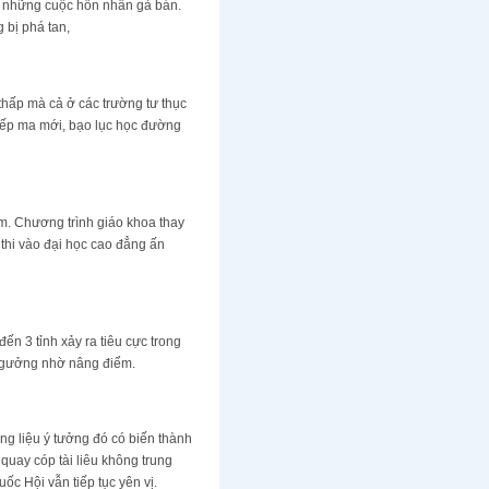
ng những cuộc hôn nhân gả bán.
bị phá tan,
thấp mà cả ở các trường tư thục
hiếp ma mới, bạo lục học đường
m. Chương trình giáo khoa thay
thi vào đại học cao đẳng ấn
ến 3 tỉnh xảy ra tiêu cực trong
t ngưởng nhờ nâng điểm.
ng liệu ý tưởng đó có biến thành
quay cóp tài liêu không trung
ốc Hội vẫn tiếp tục yên vị.