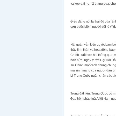
và kéo dài hơn 2 tháng qua, chư
Điều đáng nói là thái độ của l
cơn quốc biến, người đốt lò vĩ đạ
Hải quân vẫn kiên quyêt bám bờ
thấy tinh thần va hoạt động bả
Chính suốt hơn hai tháng qua, 
hơn nữa, ngay trước Đại Hội Đồ
Tư Chính một cách chung chung 
mà sinh mạng của người dân bị 
bị Trung Quốc ngăn chặn các tàu
Trong đất liền, Trung Quốc có m
Đạp trên pháp luật Việt Nam ng