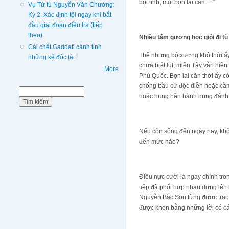
bội tình, một bọn lai căn….”
Vụ Tử tù Nguyễn Văn Chưởng:
Kỳ 2. Xác định tội ngay khi bắt
đầu giai đoạn điều tra (tiếp
theo)
Nhiều tấm gương học giỏi đi tù
Cái chết Gaddafi cảnh tỉnh
Thế nhưng bộ xương khô thời ấy
những kẻ độc tài
chưa biết lụt, miền Tây vẫn hiề
More
Phú Quốc. Bọn lai căn thời ấy 
chống bầu cử độc diễn hoặc cầm
Biểu mẫu tìm kiếm
Tìm kiếm
hoặc hung hãn hành hung đánh đ
Nếu còn sống đến ngày nay, khôn
đến mức nào?
Điều nực cười là ngay chính tro
tiếp đã phối hợp nhau dựng lên 
Nguyễn Bắc Son từng được trao 
được khen bằng những lời có c