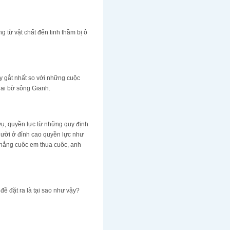
 từ vật chất đến tinh thầm bị ô
ay gắt nhất so với những cuộc
hai bờ sông Gianh.
vụ, quyền lực từ những quy định
gười ở đỉnh cao quyền lực như
thắng cuôc em thua cuôc, anh
ề đặt ra là tại sao như vậy?