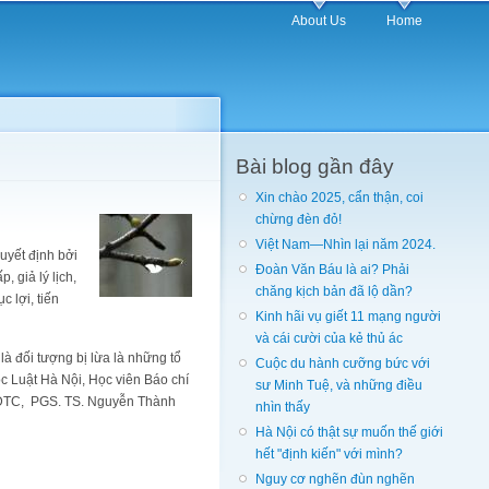
About Us
Home
Bài blog gần đây
Xin chào 2025, cẩn thận, coi
chừng đèn đỏ!
Việt Nam—Nhìn lại năm 2024.
uyết định bởi
Đoàn Văn Báu là ai? Phải
 giả lý lịch,
chăng kịch bản đã lộ dần?
 lợi, tiến
Kinh hãi vụ giết 11 mạng người
và cái cười của kẻ thủ ác
à đối tượng bị lừa là những tổ
Cuộc du hành cưỡng bức với
c Luật Hà Nội, Học viên Báo chí
sư Minh Tuệ, và những điều
NDTC, PGS. TS. Nguyễn Thành
nhìn thấy
Hà Nội có thật sự muốn thế giới
hết "định kiến" với mình?
Nguy cơ nghẽn đùn nghẽn