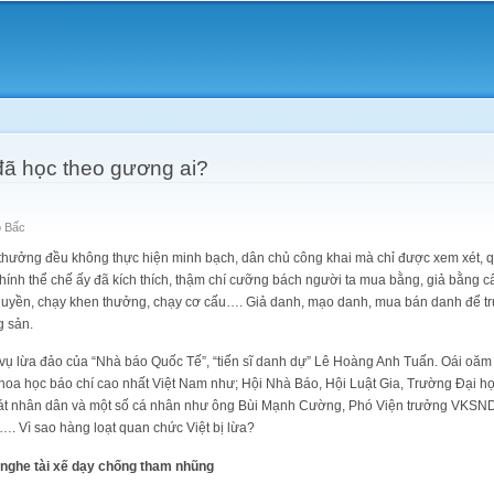
Skip to
main
content
đã học theo gương ai?
ó Bấc
 thưởng đều không thực hiện minh bạch, dân chủ công khai mà chỉ được xem xét, q
nh thể chế ấy đã kích thích, thậm chí cưỡng bách người ta mua bằng, giả bằng cấp,
 quyền, chạy khen thưởng, chạy cơ cấu…. Giả danh, mạo danh, mua bán danh để trục
g sản.
 vụ lừa đảo của “Nhà báo Quốc Tế”, “tiến sĩ danh dự” Lê Hoàng Anh Tuấn. Oái oăm l
hoa học báo chí cao nhất Việt Nam như; Hội Nhà Báo, Hội Luật Gia, Trường Đại họ
Sát nhân dân và một số cá nhân như ông Bùi Mạnh Cường, Phó Viện trưởng VKS
. Vì sao hàng loạt quan chức Việt bị lừa?
i nghe tài xế dạy chống tham nhũng