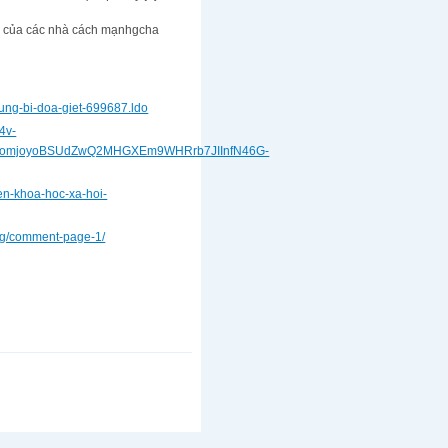
c của các nhà cách mạnhgcha
tung-bi-doa-giet-699687.ldo
4v-
omjoyoBSUdZwQ2MHGXEm9WHRrb7JIInfN46G-
ien-khoa-hoc-xa-hoi-
ng/comment-page-1/