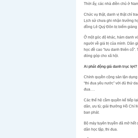
Thời ấy, các nhà điền chủ ở Na
Chức vụ thật, danh vị thật chỉ 
Lịch sử chưa ghi nhận trưởng h
đồng Lê Quý Đôn bị biếm giáng c
Ở một góc độ khác, hám danh với 
người về giá trị của mình. Dân 
học đề cao “lưu danh thiên cổ”.
đóng góp cho xã hội.
Ai phát động giả danh trục lợi?
Chính quyền cộng sản tận dụng v
“thi đua yêu nước” với đủ thứ d
đua….
Các thế hệ cầm quyền kế tiếp lạ
dân, ưu tú; giải thưởng Hồ Chí
ban phát.
Bộ máy tuyên truyền đã mở hết 
dân học tập, thi đua.