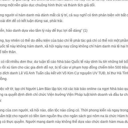
rong một nền giáo dục chuộng hình thức và thành tích giả dối.
 người vì hám danh mà đánh mất cả lý trí, cả suy nghĩ có tính phản biện với bất c
i đời để có kết luận đúng sai, phải trái.
iến, háo danh dựa vào tâm lý này để trục lợi dễ dàng” {1}
ng, tuy nhiên có thể do điều kiện của báo chí lề phải tác giả chỉ có thể nói một ph
Quốc tế này không hám danh, xã hội ngày nay cũng không chỉ hám danh mà tệ hại h
 tiến thân.
có rất nhiều đơn thư, dư luận tố cáo Nhà báo Quốc tế này dính líu tới những bê bố
 rồi xù làm cho các gia đình đổ nợ, bị tố cáo vi phạm hợp đồng chiếm trên 500 tr
cáo đích danh Lê Vũ Anh Tuấn câu kết với Võ Kim Cự nguyên UV TUĐ, bí thư Hà Tỉ
đồng.
iệc vỡ lở, tạp chí Người Làm Báo lập tức rút các bài báo online ca ngợi Nhà báo qu
cũng ra quyết định đình chỉ chức Viện trưởng Viện Pháp luật kinh doanh và đầu tư 
y.
ung của con người, xã hội nào, dân tộc nào cũng có. Thời phong kiến và ngay tron
ẩm trật cho người có tiền làm nguồn thu cho ngân sách gọi nôm na là chức Hàm 
ông có thực quyền. Người mang danh này không thể dựa vào chức danh hàm mua đư