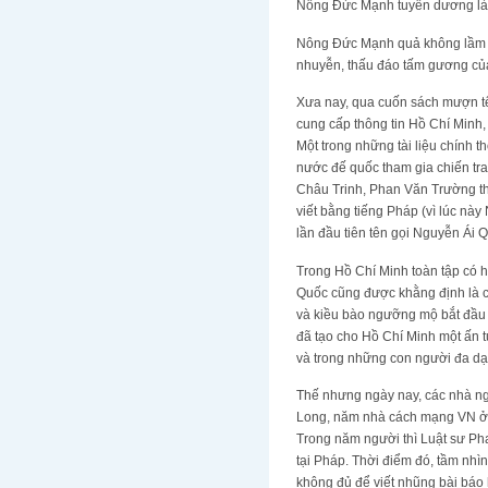
Nông Đức Mạnh tuyên dương là “
Nông Đức Mạnh quả không lầm k
nhuyễn, thấu đáo tấm gương của
Xưa nay, qua cuốn sách mượn tên
cung cấp thông tin Hồ Chí Minh,
Một trong những tài liệu chính t
nước đế quốc tham gia chiến tr
Châu Trinh, Phan Văn Trường th
viết bằng tiếng Pháp (vì lúc n
lần đầu tiên tên gọi Nguyễn Ái Q
Trong Hồ Chí Minh toàn tập có 
Quốc cũng được khằng định là củ
và kiều bào ngưỡng mộ bắt đầu t
đã tạo cho Hồ Chí Minh một ấn t
và trong những con người đa dạ
Thế nhưng ngày nay, các nhà n
Long, năm nhà cách mạng VN ở 
Trong năm người thì Luật sư Ph
tại Pháp. Thời điểm đó, tầm nhì
không đủ để viết nhũng bài báo 