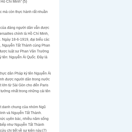
Hồ Chí Minh” {5}
c mà còn thực hành rất nhuần
rị của đảng người dân vẫn được
rsailles chính là Hồ Chí Minh,
c. Ngày 18-6-1919, đại biểu các
áp, Nguyễn Tất Thành cùng Phan
 được luật sư Phan Văn Trường
ý tên: Nguyễn Ái Quốc. Đây là
 thực dân Pháp ký tên Nguyễn Ái
Minh được người dân trong nước
 lớn từ Sài Gòn cho đến Paris
 tưởng nhất trong những cái tên
bút danh chung của nhóm Ngũ
inh và Nguyễn Tất Thành.
thức uyên bác, nhiều năm sống
phụ bếp như Nguyễn Tất Thành
u chi tiết về sự kiện này.{7}