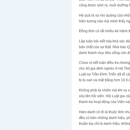
cũng được sinh ra, nuôi dưỡng t
Hệ quả là sự mù quáng của những
hiện tượng nào mà mình thấy ngoà
Đồng thời có rất nhiều kẻ hãnh t
Lập luận bài viết này khá xác đá
bản chất của sự thật. Nhà báo 
danh thành mục tiêu sống còn để
Chưa có kết luận điều tra nhưng 
cho 40 gia đình nghèo ở Hà Tỉnh
Luật sư Trần Đình Triển đã tố 
bị tù oan và mất trắng hơn 10 tỉ 
Không phải tự nhiên mà khi vụ v
xóa tên hội viên. Hội Luật gia 
thanh tra hoạt động của Viện nà
Hám danh có lẽ là thuộc tính ch
đều có bán những danh hiệu, ph
thuần túy chỉ là danh hiệu, kh