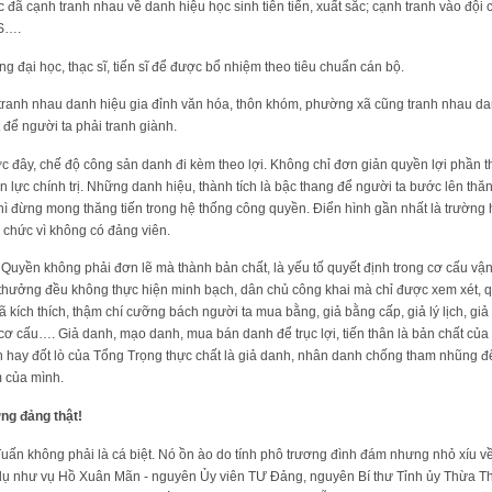
đã cạnh tranh nhau về danh hiệu học sinh tiên tiến, xuất sắc; cạnh tranh vào đội 
CS….
g đại học, thạc sĩ, tiến sĩ để được bổ nhiệm theo tiêu chuẩn cán bộ.
tranh nhau danh hiệu gia đỉnh văn hóa, thôn khóm, phường xã cũng tranh nhau da
 để người ta phải tranh giành.
ước đây, chế độ công sản danh đi kèm theo lợi. Không chỉ đơn giản quyền lợi phần 
lực chính trị. Những danh hiệu, thành tích là bậc thang để người ta bước lên thăn
hì đừng mong thăng tiến trong hệ thống công quyền. Điển hình gần nhất là trườn
 chức vì không có đảng viên.
 Quyền không phải đơn lẽ mà thành bản chất, là yếu tố quyết định trong cơ cấu v
 thưởng đều không thực hiện minh bạch, dân chủ công khai mà chỉ được xem xét, q
kích thích, thậm chí cưỡng bách người ta mua bằng, giả bằng cấp, giả lý lịch, giả 
ơ cấu…. Giả danh, mạo danh, mua bán danh để trục lợi, tiến thân là bản chất của
 hay đốt lò của Tổng Trọng thực chất là giả danh, nhân danh chống tham nhũng để t
 của mình.
ng đảng thật!
ấn không phải là cá biệt. Nó ồn ào do tính phô trương đình đám nhưng nhỏ xíu v
í dụ như vụ Hồ Xuân Mãn - nguyên Ủy viên TƯ Đảng, nguyên Bí thư Tỉnh ủy Thừa Th