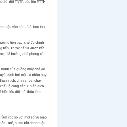
cờ đỏ, đội TNTP, tiếp lên PTTH
nh hiệu văn hóa. Biết bao thứ
thưởng tiền bạc, chế độ chính
g tiến. Trước hết là được kết
g hợp 13 trưởng phó phòng của
ận hành của guồng máy chế độ.
uyết định bởi một cá nhân hay
thành tích, chạy chức, chạy
 chế độ cộng sản. Chiến dịch
riệt tiêu đối thủ, thâu tóm
ề tầm vóc so với một số vụ mạo
iên-Huế, bị thu hồi danh hiệu