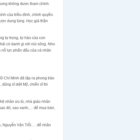
nhưng không được tham chính.
ính của triều đình, chính quyền.
ược dung túng. Học giả thần
ng tự trọng, tự hào của con
hải có danh gì với núi sông. Nho
ch nỗ lực phấn đấu của cá nhân
Hồ Chí Minh đã lập ra phong trào
ũng sĩ diệt Mỹ, chiến sĩ thi
nghệ nhân ưu tú, nhà giáo nhân
 sao đỏ, sao xanh,… để mua bán,
áu, Nguyễn Văn Trỗi…. để nhân