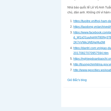
Nhà báo quốc tế Lê Vũ Anh Tuấ
chú, đàn anh. Không chỉ vì hám 
https://tuoitre.vn/thoi-ha
https://laodong.vn/archive
https://www.facebook.co
d_W1sQ1uuhphNT80Ny3T
2K7nVWeJAf0Aef4u0M
https://dantri.com.vn/giao-
20170827070957594.htm
https://nghiepdoanbaochi.
http://truongchinhtrina.gov.
http://www.geocities.ws/x
Gió Bấc's blog