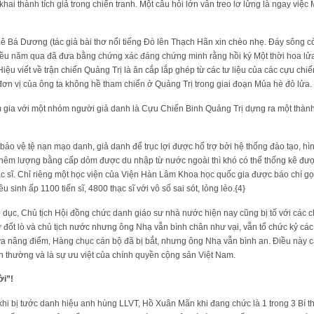
hai thành tích giả trong chiến tranh. Một câu hỏi lớn vẫn treo lơ lửng là ngay việ
Lê Bá Dương (tác giả bài thơ nổi tiếng Đò lên Thạch Hãn xin chèo nhẹ. Đáy sông c
ều năm qua đã đưa bằng chứng xác đáng chứng minh rằng hồi ký Một thời hoa l
ệu viết về trận chiến Quảng Trị là ăn cắp lắp ghép từ các tư liệu của các cựu chi
ơn vị của ông ta không hề tham chiến ở Quảng Trị trong giai đoạn Mủa hè đỏ lửa.
gia với một nhóm người giả danh là Cựu Chiến Binh Quảng Trị dựng ra một thành tí
bảo vệ tệ nạn mạo danh, giả danh để trục lợi được hổ trợ bởi hệ thống đào tạo, hìn
hêm lượng bằng cấp dỏm được du nhập từ nước ngoài thì khó có thể thống kê đượ
ạc sĩ. Chỉ riêng một học viện của Viện Hàn Lâm Khoa học quốc gia được báo chí gọi 
u sinh ấp 1100 tiến sĩ, 4800 thạc sĩ với vô số sai sót, lỏng lẻo.{4}
dục, Chủ tịch Hội đồng chức danh giáo sư nhà nước hiện nay cũng bị tố với các 
đốt lò và chủ tịch nước nhưng ông Nhạ vẫn bình chân như vại, vẫn tổ chức kỷ các k
 sửa nâng điểm, Hàng chục cán bộ đã bị bắt, nhưng ông Nhạ vẫn bình an. Điều này
nh thường và là sự ưu việt của chính quyền cộng sản Việt Nam.
ời”!
 khi bị tước danh hiệu anh hùng LLVT, Hồ Xuân Mãn khi đang chức là 1 trong 3 Bí t