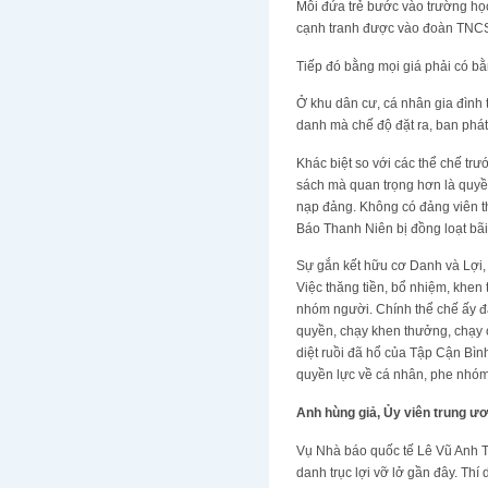
Mỗi đứa trẻ bước vào trường học 
cạnh tranh được vào đoàn TN
Tiếp đó bằng mọi giá phải có bằn
Ở khu dân cư, cá nhân gia đình 
danh mà chế độ đặt ra, ban phát
Khác biệt so với các thể chế tr
sách mà quan trọng hơn là quyền 
nạp đảng. Không có đảng viên t
Báo Thanh Niên bị đồng loạt bãi
Sự gắn kết hữu cơ Danh và Lợi,
Việc thăng tiền, bổ nhiệm, khen
nhóm người. Chính thể chế ấy đã 
quyền, chạy khen thưởng, chạy c
diệt ruồi đã hổ của Tập Cận Bình
quyền lực về cá nhân, phe nhóm
Anh hùng giả, Ủy viên trung ươ
Vụ Nhà báo quốc tế Lê Vũ Anh Tu
danh trục lợi vỡ lở gần đây. Th