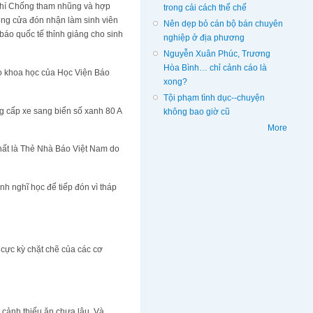
p chí Chống tham nhũng và hợp
trong cải cách thể chế
ộng cửa đón nhận làm sinh viên
Nên dẹp bỏ cán bộ bán chuyên
báo quốc tế thỉnh giảng cho sinh
nghiệp ở địa phương
Nguyễn Xuân Phúc, Trương
Hòa Bình… chỉ cảnh cáo là
ảo khoa học của Học Viện Báo
xong?
Tội phạm tình dục--chuyện
g cấp xe sang biển số xanh 80 A
không bao giờ cũ
More
nhất là Thẻ Nhà Báo Việt Nam do
nh nghĩ học để tiếp đón vì tháp
cực kỳ chặt chẽ của các cơ
i cảnh thiếu ăn chưa lâu. Và