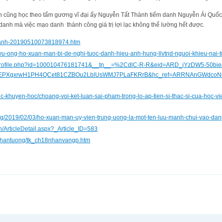
n cũng học theo tấm gương vĩ đại ấy Nguyễn Tất Thành tiếm danh Nguyễn Ái Quố
danh mà việc mạo danh thành công giá trị lợi lạc không thể lường hết được.
m-danh-20190510073818974.htm
d/vu-ong-ho-xuan-man-bi-de-nghi-tuoc-danh-hieu-anh-hung-llvtnd-nguoi-khieu-nai-
m/profile.php?id=100010476181741&__tn__=%2CdlC-R-R&eid=ARD_jYzDW5-50bie
EPXgxrwH1PH4QCet81CZBOu2LblUsWMJ7PLaFKRrB&hc_ref=ARRNAnGWdcoN
duc-khuyen-hoc/choang-voi-ket-luan-sai-pham-trong-lo-ap-tien-si-thac-si-cua-hoc-v
org/2019/02/03/ho-xuan-man-uy-vien-trung-uong-la-mot-ten-luu-manh-chui-vao-da
vn/ArticleDetail.aspx?_Article_ID=583
oathantuong/tk_ch18nhanvangp.htm