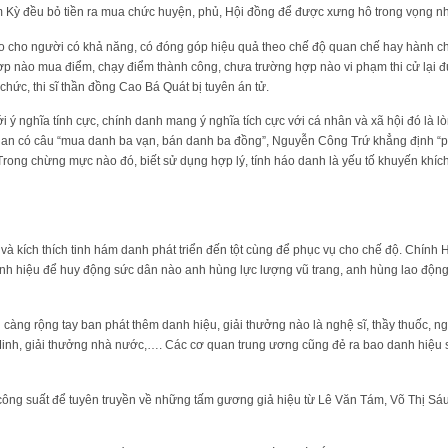
m Kỳ đều bỏ tiền ra mua chức huyện, phủ, Hội đồng để được xưng hô trong vọng 
trao cho người có khả năng, có đóng góp hiệu quả theo chế độ quan chế hay hành ch
ợp nào mua điểm, chạy điểm thành công, chưa trường hợp nào vi phạm thi cử lại đ
hức, thi sĩ thần đồng Cao Bá Quát bị tuyên án tử.
ý nghĩa tính cực, chính danh mang ý nghĩa tích cực với cá nhân và xã hội đó là lò
gian có câu “mua danh ba vạn, bán danh ba đồng”, Nguyễn Công Trứ khẳng định “p
 Trong chừng mực nào đó, biết sử dụng hợp lý, tính háo danh là yếu tố khuyến khí
à kích thích tinh hám danh phát triển đến tột cùng để phục vụ cho chế độ. Chính 
anh hiệu để huy động sức dân nào anh hùng lực lượng vũ trang, anh hùng lao động, d
i càng rộng tay ban phát thêm danh hiệu, giải thưởng nào là nghệ sĩ, thầy thuốc, 
 Minh, giải thưởng nhà nước,…. Các cơ quan trung ương cũng đẻ ra bao danh hiệu
công suất để tuyên truyền về những tấm gương giả hiệu từ Lê Văn Tám, Võ Thị S