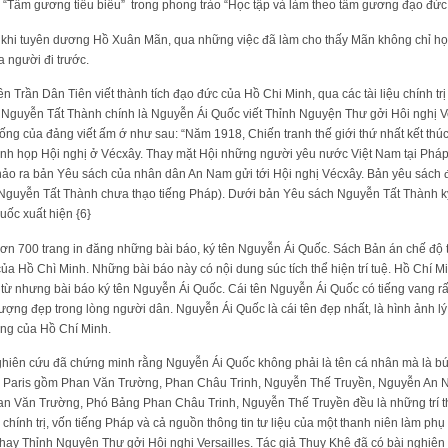
Tấm gương tiêu biểu” trong phong trào “Học tập và làm theo tấm gương đạo đức 
hi tuyên dương Hồ Xuân Mãn, qua những việc đã làm cho thấy Mãn không chỉ họ
 người đi trước.
 Trần Dân Tiên viết thành tích đạo đức của Hồ Chi Minh, qua các tài liệu chính t
 Nguyễn Tất Thành chính là Nguyễn Ái Quốc viết Thỉnh Nguyện Thư gởi Hôi nghị Ve
hống của đảng viết ấm ớ như sau: “Năm 1918, Chiến tranh thế giới thứ nhất kết thú
anh họp Hội nghị ở Vécxây. Thay mặt Hội những người yêu nước Việt Nam tại Ph
ảo ra bản Yêu sách của nhân dân An Nam gửi tới Hội nghị Vécxây. Bản yêu sách
ày Nguyễn Tất Thành chưa thạo tiếng Pháp). Dưới bản Yêu sách Nguyễn Tất Thành k
uốc xuất hiện {6}
hơn 700 trang in đăng những bài báo, ký tên Nguyễn Ái Quốc. Sách Bản án chế độ
a Hồ Chì Minh. Những bài báo này có nội dung súc tích thể hiện trí tuệ. Hồ Chí 
ừ nhưng bài báo ký tên Nguyễn Ái Quốc. Cái tên Nguyễn Ái Quốc có tiếng vang rất
ượng đẹp trong lòng người dân. Nguyễn Ái Quốc là cái tên đẹp nhất, là hình ảnh lý
ng của Hồ Chí Minh.
ghiên cứu đã chứng minh rằng Nguyễn Ái Quốc không phải là tên cá nhân mà là 
Paris gồm Phan Văn Trường, Phan Châu Trinh, Nguyễn Thế Truyền, Nguyễn An N
an Văn Trường, Phó Bảng Phan Châu Trinh, Nguyễn Thế Truyền đều là những trí 
n chính trị, vốn tiếng Pháp và cả nguồn thông tin tư liệu của một thanh niên làm 
hay Thỉnh Nguyện Thư gởi Hôi nghị Versailles. Tác giả Thụy Khê đã có bài nghiên cứ