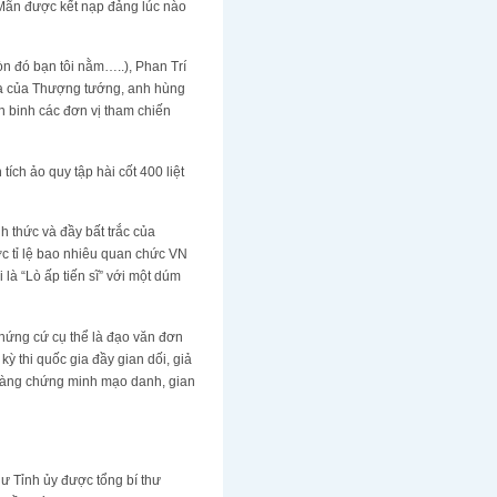
c Mãn được kết nạp đảng lúc nào
òn đó bạn tôi nằm…..), Phan Trí
ửa của Thượng tướng, anh hùng
ến binh các đơn vị tham chiến
ch ảo quy tập hài cốt 400 liệt
h thức và đầy bất trắc của
c tỉ lệ bao nhiêu quan chức VN
là “Lò ấp tiến sĩ” với một dúm
chứng cứ cụ thể là đạo văn đơn
ỳ thi quốc gia đầy gian dối, giả
 càng chứng minh mạo danh, gian
hư Tỉnh ủy được tổng bí thư