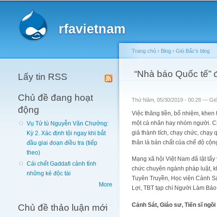
Main menu
rfavietnam
Trang chủ
›
Blog
›
Gió Bấc's blog
You are here
“Nhà báo Quốc tế” 
Lấy tin RSS
Chủ đề đang hoạt
Thứ Năm, 05/30/2019 - 00:28 —
Gi
động
Việc thăng tiền, bổ nhiệm, khen
một cá nhân hay nhóm người. Chí
Vụ Tử tù Nguyễn Văn Chưởng:
giả thành tích, chạy chức, chạy
Kỳ 2. Xác định tội ngay khi bắt
thân là bản chất của chế độ cộn
đầu giai đoạn điều tra (tiếp
theo)
Mạng xã hội Việt Nam đã lật tẩy
Cái chết Gaddafi cảnh tỉnh
chức chuyên ngành pháp luật, k
những kẻ độc tài
Tuyên Truyền, Học viện Cảnh 
More
Lợi, TBT tạp chí Người Làm Báo…
Cảnh Sát, Giáo sư, Tiến sĩ ngồ
Chủ đề thảo luận mới