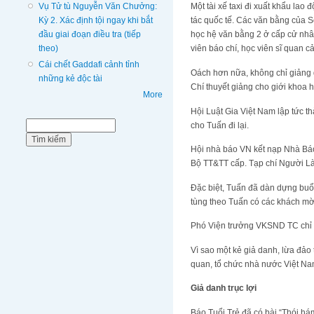
Vụ Tử tù Nguyễn Văn Chưởng:
Một tài xế taxi đi xuất khẩu la
Kỳ 2. Xác định tội ngay khi bắt
tác quốc tế. Các văn bằng của 
đầu giai đoạn điều tra (tiếp
học hệ văn bằng 2 ở cấp cử nhân
theo)
viên báo chí, học viên sĩ quan cả
Cái chết Gaddafi cảnh tỉnh
Oách hơn nữa, không chỉ giảng 
những kẻ độc tài
Chí thuyết giảng cho giới khoa 
More
Hội Luật Gia Việt Nam lập tức t
Biểu mẫu tìm kiếm
cho Tuấn đi lại.
Tìm kiếm
Hội nhà báo VN kết nạp Nhà Báo 
Bộ TT&TT cấp. Tạp chí Người Là
Đặc biệt, Tuấn đã dàn dựng buổi 
tùng theo Tuấn có các khách mờ
Phó Viện trưởng VKSND TC chỉ 
Vì sao một kẻ giả danh, lừa đả
quan, tổ chức nhà nước Việt N
Giả danh trục lợi
Báo Tuổi Trẻ đã có bài “Thói hám