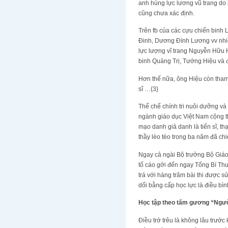
anh hùng lực lương vũ trang do k
cũng chưa xác định.
Trên fb của các cựu chiến binh 
Đinh, Dương Đình Lương vv nhi
lực lượng vĩ trang Nguyễn Hữu Hi
binh Quảng Trị, Tướng Hiệu và đ
Hơn thế nữa, ông Hiệu còn tham 
sĩ …{3}
Thể chế chính tri nuôi dưỡng và 
ngành giáo dục Việt Nam cộng t
mạo danh giả danh là tiến sĩ, th
thầy lèo tèo trong ba năm đã chiê
Ngay cả ngài Bộ trưởng Bộ Giáo 
tố cáo gởi đến ngay Tống Bí Thư 
trá với hàng trăm bài thi được
dối bằng cấp học lực là điều bì
Học tập theo tấm gương “Ngư
Điều trớ trêu là không lâu trước