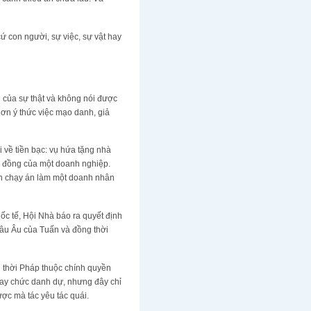
ứ con người, sự việc, sự vật hay
ần của sự thật và không nói được
ơn ý thức việc mạo danh, giả
i về tiền bạc: vụ hứa tặng nhà
ệu đồng của một doanh nghiệp.
nh chạy án làm một doanh nhân
ốc tế, Hội Nhà báo ra quyết định
châu Âu của Tuấn và đồng thời
g thời Pháp thuộc chính quyền
hay chức danh dự, nhưng đây chỉ
ợc mà tác yêu tác quái.