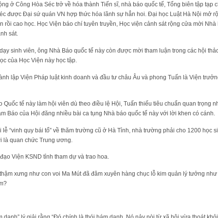
o động ở Công Hòa Séc trở về hóa thành Tiến sĩ, nhà báo quốc tế, Tổng biên tập tạ
Séc được Đại sứ quán VN hợp thức hóa lãnh sự hẳn hoi. Đại học Luật Hà Nội mở r
 rồi cao học. Học Viện báo chí tuyên truyền, Học viện cảnh sát rộng cửa mời Nhà 
nh sát.
dạy sinh viên, ông Nhà Báo quốc tế này còn được mời tham luận trong các hội th
học của Học Viện này học tập.
hành lập Viện Pháp luật kinh doanh và đầu tư châu Âu và phong Tuấn là Viện trưởn
Quốc tế này làm hội viên dù theo điều lệ Hội, Tuấn thiếu tiêu chuẩn quan trọng 
m Báo của Hội đăng nhiều bài ca tụng Nhà báo quốc tế này với lời khen có cánh.
lễ “vinh quy bái tổ” về thăm trường cũ ở Hà Tỉnh, nhà trường phải cho 1200 học si
i là quan chức Trung ương.
đạo Viện KSND tỉnh tham dự và trao hoa.
o thậm xưng như con voi Ma Mút đã đâm xuyên hàng chục lỗ kim quản lý tưởng như 
am?
 danh” lý giải rằng “Đó chính là thói hám danh. Nó nảy nòi từ xã hội vừa thoát khỏ