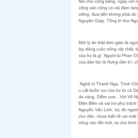
Nói cho công bằng, ngay với 
cộng sản cũng có vài đám ta
viếng, đưa tiển không phải d
Nguyên Giáp, Tổng bí thư Ngu
Một lý do thật đơn giản là ng
lay động cuộc sống vật chất, 
của họ là gì. Người tù Phan C
của dân tộc là Hưng dân trí, c
Nghệ sĩ Thanh Nga, Trịnh Cô
u uất buồn vui của họ từ cô D
da vàng, Diễm xưa…Với Võ Ng
Điện Biên và vai trò phụ trách
Nguyễn Văn Linh, lúc đó ngườ
cho dân, chưa biết về cái mật
xông xáo đồi mới, tự chủ kin