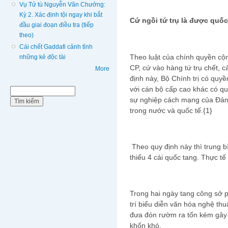
Vụ Tử tù Nguyễn Văn Chưởng:
Kỳ 2. Xác định tội ngay khi bắt
Cứ ngồi tứ trụ là được quốc
đầu giai đoạn điều tra (tiếp
theo)
Cái chết Gaddafi cảnh tỉnh
Theo luật của chính quyền cộ
những kẻ độc tài
CP, cứ vào hàng tứ trụ chết, 
More
định này, Bộ Chính trị có quyề
với cán bộ cấp cao khác có quá
Biểu mẫu tìm kiếm
Tìm kiếm
sự nghiệp cách mạng của Đảng
trong nước và quốc tế.{1}
Theo quy định này thì trung b
thiểu 4 cái quốc tang. Thực tế
Trong hai ngày tang công sở ph
trí biểu diễn văn hóa nghệ thu
đưa đón rườm ra tốn kém gây
khốn khó.