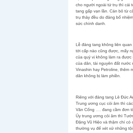
cho người ngoài tứ trụ thì cái
tang gấp vạn lần. Cán bô từ cấ
trụ thảy đều do đảng bổ nhiệm
sức chính danh.
Lễ đảng tang không liên quan
tới cấp nào cũng được, mấy n
của quý vị không làm ra được đ
của dân, tài nguyên đất nước 
Vinashin hay Petroline, thêm 
dân không bị làm phiền.
Riêng với đảng tang Lê Đức An
Trung ương cục cỏi âm thì c
Văn Cống …. đang cầm đơn tô
Ủy trung ương cỏi âm thì Tư
Đặng Vũ Hiệo và thậm chí có
thường vụ để xét xử những tội 