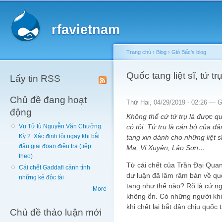
Main menu
Sk
ma
rfavietnam
co
Trang chủ
›
Blog
›
Gió Bấc's blog
You are here
Quốc tang liệt sĩ, tứ t
Lấy tin RSS
Chủ đề đang hoạt
Thứ Hai, 04/29/2019 - 02:26 —
G
động
Không thể cứ tứ trụ là được q
có tội. Tứ trụ là cán bộ của đ
Vụ Tử tù Nguyễn Văn Chưởng:
Kỳ 2. Xác định tội ngay khi bắt
tang xin dành cho những liệt s
đầu giai đoạn điều tra (tiếp
Ma, Vị Xuyên, Lảo Sơn…
theo)
Từ cái chết của Trần Đại Qua
Cái chết Gaddafi cảnh tỉnh
dư luận đã lâm râm bàn về qu
những kẻ độc tài
tang như thế nào? Rõ là cứ ng
More
không ổn. Có những người khi
khi chết lại bắt dân chịu quốc 
Chủ đề thảo luận mới