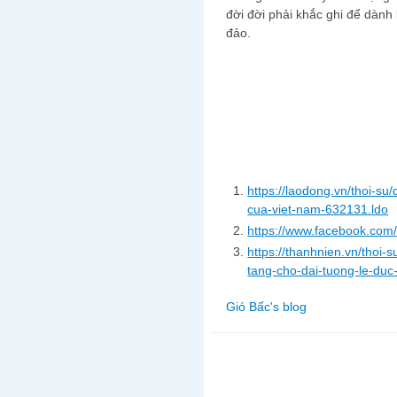
đời đời phải khắc ghi để dành l
đảo.
https://laodong.vn/thoi-su
cua-viet-nam-632131.ldo
https://www.facebook.com
https://thanhnien.vn/thoi
tang-cho-dai-tuong-le-duc
Gió Bấc's blog