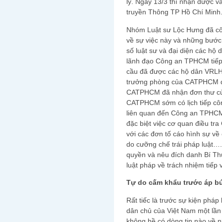
lý. Ngày 13/3 thì nhận được 
truyền Thông TP Hồ Chí Minh
Nhóm Luật sư Lộc Hưng đã cô
về sự việc này và những bước
số luật sư và đại diện các h
lãnh đạo Công an TPHCM tiếp 
cầu đã được các hộ dân VRLH v
trưởng phòng của CATPHCM đã
CATPHCM đã nhận đơn thư của
CATPHCM sớm có lịch tiếp công
liên quan đến Công an TPHCM
đặc biệt việc cơ quan điều tr
với các đơn tố cáo hình sự về
do cưỡng chế trái pháp luật…
quyền và nêu đích danh Bí Th
luật pháp về trách nhiệm tiếp 
Tự do cấm khẩu trước áp bứ
Rất tiếc là trước sự kiện pháp
dân chủ của Việt Nam một lần
không hề có dòng tin nào về n