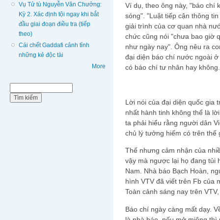
Vụ Tử tù Nguyễn Văn Chưởng:
Ví dụ, theo ông này, "báo chí k
Kỳ 2. Xác định tội ngay khi bắt
sóng". "Luật tiếp cận thông t
đầu giai đoạn điều tra (tiếp
giải trình của cơ quan nhà nư
theo)
chức cũng nói "chưa bao giờ q
Cái chết Gaddafi cảnh tỉnh
như ngày nay". Ông nêu ra co
những kẻ độc tài
đại diện báo chí nước ngoài 
More
có báo chí tư nhân hay không.
Biểu mẫu tìm kiếm
Tìm kiếm
Lời nói của đại diện quốc gia 
nhất hành tinh không thể là lờ
ta phải hiểu rằng người dân V
chủ lý tưởng hiếm có trên thế g
Thế nhưng cảm nhận của nhiề
vậy mà ngược lại họ đang tủi h
Nam. Nhà báo Bạch Hoàn, nguy
hình VTV đã viết trên Fb của
Toàn cảnh sáng nay trên VTV,
Báo chí ngày càng mất dạy. V
là nhà báo, nếu mở miệng thì 