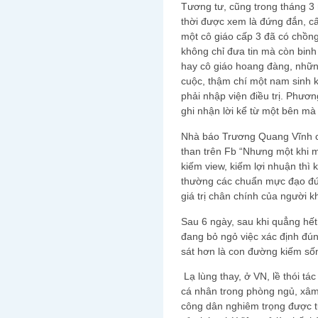
Tương tư, cũng trong tháng 3 
thời được xem là đứng đắn, cấp 
một cô giáo cấp 3 đã có chồng
không chỉ đưa tin mà còn binh
hay cô giáo hoang đàng, những
cuộc, thậm chí một nam sinh k
phải nhập viện điều trị. Phươn
ghi nhận lời kể từ một bên mà
Nhà báo Trương Quang Vĩnh c
than trên Fb “Nhưng một khi m
kiếm view, kiếm lợi nhuận thì k
thường các chuẩn mực đạo đức
giá trị chân chính của người k
Sau 6 ngày, sau khi quẳng hết
đang bỏ ngỏ việc xác định đún
sát hơn là con đường kiếm sốn
Lạ lùng thay, ở VN, lề thói tá
cá nhân trong phòng ngủ, xâ
công dân nghiêm trọng được tự