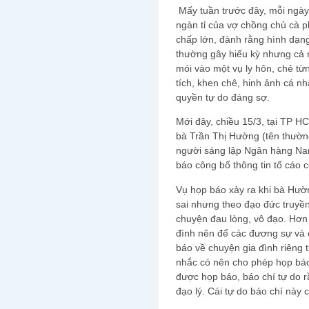
Mấy tuần trước đây, mỗi ngày 
ngàn tỉ của vợ chồng chủ cà p
chấp lớn, đành rằng hình dạn
thường gây hiếu kỳ nhưng cả 
mói vào một vụ ly hôn, chẻ từ
tích, khen chê, hinh ảnh cá nh
quyền tự do đáng sợ.
Mới đây, chiều 15/3, tại TP H
bà Trần Thị Hường (tên thườn
người sáng lập Ngân hàng Na
báo công bố thông tin tố cáo 
Vụ họp báo xảy ra khi bà Hườn
sai nhưng theo đạo đức truyền
chuyện đau lòng, vô đạo. Hơn 
đình nên để các đương sự và c
báo về chuyện gia đình riêng 
nhắc có nên cho phép họp bá
được họp báo, báo chí tự do rầ
đạo lý. Cái tự do báo chí này