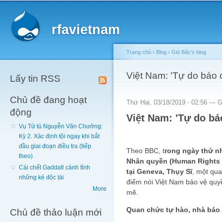
Main menu
Sk
ma
rfavietnam
co
Trang chủ
›
Blog
›
Gió Bấc's blog
You are here
Việt Nam: 'Tự do báo c
Lấy tin RSS
Chủ đề đang hoạt
Thứ Hai, 03/18/2019 - 02:56 —
G
động
Việt Nam:
'Tự do bá
Vụ Tử tù Nguyễn Văn Chưởng:
Kỳ 2. Xác định tội ngay khi bắt
đầu giai đoạn điều tra (tiếp
Theo BBC, t
rong
ngày thứ n
theo)
Nhân quyền (Human Rights 
Cái chết Gaddafi cảnh tỉnh
tại Geneva, Thụy Sĩ
, một qu
những kẻ độc tài
điểm nói Việt Nam bảo vệ quy
More
mẽ.
Quan chức tự hào, nhà báo
Chủ đề thảo luận mới