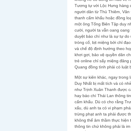
Tương tự với Lộc Hưng hàng 
người dân từ Thủ Thiêm, Văn
thanh cấm khẩu hoặc đồng loạ
một ông Tổng Biên Tập duy nh
cười, người ta vẫn oang oang 
duyệt báo chí như là sự tự do ư
tròng cổ, bịt miệng bởi chỉ đạo
và chế độ định hướng theo họ
khơi gợi, bảo vệ quyền dân ch
trẻ online chỉ sẩy miệng đăng 
Quang đồng tình phải có luật b
Một sự kiên khác, ngay trong 
Duy Nhất bị mất tích và có nhi
như Trịnh Xuân Thanh được c
hay báo chí Thái Lan thông tin 
cấm khẩu. Dù có cho rằng Trư
xấu, dù anh ta có vi phạm pháp
trừng phạt anh ta phải được t
không thể âm thầm thực hiện t
thông tin chứ không phải là i