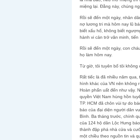
miệng lại. Đằng này, chúng ngo
Rồi sẽ đến một ngày, nhân d
nợ lương tri mà hôm nay lũ báo
biết xấu hổ, không biết ngượ
hành vi cản trở văn minh, tiến
Rồi sẽ đến một ngày, con cháu
họ làm hôm nay.
Từ giờ, tôi tuyên bố tôi không
Rất tiếc là đã nhiều năm qua,
hình khác của VN nên không r
Hoàn phẩn uất đến như vậy. N
quyền Việt Nam hùng hồn tuyê
TP. HCM đã chôn vùi tự do báo
báo của đại diện người dân 
Bình. Ba tháng trước, chính 
của 124 hộ dân Lộc Hưng báo 
thành đập phá nhà cửa và cưởn
một chiều theo nguồn tin và 