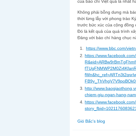
của báo chí Việt quả là nhất h
Không phải bỗng dưng mà báo 
thời lừng lẫy với phong trào K
trước bức xúc của cộng đồng c
Đó là kết quả của quá trình x
Đảng với báo chí hàng chục 
https://www.bbc.com/vie
https://www.facebook.c
R&eid=ARBw9rBmTgFhmf
fTUgFNMWP2M0Zi4KfanR
fWn&hc_ref=ARTn3t2qsrI
FB9y_ThVhgV7V9poBOk0sH
http://www.baogiaothong.v
chiem-giu-ngan-hang-nam
https://www.facebook.com
story_fbid=10211760836
Gió Bấc's blog