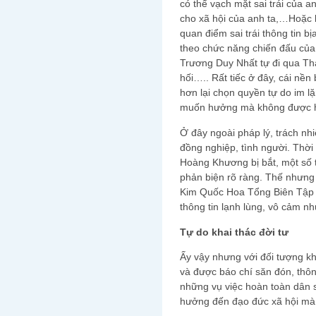
có thể vạch mặt sai trái của a
cho xã hội của anh ta,…Hoặc b
quan điểm sai trái thông tin b
theo chức năng chiến đấu của
Trương Duy Nhất tự đi qua Thá
hối….. Rất tiếc ở đây, cái nền
hơn lại chọn quyền tự do im l
muốn hưởng mà không được 
Ở đây ngoài pháp lý, trách nh
đồng nghiệp, tình người. Thờ
Hoàng Khương bị bắt, một số tờ
phản biện rõ ràng. Thế nhưng
Kim Quốc Hoa Tổng Biên Tập b
thông tin lạnh lùng, vô cảm n
Tự do khai thác đời tư
Ấy vậy nhưng với đối tượng kh
và được báo chí săn đón, thông
những vụ việc hoàn toàn dân s
hưởng đến đạo đức xã hội mà 