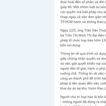
đoái hoài đến số phận và đời
giáp tết. Một nhóm luật sư bứ
các quyền mà luật pháp cho ph
chạp ngay cả việc đơn giản nh
TP.HCM hành xử không theo p
Ngày 12/3, ông Trần Văn Thu
bà Trần Thị Minh Thi đại diệ
phép tổ chức họp báo hôm 13/
bốn nội dung:
Thông tin về quá trình sử dụng
giấy chứng nhận quyền sử dụ
và việc giải quyết khiếu nại c
người dân tố giác hành vi phá
cưỡng chế. Thông tin về việc 
công an thành phố để trình bày
pháp lý liên quan đến việc cưỡn
khai dự án tại khu Vườn Rau 
Người chủ trì họp báo là bốn 
- những người đã đứng ra nh