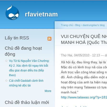
Main menu
Sk
ma
rfavietnam
co
Trang chủ
›
Blog
›
daotrungdao's blog
You are here
VUI CHUYỆN QUÊ NH
Lấy tin RSS
MANH HOÁ (Quốc Thạ
Chủ đề đang hoạt
động
Thứ Hai, 04/05/2010 - 12:13 —
d
Vụ Tử tù Nguyễn Văn Chưởng:
Xã hội ấy, đau lòng thay, lại l
Kỳ 2. Xác định tội ngay khi bắt
Mặc dù có lênh truy nã của cô
đầu giai đoạn điều tra (tiếp
Ánh trọc vẫn công khai sống 
theo)
đô. Ánh chẳng dấu diếm một a
Cái chết Gaddafi cảnh tỉnh
hoạt động của anh ta hiện nay
những kẻ độc tài
này trên mạng Talawas có tựa 
More
manh hoá:”
http://www.talawas.org/?p=18
Chủ đề thảo luận mới