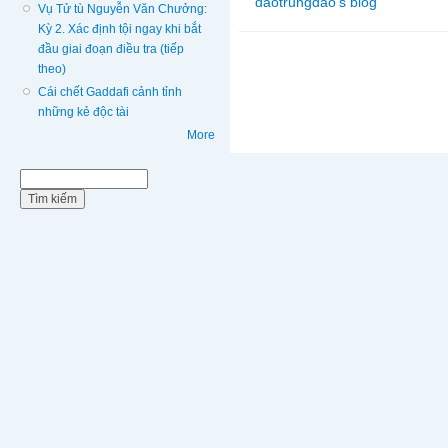
daotrungdao's blog
Vụ Tử tù Nguyễn Văn Chưởng:
Kỳ 2. Xác định tội ngay khi bắt
đầu giai đoạn điều tra (tiếp
theo)
Cái chết Gaddafi cảnh tỉnh
những kẻ độc tài
More
Biểu mẫu tìm kiếm
Tìm kiếm