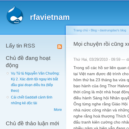
Main menu
Sk
ma
rfavietnam
co
Trang chủ
›
Blog
›
daotrungdao's blog
You are here
Mọi chuyện rồi cũng x
Lấy tin RSS
Chủ đề đang hoạt
Thứ Hai, 03/29/2010 - 09:59 —
d
động
Trong số các hồ sơ liên quan 
tại Việt nam đựơc đệ trình ch
Vụ Tử tù Nguyễn Văn Chưởng:
Kỳ 2. Xác định tội ngay khi bắt
hôm thứ ba 23 tháng ba vừa qu
đầu giai đoạn điều tra (tiếp
bạo hành của ông Thor Halvor
theo)
thời cũng là một nhà hoạt độn
Cái chết Gaddafi cảnh tỉnh
điều hành Sáng hội Nhân quyền
những kẻ độc tài
Ông từng nghe rằng Giáo Hội
nhà nứơc công nhận và những 
More
nghe rằng hoà thượng Thích Q
đấu tranh kiên cường cho nhân
Chủ đề thảo luận mới
nhiều năm và hiện vẫn đang c