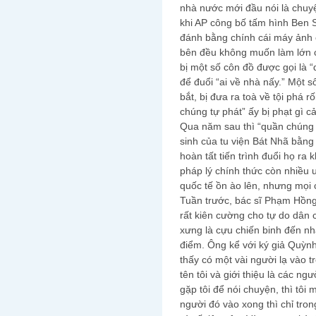
nhà nước mới đầu nói là chuyệ
khi AP công bố tấm hình Ben S
đánh bằng chính cái máy ảnh c
bên đều không muốn làm lớn 
bị một số côn đồ được gọi là 
để đuổi “ai về nhà nấy.” Một s
bắt, bị đưa ra toà về tội phá r
chúng tự phát” ấy bị phạt gì c
Qua năm sau thì “quần chúng t
sinh của tu viện Bát Nhã bằng 
hoàn tất tiến trình đuổi họ ra
pháp lý chính thức còn nhiều 
quốc tế ồn ào lên, nhưng mọi 
Tuần trước, bác sĩ Phạm Hồn
rất kiên cường cho tự do dân
xưng là cựu chiến binh đến nh
điểm. Ông kể với ký giả Quỳn
thấy có một vài người lạ vào t
tên tôi và giới thiệu là các ng
gặp tôi để nói chuyện, thì tôi
người đó vào xong thì chỉ tron