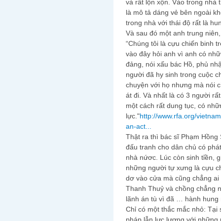
và rất lộn xộn. Vào trong nhà 
là mô tả dáng vẻ bên ngoài kh
trong nhà với thái độ rất là hu
Và sau đó một anh trung niên, 
“Chúng tôi là cựu chiến binh 
vào đây hỏi anh vì anh có nhữn
đảng, nói xấu bác Hồ, phủ nh
người đã hy sinh trong cuộc ch
chuyện với họ nhưng mà nói c
át đi. Và nhất là có 3 người rấ
một cách rất dung tục, có nh
lực."
http://www.rfa.org/vietn
an-act...
Thật ra thì bác sĩ Phạm Hồn
đấu tranh cho dân chủ có phát
nhà nứơc. Lúc còn sinh tỉền, 
những người tự xưng là cựu ch
dơ vào cửa mà cũng chẳng ai 
Thanh Thuỷ và chồng chẳng nh
lãnh án tù vì đã … hành hung 
Chỉ có một thắc mắc nhỏ: Tại 
pháp lẫn lực lượng với những 