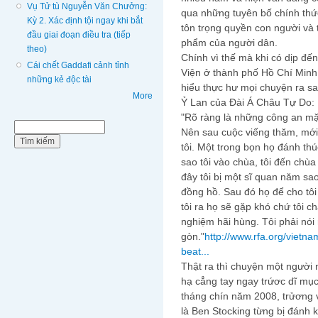
Vụ Tử tù Nguyễn Văn Chưởng:
qua những tuyên bố chính thức
Kỳ 2. Xác định tội ngay khi bắt
tôn trọng quyền con người và
đầu giai đoạn điều tra (tiếp
phẩm của người dân.
theo)
Chính vì thế mà khi có dịp đế
Cái chết Gaddafi cảnh tỉnh
Viện ở thành phố Hồ Chí Min
những kẻ độc tài
hiểu thực hư mọi chuyện ra sao.
More
Ỷ Lan của Đài Á Châu Tự Do:
"Rõ ràng là những công an mặc
Biểu mẫu tìm kiếm
Tìm kiếm
Nên sau cuộc viếng thăm, mới
tôi. Một trong bọn họ đánh thúc
sao tôi vào chùa, tôi đến chùa
đây tôi bị một sĩ quan năm sa
đồng hồ. Sau đó họ để cho tôi 
tôi ra họ sẽ gặp khó chứ tôi c
nghiệm hãi hùng. Tôi phải nói 
gòn."
http://www.rfa.org/vietn
beat...
Thật ra thì chuyện một người
hạ cẳng tay ngay trứơc dĩ mụ
tháng chín năm 2008, trửơng 
là Ben Stocking từng bị đánh k