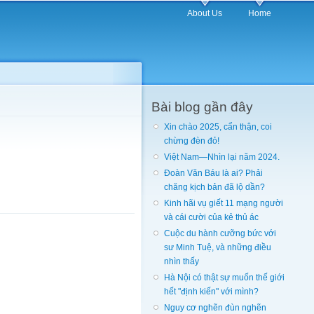
About Us
Home
Bài blog gần đây
Xin chào 2025, cẩn thận, coi
chừng đèn đỏ!
Việt Nam—Nhìn lại năm 2024.
Đoàn Văn Báu là ai? Phải
chăng kịch bản đã lộ dần?
Kinh hãi vụ giết 11 mạng người
và cái cười của kẻ thủ ác
Cuộc du hành cưỡng bức với
sư Minh Tuệ, và những điều
nhìn thấy
Hà Nội có thật sự muốn thế giới
hết "định kiến" với mình?
Nguy cơ nghẽn đùn nghẽn