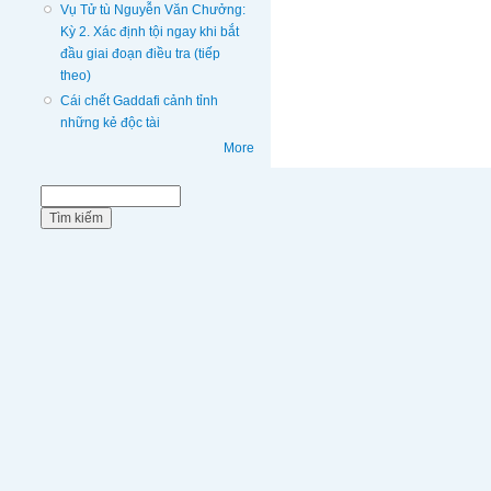
Vụ Tử tù Nguyễn Văn Chưởng:
Kỳ 2. Xác định tội ngay khi bắt
đầu giai đoạn điều tra (tiếp
theo)
Cái chết Gaddafi cảnh tỉnh
những kẻ độc tài
More
Biểu mẫu tìm kiếm
Tìm kiếm