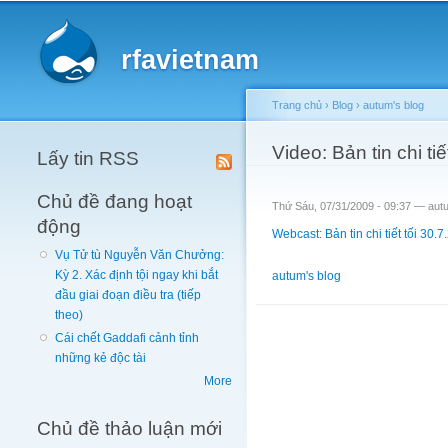
Main menu
rfavietnam
Trang chủ
›
Blog
›
autum's blog
You are here
Video: Bản tin chi tiế
Lấy tin RSS
Chủ đề đang hoạt
Thứ Sáu, 07/31/2009 - 09:37 —
aut
động
Webcast: Bản tin chi tiết tối 30.
Vụ Tử tù Nguyễn Văn Chưởng:
Kỳ 2. Xác định tội ngay khi bắt
autum's blog
đầu giai đoạn điều tra (tiếp
theo)
Cái chết Gaddafi cảnh tỉnh
những kẻ độc tài
More
Chủ đề thảo luận mới