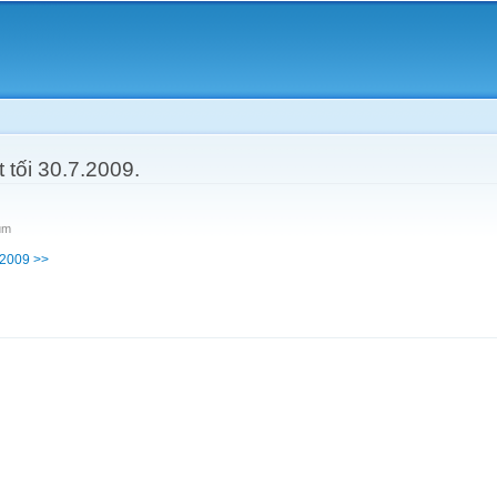
Skip to
main
content
t tối 30.7.2009.
um
7.2009 >>