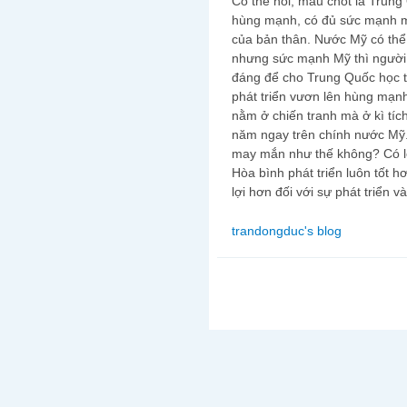
Có thể nói, mấu chốt là Trung 
hùng mạnh, có đủ sức mạnh mớ
của bản thân. Nước Mỹ có thể 
nhưng sức mạnh Mỹ thì người
đáng để cho Trung Quốc học t
phát triển vươn lên hùng mạn
nằm ở chiến tranh mà ở kì tíc
năm ngay trên chính nước Mỹ.
may mắn như thế không? Có lẽ
Hòa bình phát triển luôn tốt h
lợi hơn đối với sự phát triển v
trandongduc's blog