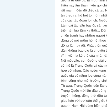
đều là tư duy cũ, là một hành độ
Hiện nay âm thanh kêu gọi chi
rất mạnh, đến độ điếc cả tai.
ăn theo ra, hò hét to mồm nhấ
của các tập đoàn lợi ích. Nướ
Làm cái tàu sân bay đi, sản xu
triển tên lửa tầm xa thôi… Đố
chiến tranh hay những người kh
đừng có mở mồm hò hét theo 
dỡ ra là may rồi. Phát triển q
dân không bao giờ là chuyện t
vĩnh viễn là kẻ thù của nhân d
Nói một câu, con đường giải q
có thể là Trung Quốc và các nư
hợp với nhau. Các nước xung 
quốc gia có năng lực cùng nắ
bình cũng như môi trường sinh
Từ xưa, Trung Quốc luôn lập 
Trung Quốc mới lần đầu dùng í
truyền thống, đồng thời đầu tư
giao hảo với dư luận thế giới
quanh Nam Hải dùng biện pháp 