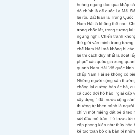
hoàng ngang dọc qua khắp các 
đó chính là đế quốc La Mã. Đán
lại rồi. Bất luận là Trung Qu
Nam Hải là không thể nào. Ch
trong chốc lát, trong tương la
ngừng nghỉ. Chiến tranh khôn
thế giới văn minh trong tươn
chế Nam Hải mà không bị các 
lại thì cách duy nhất là đoạt l
phục" các quốc gia xung quan
quanh Nam Hải "đế quốc kinh 
chấp Nam Hải sẽ không có biện
Những người cộng sản thường 
chống lại cường hào ác bá, cu
cả cuộc đời hô hào “giai cấp vô
xây dựng “ đất nước cộng sả
thường tự khen mình là người v
chỉ vì một miếng đất bé tí teo
sứt đầu mẻ trán. Từ trước tới 
cấp phong kiến như thủy hỏa b
kế tục toàn bộ địa bàn bị nhữn