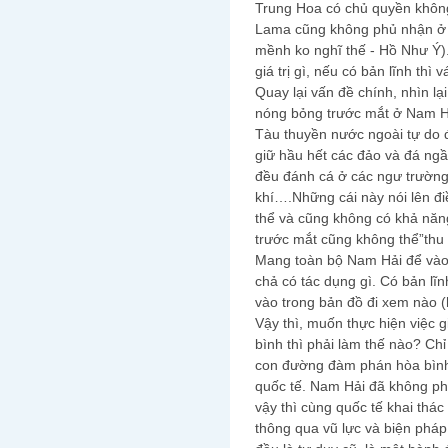
Trung Hoa có chủ quyền không 
Lama cũng không phủ nhận ở đi
mềnh ko nghĩ thế - Hồ Như Ý).
giá trị gì, nếu có bản lĩnh thì
Quay lại vấn đề chính, nhìn lạ
nóng bỏng trước mắt ở Nam H
Tàu thuyền nước ngoài tự do đ
giữ hầu hết các đảo và đá ngầ
đều đánh cá ở các ngư trường 
khí….Những cái này nói lên đ
thể và cũng không có khả năn
trước mắt cũng không thể”thu h
Mang toàn bộ Nam Hải để vào
chả có tác dụng gì. Có bản lĩ
vào trong bản đồ đi xem nào 
Vậy thì, muốn thực hiện việc 
bình thì phải làm thế nào? Ch
con đường đàm phán hòa bình
quốc tế. Nam Hải đã không phả
vậy thì cùng quốc tế khai thác
thông qua vũ lực và biện pháp