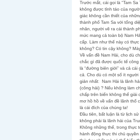
Trước mắt, cái gọi là “Tam Sa
không được tỉnh táo của ngườ
giác không cần thiết của nhữn
thành phố Tam Sa với tổng diệ
nhân, người vẽ ra cái thành p
mức mang cả toàn bộ Nam Hải”
cấp. Làm như thế này có thực
không? Có tin cậy không? Mày 
Về vấn đề Nam Hải, cho dù ch
chắc gì đã được quốc tế công n
là “đường biên giới” và cả cái
cả. Cho dù có một số ít người
giản nhất: Nam Hải là lãnh hả
(công hải) ? Nếu không làm c
chấp trên biển không thể giả
mơ hồ hồ về vấn đề lãnh thổ củ
là cái đích của chúng ta!
Đầu tiên, bất luận là từ lịch s
không phải là lãnh hải của T
Không những thế, trong thực 
hành động thực thi chủ quyền 