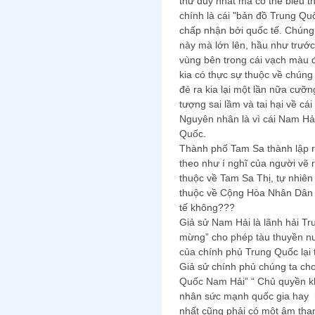
thứ duy nhất mà có thể biểu t
chính là cái "bản đồ Trung Qu
chấp nhận bởi quốc tế. Chúng
này mà lớn lên, hầu như trướ
vùng bên trong cái vạch màu đ
kia có thực sự thuộc về chún
đẻ ra kia lại một lần nữa cưỡ
tượng sai lầm và tai hại về cái
Nguyên nhân là vì cái Nam Hả
Quốc.
Thành phố Tam Sa thành lập rồ
theo như í nghĩ của người vẽ 
thuộc về Tam Sa Thị, tự nhiên 
thuộc về Cộng Hòa Nhân Dân 
tế không???
Giả sử Nam Hải là lãnh hải Tr
mừng” cho phép tàu thuyền n
của chính phủ Trung Quốc lại 
Giả sử chính phủ chúng ta cho
Quốc Nam Hải” “ Chủ quyền kh
nhân sức mạnh quốc gia hay m
nhất cũng phải có một âm than