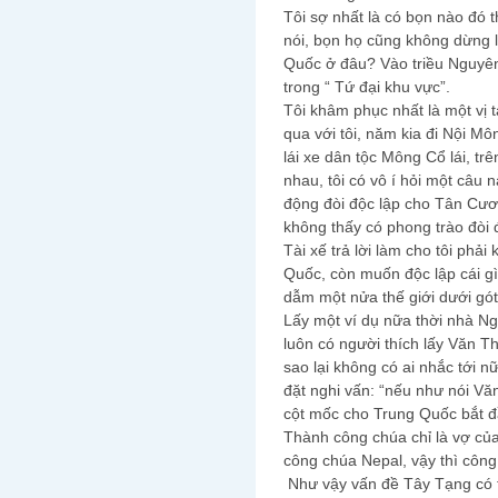
Tôi sợ nhất là có bọn nào đó 
nói, bọn họ cũng không dừng l
Quốc ở đâu? Vào triều Nguyên
trong “ Tứ đại khu vực”.
Tôi khâm phục nhất là một vị 
qua với tôi, năm kia đi Nội Mô
lái xe dân tộc Mông Cổ lái, tr
nhau, tôi có vô í hỏi một câu
động đòi độc lập cho Tân Cư
không thấy có phong trào đòi
Tài xế trả lời làm cho tôi phải
Quốc, còn muốn độc lập cái gì
dẫm một nửa thế giới dưới gót 
Lấy một ví dụ nữa thời nhà N
luôn có người thích lấy Văn T
sao lại không có ai nhắc tới 
đặt nghi vấn: “nếu như nói V
cột mốc cho Trung Quốc bắt đ
Thành công chúa chỉ là vợ củ
công chúa Nepal, vậy thì công
Như vậy vấn đề Tây Tạng có 