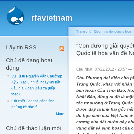
Main menu
Sk
ma
rfavietnam
co
Trang chủ
›
Blog
›
trandongduc's blog
You are here
"Con đường giải quyết
Lấy tin RSS
Quốc tế hóa vấn đề N
Chủ đề đang hoạt
động
Chủ Nhật, 07/22/2012 - 23:57 —
Vụ Tử tù Nguyễn Văn Chưởng:
Chu Phương đại diện cho phá
Kỳ 2. Xác định tội ngay khi bắt
Trung Quốc, khác với nhận
đầu giai đoạn điều tra (tiếp
bên Hoàn Cầu Thời Báo. Ho
theo)
Nhật Báo, đúng ra đó là mộ
Cái chết Gaddafi cảnh tỉnh
tộc tự sướng ở Trung Quốc.
những kẻ độc tài
Dưới đây là link bài gốc ti
More
du học sinh của Việt Nam ở
cương của đất nước này cho 
Chủ đề thảo luận mới
vùng đất và sinh hoạt của c