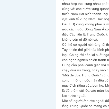
nhau hợp tác, cùng nhau phát t
cùng với các nước xung quanh
thiết, Nam Hải biến thành “nội
vực kinh tế vùng Nam Hải" hoặ
kiểu EU) cũng không phải là m
ước các nước Đông Nam Á còn
điều đầu tiên là Trung Quốc k
không còn gì để nói cả.
Có thể có người nói rằng tôi t
Tuy nhiên thế giới hòa bình p
loại. Có người nào lại suốt ng
con bệnh nghiện chiến tranh h
Cũng cần phải cảnh giác với 
chạy đua vũ trang, nhảy vào c
“Mối đe dọa Trung Quốc” cũn
xong, những nước này đều có 
mục đích riêng của bọn họ. Mọi
là đổ thêm củi lửa vào màn k
lực nước ngoài.
Một số người ở nước ngoài đối 
lắng Trung Quốc sẽ mang cả các