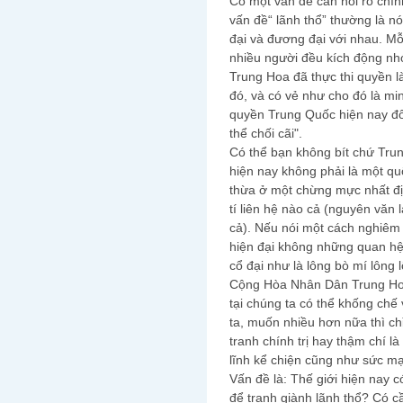
Có một vấn đề cần nói rõ chín
vấn đề“ lãnh thổ” thường là nó
đại và đương đại với nhau. Mỗ
nhiều người đều kích động nhớ 
Trung Hoa đã thực thi quyền l
đó, và có vẻ như cho đó là mi
quyền Trung Quốc hiện nay đối
thể chối cãi".
Có thể bạn không bít chứ Tru
hiện nay không phải là một quố
thừa ở một chừng mực nhất đị
tí liên hệ nào cả (nguyên văn
cả). Nếu nói một cách nghiêm
hiện đại không những quan h
cổ đại như là lông bò mí lông 
Cộng Hòa Nhân Dân Trung Ho
tại chúng ta có thể khống chế 
ta, muốn nhiều hơn nữa thì ch
tranh chính trị hay thậm chí là
lĩnh kể chiện cũng như sức mạ
Vấn đề là: Thế giới hiện nay c
để tranh giành lãnh thổ? Có cầ