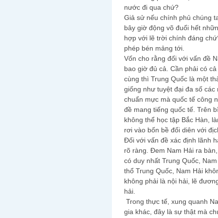
nước đi qua chứ?
Giả sử nếu chính phủ chúng ta
bây giờ động võ đuổi hết nhữn
hợp với lẽ trời chính đáng c
phép bén mảng tới.
Vốn cho rằng đối với vấn đề N
bao giờ đủ cả. Cần phải có cả 
cùng thì Trung Quốc là một th
giống như tuyệt đại đa số các
chuẩn mực mà quốc tế công n
đề mang tiếng quốc tế. Trên b
không thể học tập Bắc Hàn, làm
rơi vào bốn bề đối diên với địc
Đối với vấn đề xác định lãnh hả
rõ ràng. Đem Nam Hải ra bàn,
có duy nhất Trung Quốc, Nam 
thổ Trung Quốc, Nam Hải khôn
không phải là nội hải, lẽ đươ
hải.
Trong thực tế, xung quanh N
gia khác, đây là sự thật mà c