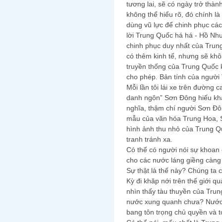
tương lai, sẽ có ngày trở thà
không thể hiểu rõ, đó chính l
dùng vũ lực để chinh phục các
lời Trung Quốc há há - Hồ Như
chinh phục duy nhất của Trun
có thêm kinh tế, nhưng sẽ khô
truyền thống của Trung Quốc
cho phép. Bản tính của người
Mỗi lần tôi lái xe trên đường 
danh ngôn” Sơn Đông hiếu khá
nghĩa, thậm chí người Sơn Đô
mẫu của văn hóa Trung Hoa, 
hình ảnh thu nhỏ của Trung Q
tranh tránh xa.
Có thể có người nói sự khoan
cho các nước láng giềng càng
Sự thật là thế này? Chúng ta 
Kỳ đi khăp nới trên thế giới 
nhìn thấy tàu thuyền của Tru
nước xung quanh chưa? Nước 
bang tôn trọng chủ quyền và 