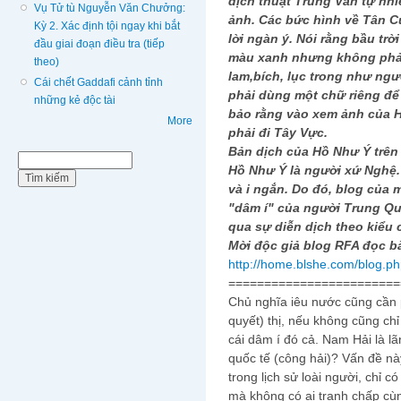
dịch thuật Trung Văn tự nhi
Vụ Tử tù Nguyễn Văn Chưởng:
ảnh. Các bức hình về Tân C
Kỳ 2. Xác định tội ngay khi bắt
lời ngàn ý. Nói rằng bầu tr
đầu giai đoạn điều tra (tiếp
màu xanh nhưng không phải
theo)
lam,bích, lục trong như ngư
Cái chết Gaddafi cảnh tỉnh
phải dùng một chữ riêng để
những kẻ độc tài
bảo rằng vào xem ảnh của H
More
phải đi Tây Vực.
Bản dịch của Hồ Như Ý trên
Biểu mẫu tìm kiếm
Tìm kiếm
Hồ Như Ý là người xứ Nghệ. 
và i ngắn. Do đó, blog của
"dâm í" của người Trung Q
qua sự diễn dịch theo kiểu
Mời độc giả blog RFA đọc bà
http://home.blshe.com/blog.
========================
Chủ nghĩa iêu nước cũng cần p
quyết) thị, nếu không cũng ch
cái dâm í đó cả. Nam Hải là l
quốc tế (công hải)? Vấn đề này
trong lịch sử loài người, chỉ 
mà không có ai tranh chấp cù